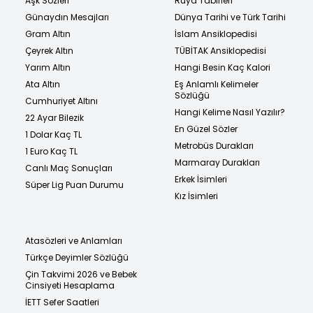
Aşk Sözleri
Rüya Tabirleri
Günaydın Mesajları
Dünya Tarihi ve Türk Tarihi
Gram Altın
İslam Ansiklopedisi
Çeyrek Altın
TÜBİTAK Ansiklopedisi
Yarım Altın
Hangi Besin Kaç Kalori
Ata Altın
Eş Anlamlı Kelimeler
Sözlüğü
Cumhuriyet Altını
Hangi Kelime Nasıl Yazılır?
22 Ayar Bilezik
En Güzel Sözler
1 Dolar Kaç TL
Metrobüs Durakları
1 Euro Kaç TL
Marmaray Durakları
Canlı Maç Sonuçları
Erkek İsimleri
Süper Lig Puan Durumu
Kız İsimleri
Atasözleri ve Anlamları
Türkçe Deyimler Sözlüğü
Çin Takvimi 2026 ve Bebek
Cinsiyeti Hesaplama
İETT Sefer Saatleri