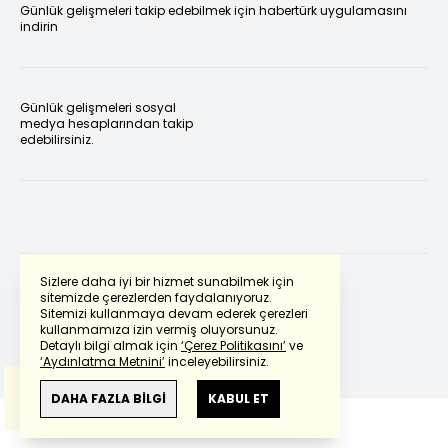
Günlük gelişmeleri takip edebilmek için habertürk uygulamasını
indirin
Günlük gelişmeleri sosyal
medya hesaplarından takip
edebilirsiniz.
Sizlere daha iyi bir hizmet sunabilmek için
sitemizde çerezlerden faydalanıyoruz.
Sitemizi kullanmaya devam ederek çerezleri
Powered by
Translate
kullanmamıza izin vermiş oluyorsunuz.
Detaylı bilgi almak için
‘Çerez Politikasını’
ve
‘Aydınlatma Metnini’
inceleyebilirsiniz.
Bu çeviride
Google Translete
kullanılmıştır.
Anlam ve çeviri hatalarından
haberturk.com
DAHA FAZLA BİLGİ
KABUL ET
sorumlu değildir.