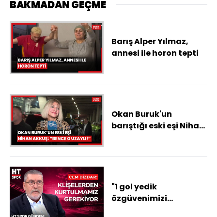
BAKMADAN GEÇME
Barış Alper Yılmaz,
annesi ile horon tepti
Okan Buruk'un
barıştığı eski eşi Nihan
Akkuş'tan maç sonu
yorumu: Bence uzaylı!
"1 gol yedik
özgüvenimizi
kaybettik diyorlar