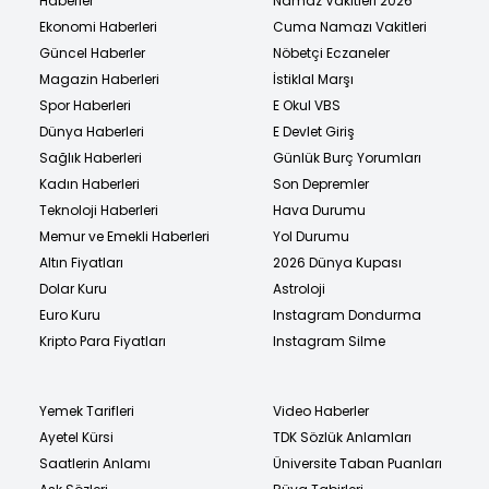
Haberler
Namaz Vakitleri 2026
Ekonomi Haberleri
Cuma Namazı Vakitleri
Güncel Haberler
Nöbetçi Eczaneler
Magazin Haberleri
İstiklal Marşı
Spor Haberleri
E Okul VBS
Dünya Haberleri
E Devlet Giriş
Sağlık Haberleri
Günlük Burç Yorumları
Kadın Haberleri
Son Depremler
Teknoloji Haberleri
Hava Durumu
Memur ve Emekli Haberleri
Yol Durumu
Altın Fiyatları
2026 Dünya Kupası
Dolar Kuru
Astroloji
Euro Kuru
Instagram Dondurma
Kripto Para Fiyatları
Instagram Silme
Yemek Tarifleri
Video Haberler
Ayetel Kürsi
TDK Sözlük Anlamları
Saatlerin Anlamı
Üniversite Taban Puanları