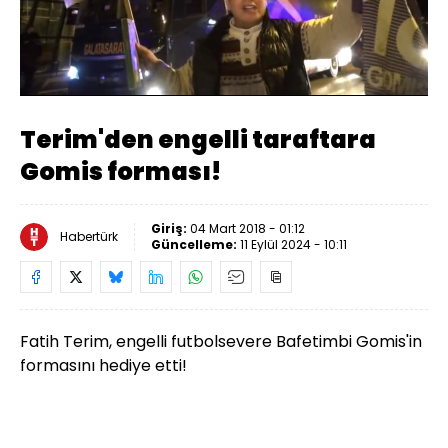
Yüklendi
:
100.00%
Sesi
Oynatma
480
Aç
Hızı
Terim'den engelli taraftara
Gomis forması!
Giriş:
04 Mart 2018 - 01:12
Habertürk
Güncelleme:
11 Eylül 2024 - 10:11
Fatih Terim, engelli futbolsevere Bafetimbi Gomis'in
formasını hediye etti!