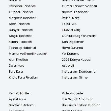
Haberler
Namaz Vakitleri 2026
Ekonomi Haberleri
Cuma Namazı Vakitleri
Güncel Haberler
Nöbetçi Eczaneler
Magazin Haberleri
İstiklal Marşı
Spor Haberleri
E Okul VBS
Dünya Haberleri
E Devlet Giriş
Sağlık Haberleri
Günlük Burç Yorumları
Kadın Haberleri
Son Depremler
Teknoloji Haberleri
Hava Durumu
Memur ve Emekli Haberleri
Yol Durumu
Altın Fiyatları
2026 Dünya Kupası
Dolar Kuru
Astroloji
Euro Kuru
Instagram Dondurma
Kripto Para Fiyatları
Instagram Silme
Yemek Tarifleri
Video Haberler
Ayetel Kürsi
TDK Sözlük Anlamları
Saatlerin Anlamı
Üniversite Taban Puanları