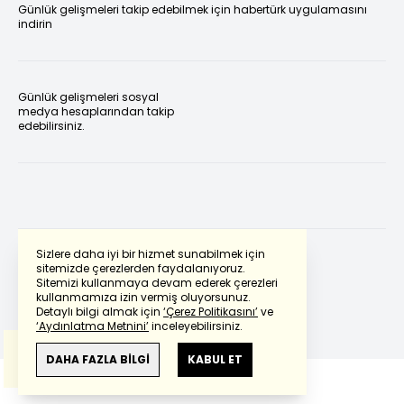
Günlük gelişmeleri takip edebilmek için habertürk uygulamasını
indirin
Günlük gelişmeleri sosyal
medya hesaplarından takip
edebilirsiniz.
Sizlere daha iyi bir hizmet sunabilmek için
sitemizde çerezlerden faydalanıyoruz.
Sitemizi kullanmaya devam ederek çerezleri
Powered by
Translate
kullanmamıza izin vermiş oluyorsunuz.
Detaylı bilgi almak için
‘Çerez Politikasını’
ve
‘Aydınlatma Metnini’
inceleyebilirsiniz.
Bu çeviride
Google Translete
kullanılmıştır.
Anlam ve çeviri hatalarından
haberturk.com
DAHA FAZLA BİLGİ
KABUL ET
sorumlu değildir.