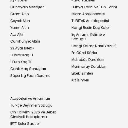
Aşk Sözleri
Rüya Tabirleri
Günaydın Mesajları
Dünya Tarihi ve Türk Tarihi
Gram Altın
İslam Ansiklopedisi
Çeyrek Altın
TÜBİTAK Ansiklopedisi
Yarım Altın
Hangi Besin Kaç Kalori
Ata Altın
Eş Anlamlı Kelimeler
Sözlüğü
Cumhuriyet Altını
Hangi Kelime Nasıl Yazılır?
22 Ayar Bilezik
En Güzel Sözler
1 Dolar Kaç TL
Metrobüs Durakları
1 Euro Kaç TL
Marmaray Durakları
Canlı Maç Sonuçları
Erkek İsimleri
Süper Lig Puan Durumu
Kız İsimleri
Atasözleri ve Anlamları
Türkçe Deyimler Sözlüğü
Çin Takvimi 2026 ve Bebek
Cinsiyeti Hesaplama
İETT Sefer Saatleri