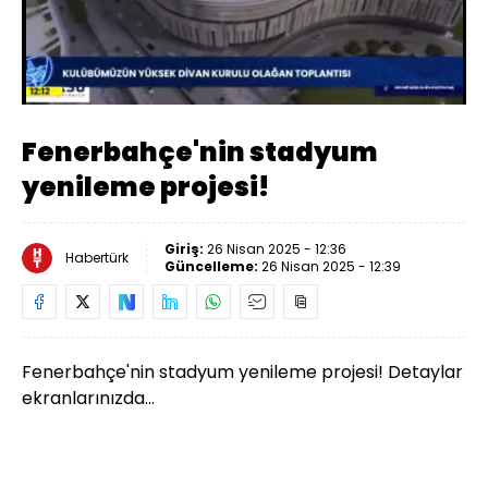
Yüklendi
:
44.42%
Sesi
Oynatma
Aç
Hızı
Fenerbahçe'nin stadyum
yenileme projesi!
Giriş:
26 Nisan 2025 - 12:36
Habertürk
Güncelleme:
26 Nisan 2025 - 12:39
Fenerbahçe'nin stadyum yenileme projesi! Detaylar
ekranlarınızda...