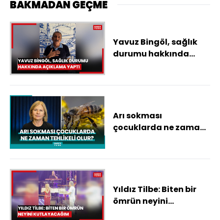
BAKMADAN GEÇME
Yavuz Bingöl, sağlık
durumu hakkında
açıklama yaptı
Arı sokması
çocuklarda ne zaman
tehlikeli olur?
Yıldız Tilbe: Biten bir
ömrün neyini
kutlayacağım