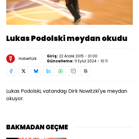
Yüklendi
:
100.00%
Sesi
Oynatma
Aç
Hızı
Lukas Podolski meydan okudu
Giriş:
22 Aralık 2015 - 01:00
Habertürk
Güncelleme:
11 Eylül 2024 - 10:11
Lukas Podolski, vatandaşı Dirk Nowitzki'ye meydan
okuyor.
BAKMADAN GEÇME