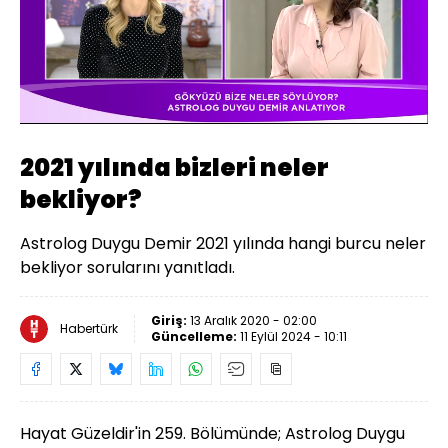
Yüklendi
:
17.66%
Sesi
Oynatma
480
Aç
Hızı
2021 yılında bizleri neler
bekliyor?
Astrolog Duygu Demir 2021 yılında hangi burcu neler
bekliyor sorularını yanıtladı.
Giriş:
13 Aralık 2020 - 02:00
Habertürk
Güncelleme:
11 Eylül 2024 - 10:11
Hayat Güzeldir'in 259. Bölümünde; Astrolog Duygu