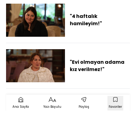
"4 haftalık
hamileyim!"
"Evi olmayan adama
kız verilmez!"
Ana Sayfa
Yazı Boyutu
Paylaş
Favoriler