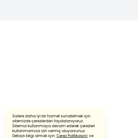
Sizlere daha iyi bir hizmet sunabilmek için
sitemizde çerezlerden faydalanıyoruz.
Sitemizi kullanmaya devam ederek çerezleri
Powered by
Translate
kullanmamıza izin vermiş oluyorsunuz.
Detaylı bilgi almak için
‘Çerez Politikasını’
ve