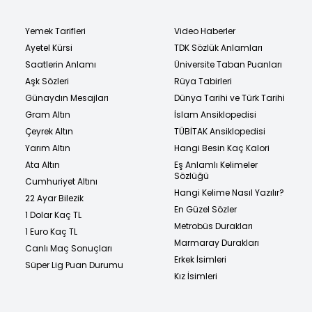
Yemek Tarifleri
Video Haberler
Ayetel Kürsi
TDK Sözlük Anlamları
Saatlerin Anlamı
Üniversite Taban Puanları
Aşk Sözleri
Rüya Tabirleri
Günaydın Mesajları
Dünya Tarihi ve Türk Tarihi
Gram Altın
İslam Ansiklopedisi
Çeyrek Altın
TÜBİTAK Ansiklopedisi
Yarım Altın
Hangi Besin Kaç Kalori
Ata Altın
Eş Anlamlı Kelimeler
Sözlüğü
Cumhuriyet Altını
Hangi Kelime Nasıl Yazılır?
22 Ayar Bilezik
En Güzel Sözler
1 Dolar Kaç TL
Metrobüs Durakları
1 Euro Kaç TL
Marmaray Durakları
Canlı Maç Sonuçları
Erkek İsimleri
Süper Lig Puan Durumu
Kız İsimleri