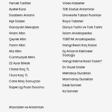
Yemek Tarifleri
Video Haberler
Ayetel Kürsi
TDK Sözlük Anlamları
Saatlerin Anlamı
Üniversite Taban Puanları
Aşk Sözleri
Rüya Tabirleri
Günaydın Mesajları
Dünya Tarihi ve Türk Tarihi
Gram Altın
İslam Ansiklopedisi
Çeyrek Altın
TÜBİTAK Ansiklopedisi
Yarım Altın
Hangi Besin Kaç Kalori
Ata Altın
Eş Anlamlı Kelimeler
Sözlüğü
Cumhuriyet Altını
Hangi Kelime Nasıl Yazılır?
22 Ayar Bilezik
En Güzel Sözler
1 Dolar Kaç TL
Metrobüs Durakları
1 Euro Kaç TL
Marmaray Durakları
Canlı Maç Sonuçları
Erkek İsimleri
Süper Lig Puan Durumu
Kız İsimleri
Atasözleri ve Anlamları