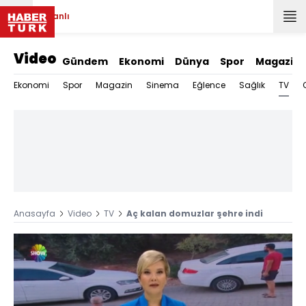
Canlı
Video
Gündem
Ekonomi
Dünya
Spor
Magazin
TV
Ekonomi
Spor
Magazin
Sinema
Eğlence
Sağlık
Anasayfa
Video
TV
Aç kalan domuzlar şehre indi