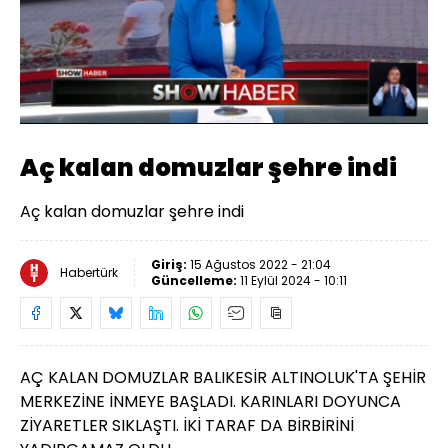
Yüklendi
:
68.00%
Sesi
Oynatma
Aç
Hızı
Aç kalan domuzlar şehre indi
Aç kalan domuzlar şehre indi
Giriş:
15 Ağustos 2022 - 21:04
Habertürk
Güncelleme:
11 Eylül 2024 - 10:11
AÇ KALAN DOMUZLAR BALIKESİR ALTINOLUK'TA ŞEHİR
MERKEZİNE İNMEYE BAŞLADI. KARINLARI DOYUNCA
ZİYARETLER SIKLAŞTI. İKİ TARAF DA BİRBİRİNİ