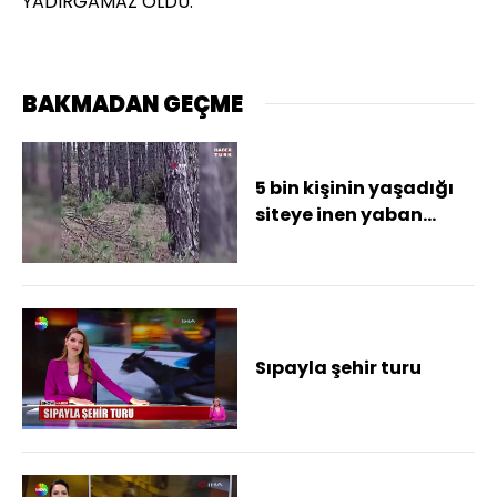
YADIRGAMAZ OLDU.
BAKMADAN GEÇME
5 bin kişinin yaşadığı
siteye inen yaban
domuzları böyle
görüntülendi
Sıpayla şehir turu