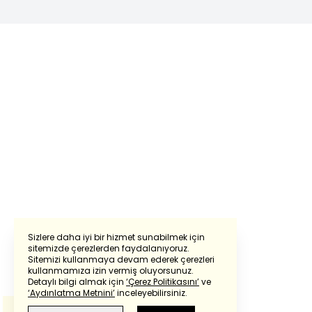
Sizlere daha iyi bir hizmet sunabilmek için
sitemizde çerezlerden faydalanıyoruz.
Sitemizi kullanmaya devam ederek çerezleri
Powered by
Translate
kullanmamıza izin vermiş oluyorsunuz.
Detaylı bilgi almak için
‘Çerez Politikasını’
ve
‘Aydınlatma Metnini’
inceleyebilirsiniz.
Bu çeviride
Google Translete
kullanılmıştır.