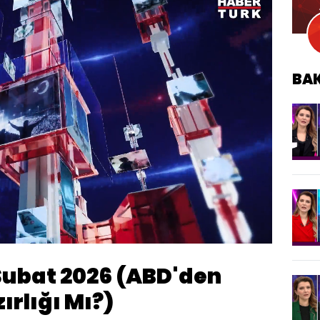
BA
Oynatma
Hızı
 Şubat 2026 (ABD'den
rlığı Mı?)