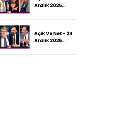
Aralık 2025
Sıradaki Kim
(DAEŞ Tekrar
Olacak?
Sahneye Mi
Sürülüyor?)
Açık Ve Net - 24
Aralık 2025
(Uçakta Dakika
Dakika Neler
Yaşandı?)