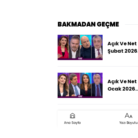
BAKMADAN GEÇME
Açık Ve Net 
Şubat 2026
(ABD-İran
Gerilimi Nas
Sonuçlanır
Açık Ve Net 
Ocak 2026
(ABD'nin İr
Saldırı Plan
Ana Sayfa
Yazı Boyutu