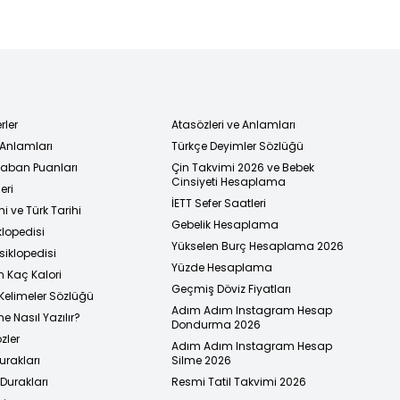
rler
Atasözleri ve Anlamları
 Anlamları
Türkçe Deyimler Sözlüğü
 Taban Puanları
Çin Takvimi 2026 ve Bebek
Cinsiyeti Hesaplama
eri
İETT Sefer Saatleri
i ve Türk Tarihi
Gebelik Hesaplama
klopedisi
Yükselen Burç Hesaplama 2026
siklopedisi
Yüzde Hesaplama
n Kaç Kalori
Geçmiş Döviz Fiyatları
Kelimeler Sözlüğü
Adım Adım Instagram Hesap
e Nasıl Yazılır?
Dondurma 2026
zler
Adım Adım Instagram Hesap
urakları
Silme 2026
urakları
Resmi Tatil Takvimi 2026