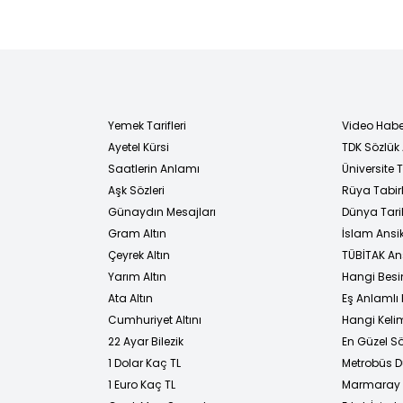
Yemek Tarifleri
Video Habe
Ayetel Kürsi
TDK Sözlük
i
Saatlerin Anlamı
Üniversite
Aşk Sözleri
Rüya Tabirl
Günaydın Mesajları
Dünya Tarih
Gram Altın
İslam Ansi
Çeyrek Altın
TÜBİTAK An
Yarım Altın
Hangi Besi
Ata Altın
Eş Anlamlı 
Cumhuriyet Altını
Hangi Kelim
22 Ayar Bilezik
En Güzel Sö
1 Dolar Kaç TL
Metrobüs D
1 Euro Kaç TL
Marmaray D