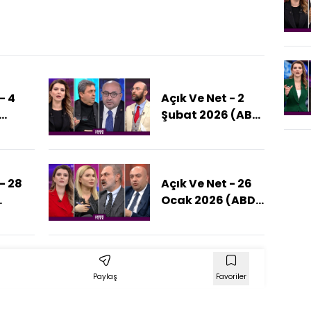
- 4
Açık Ve Net - 2
Şubat 2026 (ABD
İran Savaşı
ıl
Başlıyor Mu?)
?)
- 28
Açık Ve Net - 26
Ocak 2026 (ABD
an'a
İran'a Saldıracak
ı Ne?)
Mı?)
Paylaş
Favoriler