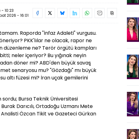
 - 10:23
bat 2026 - 16:01
tamam. Raporda "İnfaz Adaleti" vurgusu.
 öneriyor? PKK'lılar ne olacak, rapor ne
çin düzenleme ne? Terör örgütü kampları
tti; neler içeriyor? Bu yığınak neyin
urmadan döner mi? ABD'den büyük savaş
yamet senaryosu mu? "Gözdağı" mı büyük
su altı füzesi mi? İran uçak gemilerini
 sordu; Bursa Teknik Üniversitesi
i Burak Darıcılı, Ortadoğu Uzmanı Mete
a Analisti Özcan Tikit ve Gazeteci Gürkan