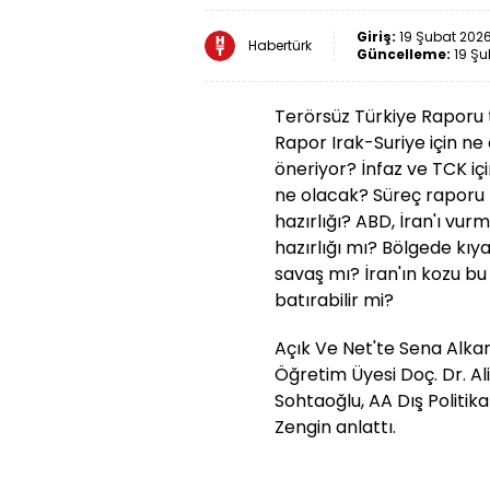
Giriş:
19 Şubat 2026
Habertürk
Güncelleme:
19 Şu
Terörsüz Türkiye Raporu 
Rapor Irak-Suriye için ne
öneriyor? İnfaz ve TCK i
ne olacak? Süreç raporu bi
hazırlığı? ABD, İran'ı v
hazırlığı mı? Bölgede kı
savaş mı? İran'ın kozu bu 
batırabilir mi?
Açık Ve Net'te Sena Alkan
Öğretim Üyesi Doç. Dr. Al
Sohtaoğlu, AA Dış Politik
Zengin anlattı.