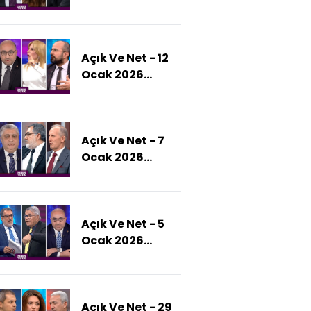
İran'a Nasıl Bir
Hamle
Planlıyor?)
Açık Ve Net - 12
Ocak 2026
(İran'da Olası
Rejim Değişimi
Ne Demek?)
Açık Ve Net - 7
Ocak 2026
(Halep SDG'den
Temizlenecek
Mi?)
Açık Ve Net - 5
Ocak 2026
(Trump Tehdit
Etti:
Kolombiya'dan
Açık Ve Net - 29
Grönland'a,