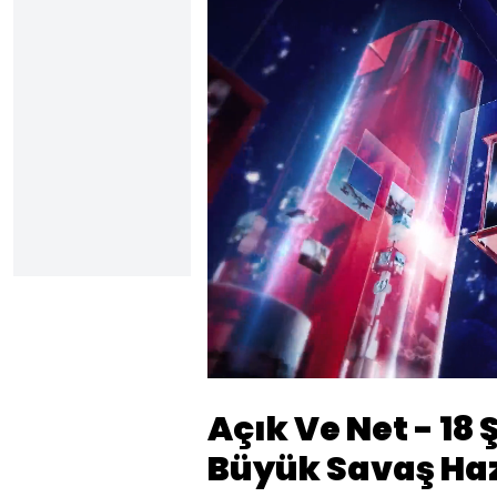
Yüklendi
:
0.49%
Sesi
Aç
Açık Ve Net - 18
Büyük Savaş Hazı