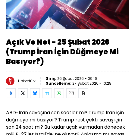
Yüklendi
:
0%
Sesi
Oynatma
auto
Aç
Hızı
Açık Ve Net - 25 Şubat 2026
(Trump İran İçin Düğmeye Mi
Basıyor?)
Giriş:
26 Şubat 2026 - 09:16
Habertürk
Güncelleme:
27 Şubat 2026 - 10:28
ABD-İran savaşına son saatler mi? Trump İran için
düğmeye mi basıyor? Trump rest çekti: savaş için
son 24 saat mi? Bu kadar uçak vurmadan dönecek
mi? F-22'ler İsrail'de: ne oluyor? Anlaşma mı, savaş