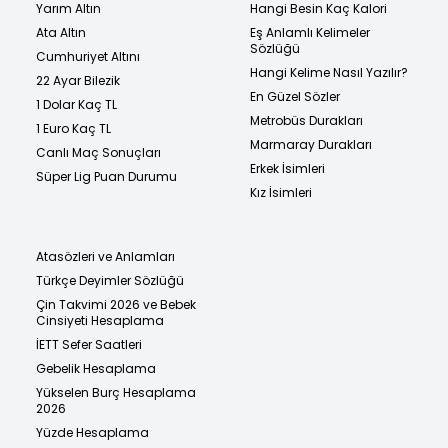
Yarım Altın
Hangi Besin Kaç Kalori
Ata Altın
Eş Anlamlı Kelimeler
Sözlüğü
Cumhuriyet Altını
Hangi Kelime Nasıl Yazılır?
22 Ayar Bilezik
En Güzel Sözler
1 Dolar Kaç TL
Metrobüs Durakları
1 Euro Kaç TL
Marmaray Durakları
Canlı Maç Sonuçları
Erkek İsimleri
Süper Lig Puan Durumu
Kız İsimleri
Atasözleri ve Anlamları
Türkçe Deyimler Sözlüğü
Çin Takvimi 2026 ve Bebek
Cinsiyeti Hesaplama
İETT Sefer Saatleri
Gebelik Hesaplama
Yükselen Burç Hesaplama
2026
Yüzde Hesaplama