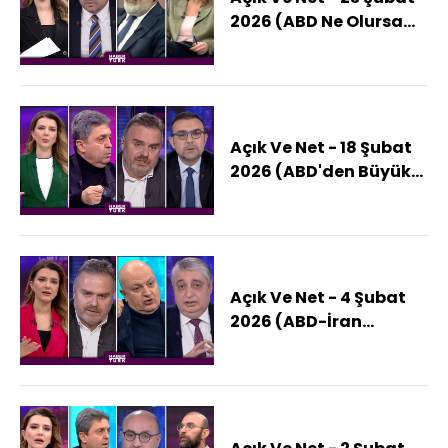
2026 (ABD Ne Olursa
İran'ı Vurmaktan
Vazgeçer?)
Açık Ve Net - 18 Şubat
2026 (ABD'den Büyük
Savaş Hazırlığı Mı?)
Açık Ve Net - 4 Şubat
2026 (ABD-İran
Gerilimi Nasıl
Sonuçlanır?)