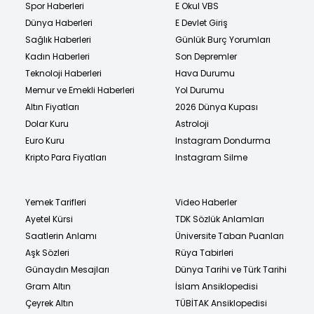
Spor Haberleri
E Okul VBS
Dünya Haberleri
E Devlet Giriş
Sağlık Haberleri
Günlük Burç Yorumları
Kadın Haberleri
Son Depremler
Teknoloji Haberleri
Hava Durumu
Memur ve Emekli Haberleri
Yol Durumu
Altın Fiyatları
2026 Dünya Kupası
Dolar Kuru
Astroloji
Euro Kuru
Instagram Dondurma
Kripto Para Fiyatları
Instagram Silme
Yemek Tarifleri
Video Haberler
Ayetel Kürsi
TDK Sözlük Anlamları
Saatlerin Anlamı
Üniversite Taban Puanları
Aşk Sözleri
Rüya Tabirleri
Günaydın Mesajları
Dünya Tarihi ve Türk Tarihi
Gram Altın
İslam Ansiklopedisi
Çeyrek Altın
TÜBİTAK Ansiklopedisi