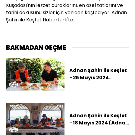
Kuşadası'nın lezzet duraklarını, en özel tatlarını ve
tarihi dokusunu sizler için yeniden keşfediyor. Adnan
Şahin ile Keşfet Habertürk'te.
BAKMADAN GEÇME
Adnan Şahin ile Keşfet
- 25 Mayıs 2024
(Adnan Şahin doğanın
ve tarihin kesiştiği
Bursa'da)
Adnan Şahin ile Keşfet
- 18 Mayıs 2024 (Adnan
Şahin Nevşehir'de )