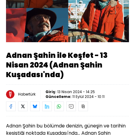
Yüklendi
:
2.28%
Sesi
Oynatma
Aç
Hızı
Adnan Şahin ile Keşfet - 13
Nisan 2024 (Adnan Şahin
Kuşadası'nda)
Giriş:
13 Nisan 2024 - 14:25
Habertürk
Güncelleme:
11 Eylül 2024 - 10:11
Adnan Şahin bu bölümde denizin, güneşin ve tarihin
kesiştiği noktada Kuşadası'nda... Adnan Şahin