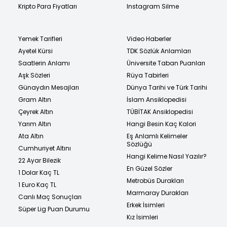
Kripto Para Fiyatları
Instagram Silme
Yemek Tarifleri
Video Haberler
Ayetel Kürsi
TDK Sözlük Anlamları
Saatlerin Anlamı
Üniversite Taban Puanları
Aşk Sözleri
Rüya Tabirleri
Günaydın Mesajları
Dünya Tarihi ve Türk Tarihi
Gram Altın
İslam Ansiklopedisi
Çeyrek Altın
TÜBİTAK Ansiklopedisi
Yarım Altın
Hangi Besin Kaç Kalori
Ata Altın
Eş Anlamlı Kelimeler
Sözlüğü
Cumhuriyet Altını
Hangi Kelime Nasıl Yazılır?
22 Ayar Bilezik
En Güzel Sözler
1 Dolar Kaç TL
Metrobüs Durakları
1 Euro Kaç TL
Marmaray Durakları
Canlı Maç Sonuçları
Erkek İsimleri
Süper Lig Puan Durumu
Kız İsimleri