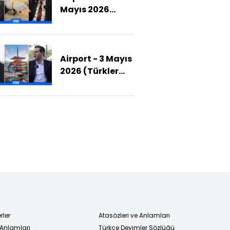
Mayıs 2026
(Dünya Bu
Teknolojiler İçin
Sırada: SAHA
Airport - 3 Mayıs
EXPO'da İmzalar
2026 (Türkler
Atıldı!)
Japonya'ya
Neden Gitmeli?)
rler
Atasözleri ve Anlamları
 Anlamları
Türkçe Deyimler Sözlüğü