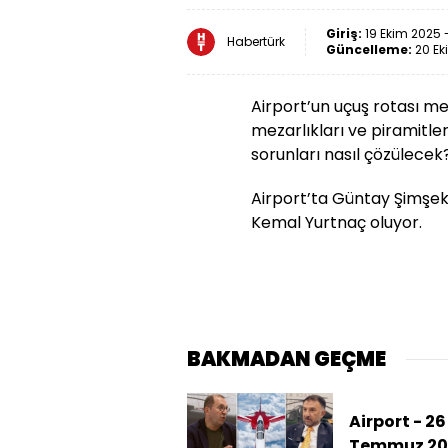
Giriş:
19 Ekim 2025 
Habertürk
Güncelleme:
20 Ek
Airport’un uçuş rotası mey
mezarlıkları ve piramitler
sorunları nasıl çözülecek
Airport’ta Güntay Şimşek
Kemal Yurtnaç oluyor.
BAKMADAN GEÇME
Airport - 26
Temmuz 20