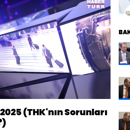
BA
Oynatma
Hızı
m 2025 (THK'nın Sorunları
?)