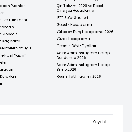
 Taban Puanları
Çin Takvimi 2026 ve Bebek
Cinsiyeti Hesaplama
eri
İETT Sefer Saatleri
i ve Türk Tarihi
Gebelik Hesaplama
klopedisi
Yükselen Burç Hesaplama 2026
siklopedisi
Yüzde Hesaplama
n Kaç Kalori
Geçmiş Döviz Fiyatları
Kelimeler Sözlüğü
Adım Adım Instagram Hesap
e Nasıl Yazılır?
Dondurma 2026
zler
Adım Adım Instagram Hesap
urakları
Silme 2026
urakları
Resmi Tatil Takvimi 2026
ri
Kaydet