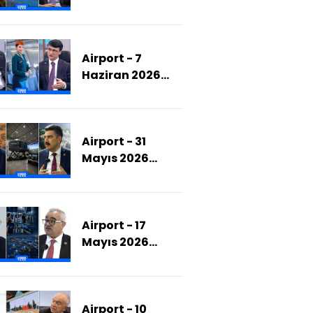
(THY'nin 2033
Büyük Planı:
Havacılıkta Yeni
Airport - 7
Bir Çağ Mı
Haziran 2026
Başlıyor?)
(Özbekistan
Havayolları'nın
Türkiye Planları
Airport - 31
Neler?)
Mayıs 2026
(Simülatör
Üretiminde
Havelsan'ın
Airport - 17
Konumu Nedir?)
Mayıs 2026
(Havalimanlarında
Dijital Dönüşüm
Nasıl
Airport - 10
Gerçekleşecek?)