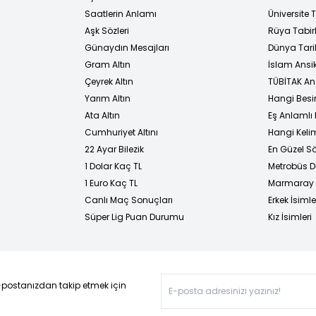
i
Saatlerin Anlamı
Üniversite
Aşk Sözleri
Rüya Tabirl
Günaydın Mesajları
Dünya Tarih
Gram Altın
İslam Ansi
Çeyrek Altın
TÜBİTAK An
Yarım Altın
Hangi Besi
Ata Altın
Eş Anlamlı 
Cumhuriyet Altını
Hangi Kelim
22 Ayar Bilezik
En Güzel Sö
1 Dolar Kaç TL
Metrobüs D
1 Euro Kaç TL
Marmaray D
Canlı Maç Sonuçları
Erkek İsimle
Süper Lig Puan Durumu
Kız İsimleri
-postanızdan takip etmek için