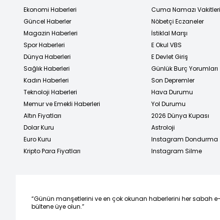
Ekonomi Haberleri
Cuma Namazı Vakitler
Güncel Haberler
Nöbetçi Eczaneler
Magazin Haberleri
İstiklal Marşı
Spor Haberleri
E Okul VBS
Dünya Haberleri
E Devlet Giriş
Sağlık Haberleri
Günlük Burç Yorumları
Kadın Haberleri
Son Depremler
Teknoloji Haberleri
Hava Durumu
Memur ve Emekli Haberleri
Yol Durumu
Altın Fiyatları
2026 Dünya Kupası
Dolar Kuru
Astroloji
Euro Kuru
Instagram Dondurma
Kripto Para Fiyatları
Instagram Silme
“Günün manşetlerini ve en çok okunan haberlerini her sabah e
bültene üye olun.”