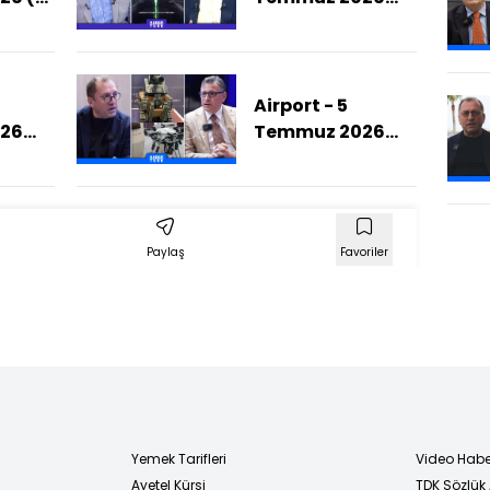
ATO
(Yeni Nesil
Uçaklarda Hangi
Özellikler
Standart
Airport - 5
Olacak?)
26
Temmuz 2026
zeler
(Silahlı
li?)
Kuvvetlere Ürün
Geliştirmenin
Şartları Neler?)
Paylaş
Favoriler
Yemek Tarifleri
Video Habe
Ayetel Kürsi
TDK Sözlük