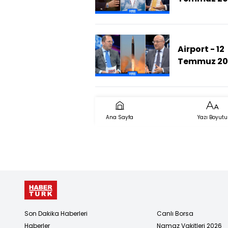
HÜRJET, N
Uçağı Mı
Oluyor?)
Airport - 12
Temmuz 20
(Balistik Fü
Neden Önem
Ana Sayfa
Yazı Boyutu
Son Dakika Haberleri
Canlı Borsa
Haberler
Namaz Vakitleri 2026