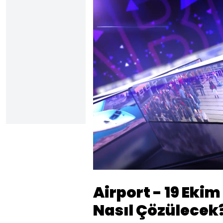
Yüklendi
:
2.32%
Sesi
Aç
Airport - 19 Eki
Nasıl Çözülecek