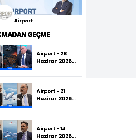
Airport
KMADAN GEÇME
Airport - 28
Haziran 2026
(Ortadoğu Krizi
Havacılığı Nasıl
Etkiledi?)
Airport - 21
Haziran 2026
(IATA'nın
Çalışmaları Ve
Hedefleri Neler?)
Airport - 14
Haziran 2026