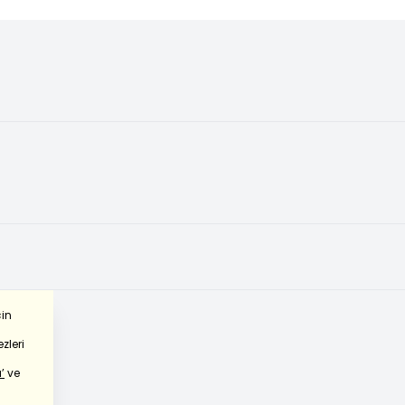
çin
zleri
’
ve