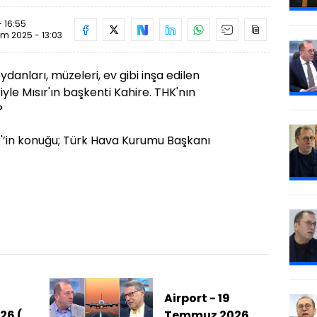
- 16:55
im 2025 - 13:03
danları, müzeleri, ev gibi inşa edilen
iyle Mısır'ın başkenti Kahire. THK'nın
?
'’in konuğu; Türk Hava Kurumu Başkanı
Airport - 19
26 (
Temmuz 2026