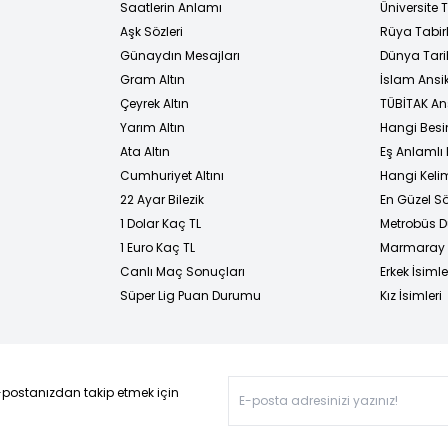
i
Saatlerin Anlamı
Üniversite
Aşk Sözleri
Rüya Tabirl
Günaydın Mesajları
Dünya Tarih
Gram Altın
İslam Ansi
Çeyrek Altın
TÜBİTAK An
Yarım Altın
Hangi Besi
Ata Altın
Eş Anlamlı 
Cumhuriyet Altını
Hangi Kelim
22 Ayar Bilezik
En Güzel Sö
1 Dolar Kaç TL
Metrobüs D
1 Euro Kaç TL
Marmaray D
Canlı Maç Sonuçları
Erkek İsimle
Süper Lig Puan Durumu
Kız İsimleri
-postanızdan takip etmek için