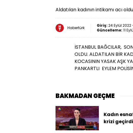
Aldatılan kadının intikamı acı oldu
Giriş:
24 Eylül 2022 
Habertürk
Güncelleme:
11 Eyl
İSTANBUL BAĞCILAR, SON
OLDU. ALDATILAN BİR KAD
KOCASININ YASAK AŞK YAŞ
PANKARTLI EYLEM POLİSİ
BAKMADAN GEÇME
Kadın esnaf
krizi geçird