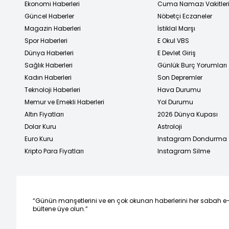
Ekonomi Haberleri
Cuma Namazı Vakitler
Güncel Haberler
Nöbetçi Eczaneler
Magazin Haberleri
İstiklal Marşı
Spor Haberleri
E Okul VBS
Dünya Haberleri
E Devlet Giriş
Sağlık Haberleri
Günlük Burç Yorumları
Kadın Haberleri
Son Depremler
Teknoloji Haberleri
Hava Durumu
Memur ve Emekli Haberleri
Yol Durumu
Altın Fiyatları
2026 Dünya Kupası
Dolar Kuru
Astroloji
Euro Kuru
Instagram Dondurma
Kripto Para Fiyatları
Instagram Silme
“Günün manşetlerini ve en çok okunan haberlerini her sabah e
bültene üye olun.”