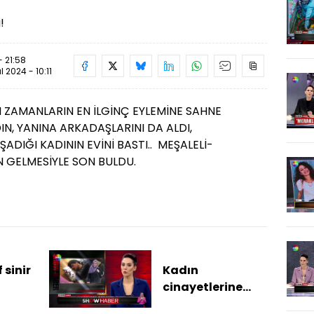
!
- 21:58
ül 2024 - 10:11
 ZAMANLARIN EN İLGİNÇ EYLEMİNE SAHNE
IN, YANINA ARKADAŞLARINI DA ALDI,
ADIĞI KADININ EVİNİ BASTI.. MEŞALELİ-
N GELMESİYLE SON BULDU.
 sinir
Kadın
i
cinayetlerine
çifte müebbet!