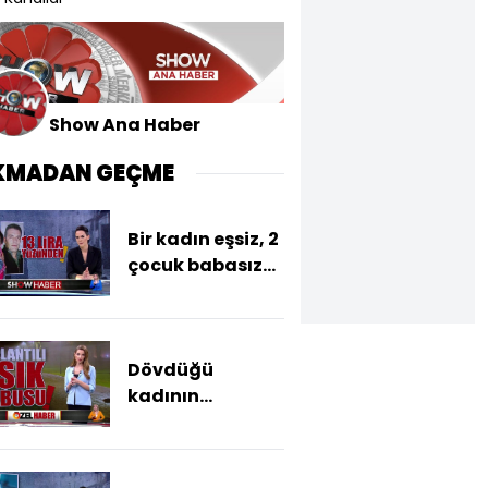
Show Ana Haber
KMADAN GEÇME
Bir kadın eşsiz, 2
çocuk babasız
kaldı
Dövdüğü
kadının
balkonunda
uyudu