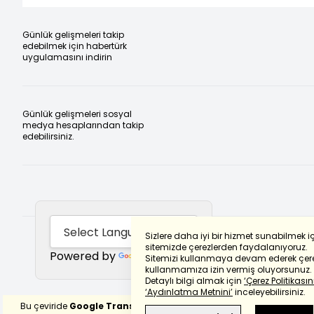
Günlük gelişmeleri takip
edebilmek için habertürk
uygulamasını indirin
Günlük gelişmeleri sosyal
medya hesaplarından takip
edebilirsiniz.
Sizlere daha iyi bir hizmet sunabilmek i
sitemizde çerezlerden faydalanıyoruz.
Powered by
Translate
Sitemizi kullanmaya devam ederek çere
kullanmamıza izin vermiş oluyorsunuz.
Detaylı bilgi almak için
‘Çerez Politikasını
‘Aydınlatma Metnini’
inceleyebilirsiniz.
Bu çeviride
Google Translete
kullanılmıştır.