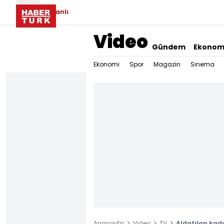
Canlı
Video
Gündem
Ekonom
Ekonomi
Spor
Magazin
Sinema
Anasayfa
Video
TV
Aldatılan kadı