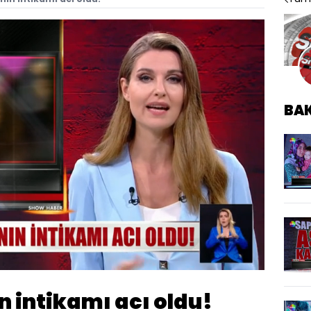
BA
Oynatma
Hızı
n intikamı acı oldu!