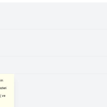
çin
zleri
’
ve