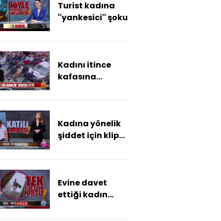
Turist kadına
''yankesici'' şoku
Kadını itince
kafasına
çantayı yedi!
Kadına yönelik
şiddet için klip
çekmişti
Evine davet
ettiği kadın
hırsız çıktı!