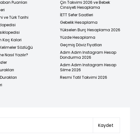
 Taban Puanları
Çin Takvimi 2026 ve Bebek
Cinsiyeti Hesaplama
eri
İETT Sefer Saatleri
i ve Türk Tarihi
Gebelik Hesaplama
klopedisi
Yükselen Burç Hesaplama 2026
siklopedisi
Yüzde Hesaplama
n Kaç Kalori
Geçmiş Döviz Fiyatları
Kelimeler Sözlüğü
Adım Adım Instagram Hesap
e Nasıl Yazılır?
Dondurma 2026
zler
Adım Adım Instagram Hesap
urakları
Silme 2026
urakları
Resmi Tatil Takvimi 2026
ri
Kaydet