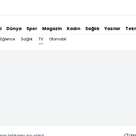
i
Dünya
Spor
Magazin
Kadın
Sağlık
Yazılar
Tekn
TV
Eğlence
Sağlık
Otomobil
Tüm 
nın intikamı acı oldu!