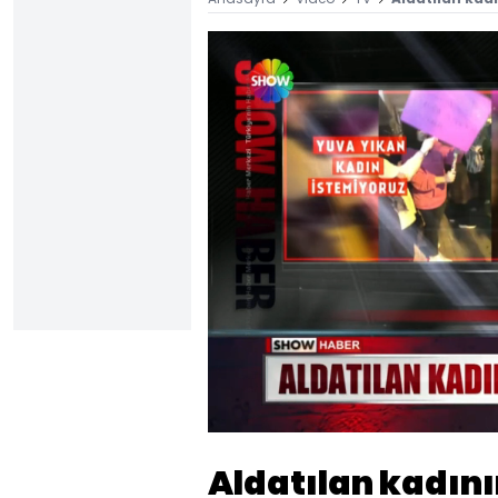
Yüklendi
:
41.04%
Sesi
Aç
Aldatılan kadını