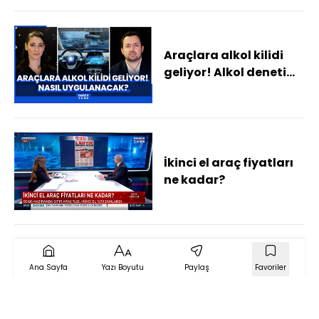
arttı? Artış sürer mi?
Araçlara alkol kilidi
geliyor! Alkol denetim
uygulaması ne zaman
başlayacak ve nasıl
olacak?
İkinci el araç fiyatları
ne kadar?
Ana Sayfa
Yazı Boyutu
Paylaş
Favoriler