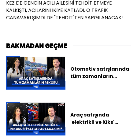
KEZ DE GENCİN ACILI AİLESİNİ TEHDİT ETMEYE
KALKIŞTI, ACILARINI İKİYE KATLADI. O TRAFİK
CANAVARI ŞİMDİ DE "TEHDİT"TEN YARGILANACAK!
BAKMADAN GEÇME
Otomotiv satışlarında
tüm zamanların
rekoru geldi! Lüks ve
elektrikli araç detayı
Araç satışında
'elektrikli ve lüks'
rekoru! Otomobil
fiyatları ne kadar