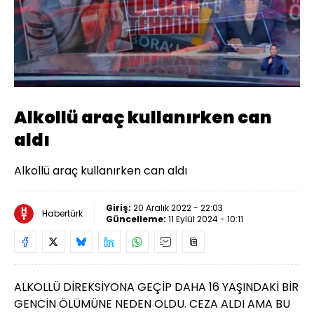
Yüklendi
:
34.09%
Sesi
Oynatma
Aç
Hızı
Alkollü araç kullanırken can
aldı
Alkollü araç kullanırken can aldı
Giriş:
20 Aralık 2022 - 22:03
Habertürk
Güncelleme:
11 Eylül 2024 - 10:11
ALKOLLÜ DİREKSİYONA GEÇİP DAHA 16 YAŞINDAKİ BİR
GENCİN ÖLÜMÜNE NEDEN OLDU. CEZA ALDI AMA BU