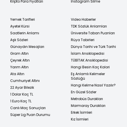
Kripto Para Fiyatları
Instagram Silme
Yemek Tarifleri
Video Haberler
Ayetel Kürsi
TDK Sözlük Anlamları
Saatlerin Anlamı
Üniversite Taban Puanları
Aşk Sözleri
Rüya Tabirleri
Günaydın Mesajları
Dünya Tarihi ve Türk Tarihi
Gram Altın
İslam Ansiklopedisi
Çeyrek Altın
TÜBİTAK Ansiklopedisi
Yarım Altın
Hangi Besin Kaç Kalori
Ata Altın
Eş Anlamlı Kelimeler
Sözlüğü
Cumhuriyet Altını
Hangi Kelime Nasıl Yazılır?
22 Ayar Bilezik
En Güzel Sözler
1 Dolar Kaç TL
Metrobüs Durakları
1 Euro Kaç TL
Marmaray Durakları
Canlı Maç Sonuçları
Erkek İsimleri
Süper Lig Puan Durumu
Kız İsimleri