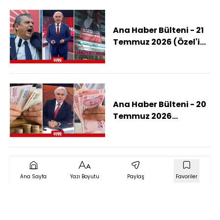
Ana Haber Bülteni - 21
Temmuz 2026 (Özel'in
Ayrılmasına Genel
Merkez Ne Diyor?)
Ana Haber Bülteni - 20
Temmuz 2026
(Emekliler Zamlı
Aylıklarını Ne Zaman
Alacak?)
Ana Sayfa
Yazı Boyutu
Paylaş
Favoriler