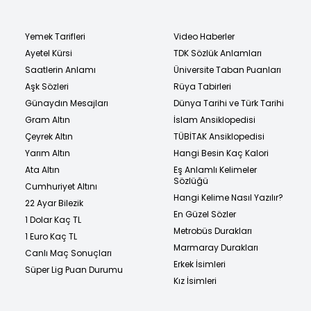
Yemek Tarifleri
Video Haberler
Ayetel Kürsi
TDK Sözlük Anlamları
Saatlerin Anlamı
Üniversite Taban Puanları
Aşk Sözleri
Rüya Tabirleri
Günaydın Mesajları
Dünya Tarihi ve Türk Tarihi
Gram Altın
İslam Ansiklopedisi
Çeyrek Altın
TÜBİTAK Ansiklopedisi
Yarım Altın
Hangi Besin Kaç Kalori
Ata Altın
Eş Anlamlı Kelimeler
Sözlüğü
Cumhuriyet Altını
Hangi Kelime Nasıl Yazılır?
22 Ayar Bilezik
En Güzel Sözler
1 Dolar Kaç TL
Metrobüs Durakları
1 Euro Kaç TL
Marmaray Durakları
Canlı Maç Sonuçları
Erkek İsimleri
Süper Lig Puan Durumu
Kız İsimleri