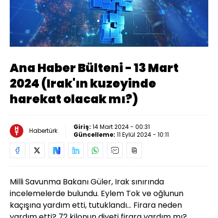
Yüklendi
:
1.84%
Sesi
Oynatma
Aç
Hızı
Ana Haber Bülteni - 13 Mart
2024 (Irak'ın kuzeyinde
harekat olacak mı?)
Giriş:
14 Mart 2024 - 00:31
Habertürk
Güncelleme:
11 Eylül 2024 - 10:11
Milli Savunma Bakanı Güler, Irak sınırında
incelemelerde bulundu. Eylem Tok ve oğlunun
kaçışına yardım etti, tutuklandı... Firara neden
yardım etti? 72 kilonun diyeti firara yardım mı?