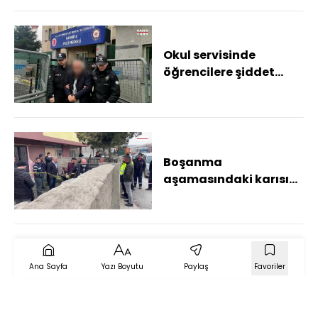
Okul servisinde
öğrencilere şiddet
uygulayan servis
şoförü tutuklandı
Boşanma
aşamasındaki karısını
öldürdü,
kayınvalidesini
yaraladı!
Ana Sayfa
Yazı Boyutu
Paylaş
Favoriler