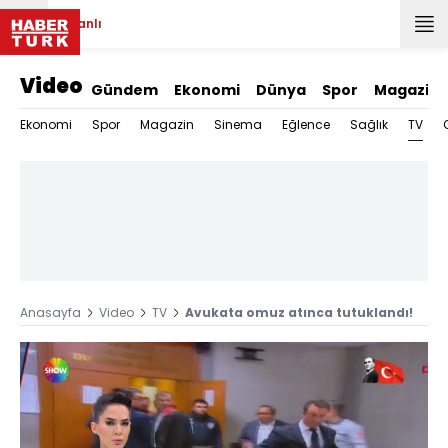
Canlı
Video
Gündem
Ekonomi
Dünya
Spor
Magazin
TV
Ekonomi
Spor
Magazin
Sinema
Eğlence
Sağlık
Anasayfa
Video
TV
Avukata omuz atınca tutuklandı!