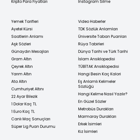
Kripto Para Fiyatları
Instagram Silme
Yemek Tarifleri
Video Haberler
Ayetel Kürsi
TDK Sözlük Anlamları
Saatlerin Anlamı
Üniversite Taban Puanları
Aşk Sözleri
Rüya Tabirleri
Günaydın Mesajları
Dünya Tarihi ve Türk Tarihi
Gram Altın
İslam Ansiklopedisi
Çeyrek Altın
TÜBİTAK Ansiklopedisi
Yarım Altın
Hangi Besin Kaç Kalori
Ata Altın
Eş Anlamlı Kelimeler
Sözlüğü
Cumhuriyet Altını
Hangi Kelime Nasıl Yazılır?
22 Ayar Bilezik
En Güzel Sözler
1 Dolar Kaç TL
Metrobüs Durakları
1 Euro Kaç TL
Marmaray Durakları
Canlı Maç Sonuçları
Erkek İsimleri
Süper Lig Puan Durumu
Kız İsimleri