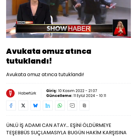
Yüklendi
:
39.67%
Sesi
Oynatma
Aç
Hızı
Avukata omuz atınca
tutuklandı!
Avukata omuz atınca tutuklandı!
Giriş:
10 Kasım 2022 - 21:07
Habertürk
Güncelleme:
11 Eylül 2024 - 10:11
ÜNLÜ İŞ ADAMI CAN ATAY... EŞİNİ ÖLDÜRMEYE
TEŞEBBÜS SUÇLAMASIYLA BUGÜN HAKİM KARŞISINA