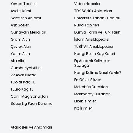
Yemek Tarifleri
Video Haberler
Ayetel Kürsi
TDK Sözlük Anlamları
Saatlerin Anlamı
Üniversite Taban Puanları
Aşk Sözleri
Rüya Tabirleri
Günaydın Mesajları
Dünya Tarihi ve Türk Tarihi
Gram Altın
İslam Ansiklopedisi
Çeyrek Altın
TÜBİTAK Ansiklopedisi
Yarım Altın
Hangi Besin Kaç Kalori
Ata Altın
Eş Anlamlı Kelimeler
Sözlüğü
Cumhuriyet Altını
Hangi Kelime Nasıl Yazılır?
22 Ayar Bilezik
En Güzel Sözler
1 Dolar Kaç TL
Metrobüs Durakları
1 Euro Kaç TL
Marmaray Durakları
Canlı Maç Sonuçları
Erkek İsimleri
Süper Lig Puan Durumu
Kız İsimleri
Atasözleri ve Anlamları