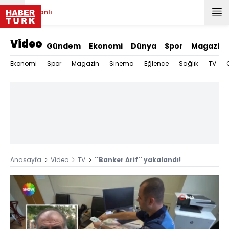
Canlı
Video
Gündem
Ekonomi
Dünya
Spor
Magazin
TV
Ekonomi
Spor
Magazin
Sinema
Eğlence
Sağlık
Anasayfa
Video
TV
''Banker Arif'' yakalandı!