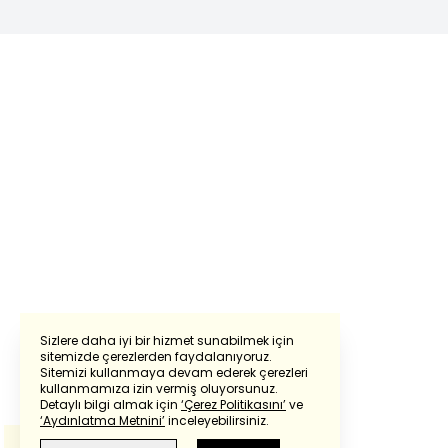
Sizlere daha iyi bir hizmet sunabilmek için
sitemizde çerezlerden faydalanıyoruz.
Sitemizi kullanmaya devam ederek çerezleri
Powered by
Translate
kullanmamıza izin vermiş oluyorsunuz.
Detaylı bilgi almak için
‘Çerez Politikasını’
ve
‘Aydınlatma Metnini’
inceleyebilirsiniz.
Bu çeviride
Google Translete
kullanılmıştır.