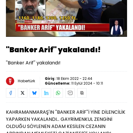
Yüklendi
:
71.58%
Sesi
Oynatma
Aç
Hızı
''Banker Arif'' yakalandı!
''Banker Arif'' yakalandı!
Giriş:
18 Ekim 2022 - 22:44
Habertürk
Güncelleme:
11 Eylül 2024 - 10:11
KAHRAMANMARAŞ'IN ''BANKER ARİF''İ YİNE DİLENCİLİK
YAPARKEN YAKALANDI... GAYRİMENKUL ZENGİNİ
OLDUĞU SÖYLENEN ADAM KESİLEN CEZANIN