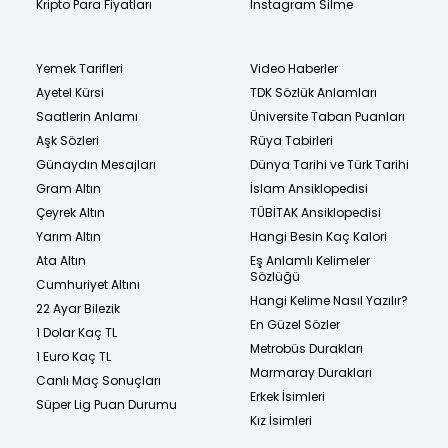
Kripto Para Fiyatları
Instagram Silme
Yemek Tarifleri
Video Haberler
Ayetel Kürsi
TDK Sözlük Anlamları
Saatlerin Anlamı
Üniversite Taban Puanları
Aşk Sözleri
Rüya Tabirleri
Günaydın Mesajları
Dünya Tarihi ve Türk Tarihi
Gram Altın
İslam Ansiklopedisi
Çeyrek Altın
TÜBİTAK Ansiklopedisi
Yarım Altın
Hangi Besin Kaç Kalori
Ata Altın
Eş Anlamlı Kelimeler
Sözlüğü
Cumhuriyet Altını
Hangi Kelime Nasıl Yazılır?
22 Ayar Bilezik
En Güzel Sözler
1 Dolar Kaç TL
Metrobüs Durakları
1 Euro Kaç TL
Marmaray Durakları
Canlı Maç Sonuçları
Erkek İsimleri
Süper Lig Puan Durumu
Kız İsimleri