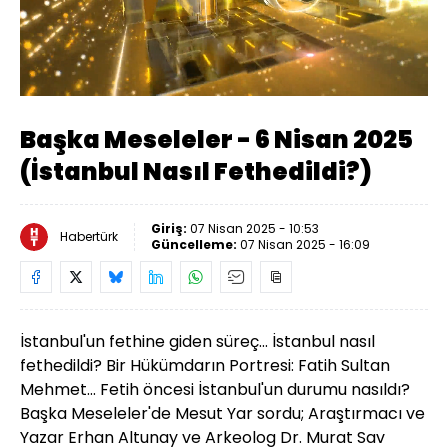
Yüklendi
:
0.37%
Sesi
Oynatma
Aç
Hızı
Başka Meseleler - 6 Nisan 2025
(İstanbul Nasıl Fethedildi?)
Giriş:
07 Nisan 2025 - 10:53
Habertürk
Güncelleme:
07 Nisan 2025 - 16:09
İstanbul'un fethine giden süreç... İstanbul nasıl
fethedildi? Bir Hükümdarın Portresi: Fatih Sultan
Mehmet... Fetih öncesi İstanbul'un durumu nasıldı?
Başka Meseleler'de Mesut Yar sordu; Araştırmacı ve
Yazar Erhan Altunay ve Arkeolog Dr. Murat Sav