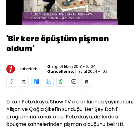
Yüklendi
:
46.71%
Sesi
Oynatma
318
Aç
Hızı
'Bir kere öpüştüm pişman
oldum'
Giriş:
01 Ekim 2013 - 10:04
Habertürk
Güncelleme:
11 Eylül 2024 - 10:11
Erkan Petekkaya, Show TV ekranlarında yayınlanan,
Alişan ve Çağla Şikel'in sunduğu 'Her Şey Dahil'
programına konuk oldu. Petekkaya, dizilerdeki
öpüşme sahnelerinden pişman olduğunu belirtti.