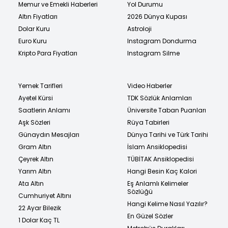
Memur ve Emekli Haberleri
Yol Durumu
Altın Fiyatları
2026 Dünya Kupası
Dolar Kuru
Astroloji
Euro Kuru
Instagram Dondurma
Kripto Para Fiyatları
Instagram Silme
Yemek Tarifleri
Video Haberler
Ayetel Kürsi
TDK Sözlük Anlamları
Saatlerin Anlamı
Üniversite Taban Puanları
Aşk Sözleri
Rüya Tabirleri
Günaydın Mesajları
Dünya Tarihi ve Türk Tarihi
Gram Altın
İslam Ansiklopedisi
Çeyrek Altın
TÜBİTAK Ansiklopedisi
Yarım Altın
Hangi Besin Kaç Kalori
Ata Altın
Eş Anlamlı Kelimeler
Sözlüğü
Cumhuriyet Altını
Hangi Kelime Nasıl Yazılır?
22 Ayar Bilezik
En Güzel Sözler
1 Dolar Kaç TL