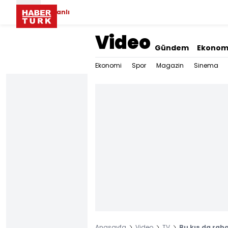
Canlı
Video
Gündem
Ekonom
Ekonomi
Spor
Magazin
Sinema
Anasayfa
Video
TV
Bu kış da rah