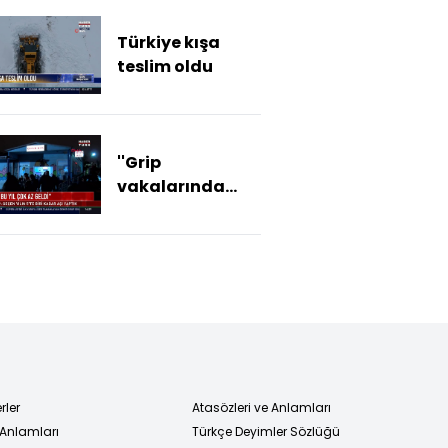
Türkiye kışa
teslim oldu
''Grip
vakalarında
ciddi artış var''
rler
Atasözleri ve Anlamları
 Anlamları
Türkçe Deyimler Sözlüğü