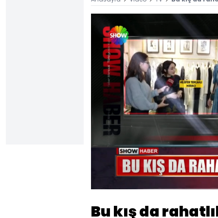
Yüklendi
:
43.60%
Sesi
Aç
Bu kış da rahat