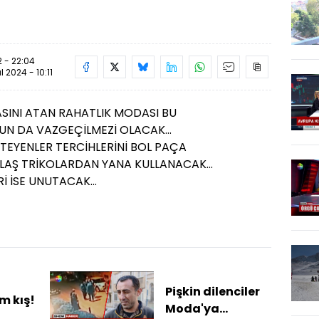
 - 22:04
ül 2024 - 10:11
SINI ATAN RAHATLIK MODASI BU
N DA VAZGEÇİLMEZİ OLACAK...
TEYENLER TERCİHLERİNİ BOL PAÇA
AŞ TRİKOLARDAN YANA KULLANACAK...
 İSE UNUTACAK...
Pişkin dilenciler
 kış!
Moda'ya