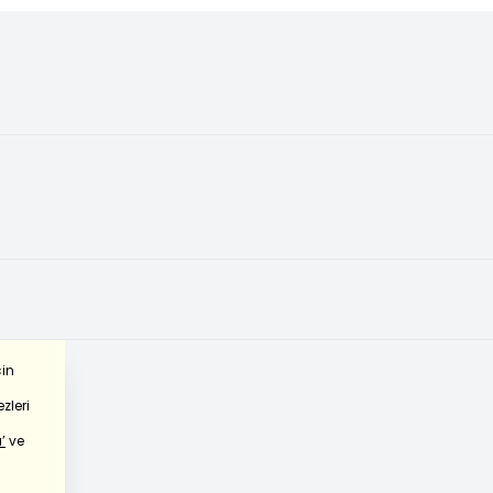
çin
zleri
’
ve