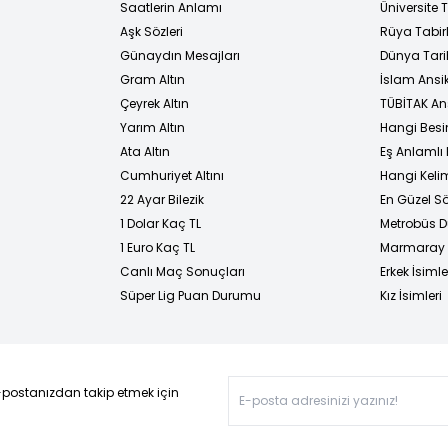
i
Saatlerin Anlamı
Üniversite
Aşk Sözleri
Rüya Tabirl
Günaydın Mesajları
Dünya Tarih
Gram Altın
İslam Ansi
Çeyrek Altın
TÜBİTAK An
Yarım Altın
Hangi Besi
Ata Altın
Eş Anlamlı 
Cumhuriyet Altını
Hangi Kelim
22 Ayar Bilezik
En Güzel Sö
1 Dolar Kaç TL
Metrobüs D
1 Euro Kaç TL
Marmaray D
Canlı Maç Sonuçları
Erkek İsimle
Süper Lig Puan Durumu
Kız İsimleri
-postanızdan takip etmek için