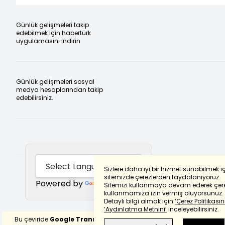
Günlük gelişmeleri takip
edebilmek için habertürk
uygulamasını indirin
Günlük gelişmeleri sosyal
medya hesaplarından takip
edebilirsiniz.
Sizlere daha iyi bir hizmet sunabilmek i
sitemizde çerezlerden faydalanıyoruz.
Powered by
Translate
Sitemizi kullanmaya devam ederek çere
kullanmamıza izin vermiş oluyorsunuz.
Detaylı bilgi almak için
‘Çerez Politikasını
‘Aydınlatma Metnini’
inceleyebilirsiniz.
Bu çeviride
Google Translete
kullanılmıştır.