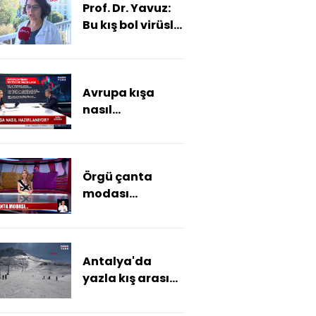
Prof. Dr. Yavuz:
Bu kış bol virüslü
geçecek
Avrupa kışa
nasıl
hazırlanıyor?
Örgü çanta
modası...
Antalya'da
yazla kış arası
yarım saat