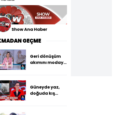
Show Ana Haber
KMADAN GEÇME
Geri dönüşüm
akımını modaya
uyarladı
Güneyde yaz,
doğuda kış...