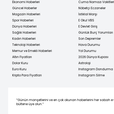
Ekonomi Haberleri
Cuma Namazı Vakitler
Güncel Haberler
Nöbetçi Eczaneler
Magazin Haberleri
İstiklal Marşı
Spor Haberleri
E Okul VBS
Dünya Haberleri
E Devlet Giriş
Sağlık Haberleri
Günlük Burç Yorumları
Kadın Haberleri
Son Depremler
Teknoloji Haberleri
Hava Durumu
Memur ve Emekli Haberleri
Yol Durumu
Altın Fiyatları
2026 Dünya Kupası
Dolar Kuru
Astroloji
Euro Kuru
Instagram Dondurma
Kripto Para Fiyatları
Instagram Silme
“Günün manşetlerini ve en çok okunan haberlerini her sabah e
bültene üye olun.”