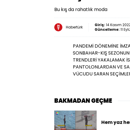
Bu kış da rahatlık moda
Giriş:
14 Kasım 2022
Habertürk
Güncelleme:
11 Eyl
PANDEMİ DÖNEMİNE İMZA
SONBAHAR-KIŞ SEZONUNU
TRENDLERİ YAKALAMAK İS
PANTOLONLARDAN VE SAL
VÜCUDU SARAN SEÇİMLERİ
BAKMADAN GEÇME
Hem yaz hem