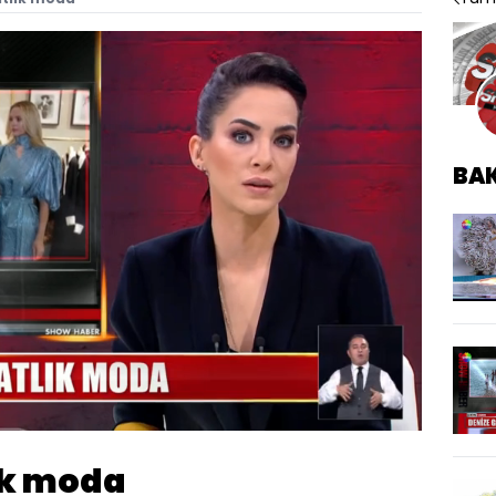
BA
Oynatma
Hızı
lık moda