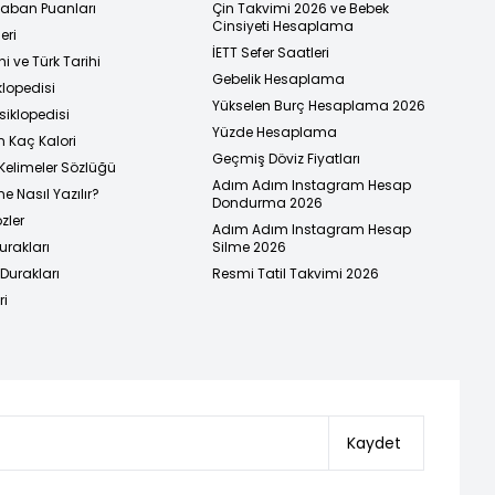
 Taban Puanları
Çin Takvimi 2026 ve Bebek
Cinsiyeti Hesaplama
eri
İETT Sefer Saatleri
i ve Türk Tarihi
Gebelik Hesaplama
klopedisi
Yükselen Burç Hesaplama 2026
siklopedisi
Yüzde Hesaplama
n Kaç Kalori
Geçmiş Döviz Fiyatları
Kelimeler Sözlüğü
Adım Adım Instagram Hesap
e Nasıl Yazılır?
Dondurma 2026
zler
Adım Adım Instagram Hesap
urakları
Silme 2026
urakları
Resmi Tatil Takvimi 2026
ri
Kaydet