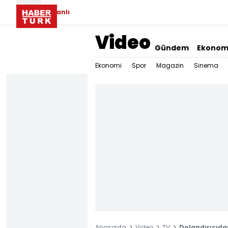
Canlı
Video
Gündem
Ekonom
Ekonomi
Spor
Magazin
Sinema
Anasayfa
Video
TV
Dolandırıcıdan