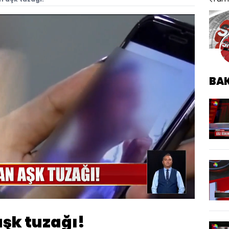
BA
Oynatma
720
Hızı
̧k tuzağı!