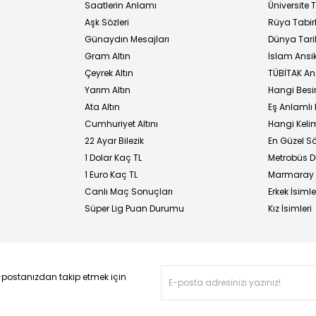
i
Saatlerin Anlamı
Üniversite
Aşk Sözleri
Rüya Tabirl
Günaydın Mesajları
Dünya Tarih
Gram Altın
İslam Ansi
Çeyrek Altın
TÜBİTAK An
Yarım Altın
Hangi Besi
Ata Altın
Eş Anlamlı 
Cumhuriyet Altını
Hangi Kelim
22 Ayar Bilezik
En Güzel Sö
1 Dolar Kaç TL
Metrobüs D
1 Euro Kaç TL
Marmaray D
Canlı Maç Sonuçları
Erkek İsimle
Süper Lig Puan Durumu
Kız İsimleri
-postanızdan takip etmek için