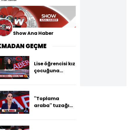
Show Ana Haber
KMADAN GEÇME
Lise öğrencisi kız
çocuğuna
korkunç tuzak
''Toplama
araba'' tuzağı...