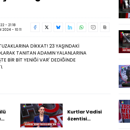
22 - 21:18
ül 2024 - 10:11
UZAKLARINA DİKKAT! 23 YAŞINDAKİ
 OLARAK TANITAN ADAMIN YALANLARINA
İŞTE BİR BİT YENİĞİ VAR' DEDİĞİNDE
I.
lü
Kurtlar Vadisi
a
özentisi
dolandırıcı