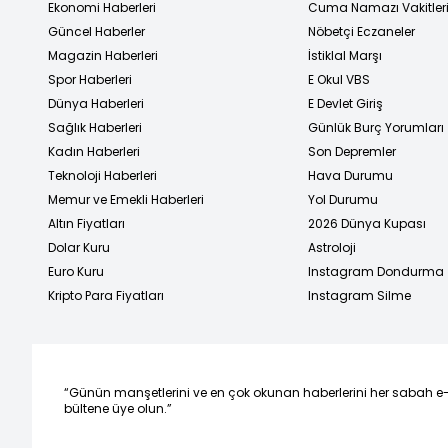
Ekonomi Haberleri
Cuma Namazı Vakitler
Güncel Haberler
Nöbetçi Eczaneler
Magazin Haberleri
İstiklal Marşı
Spor Haberleri
E Okul VBS
Dünya Haberleri
E Devlet Giriş
Sağlık Haberleri
Günlük Burç Yorumları
Kadın Haberleri
Son Depremler
Teknoloji Haberleri
Hava Durumu
Memur ve Emekli Haberleri
Yol Durumu
Altın Fiyatları
2026 Dünya Kupası
Dolar Kuru
Astroloji
Euro Kuru
Instagram Dondurma
Kripto Para Fiyatları
Instagram Silme
“Günün manşetlerini ve en çok okunan haberlerini her sabah e
bültene üye olun.”