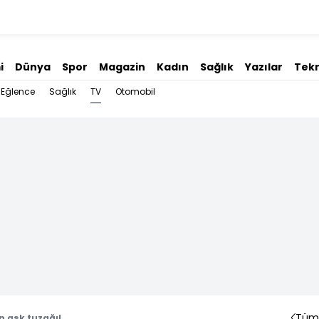
i
Dünya
Spor
Magazin
Kadın
Sağlık
Yazılar
Tekn
TV
Eğlence
Sağlık
Otomobil
Tüm 
 aşk tuzağı!