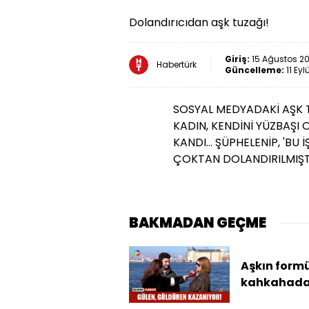
Dolandırıcıdan aşk tuzağı!
Giriş:
15 Ağustos 20
Habertürk
Güncelleme:
11 Eyl
SOSYAL MEDYADAKİ AŞK T
KADIN, KENDİNİ YÜZBAŞI
KANDI... ŞÜPHELENİP, 'BU 
ÇOKTAN DOLANDIRILMIŞT
BAKMADAN GEÇME
Aşkın formü
kahkahad
saklı!