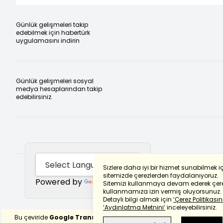
Günlük gelişmeleri takip
edebilmek için habertürk
uygulamasını indirin
Günlük gelişmeleri sosyal
medya hesaplarından takip
edebilirsiniz.
Sizlere daha iyi bir hizmet sunabilmek i
sitemizde çerezlerden faydalanıyoruz.
Powered by
Translate
Sitemizi kullanmaya devam ederek çere
kullanmamıza izin vermiş oluyorsunuz.
Detaylı bilgi almak için
‘Çerez Politikasını
‘Aydınlatma Metnini’
inceleyebilirsiniz.
Bu çeviride
Google Translete
kullanılmıştır.