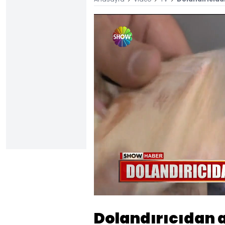
Yüklendi
:
46.97%
Sesi
Aç
Dolandırıcıdan as