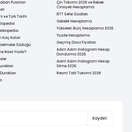
 Taban Puanları
Çin Takvimi 2026 ve Bebek
Cinsiyeti Hesaplama
eri
İETT Sefer Saatleri
i ve Türk Tarihi
Gebelik Hesaplama
klopedisi
Yükselen Burç Hesaplama 2026
siklopedisi
Yüzde Hesaplama
n Kaç Kalori
Geçmiş Döviz Fiyatları
Kelimeler Sözlüğü
Adım Adım Instagram Hesap
e Nasıl Yazılır?
Dondurma 2026
zler
Adım Adım Instagram Hesap
urakları
Silme 2026
urakları
Resmi Tatil Takvimi 2026
ri
Kaydet