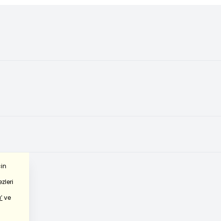
çin
zleri
’
ve