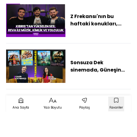
Z Frekansı'nın bu
haftaki konukları,
Kıbrıs'tan yükselen
sesler: Reva!
Sonsuza Dek
sinemada, Güneşin
Oğlu sahnede! İşte
haftanın kültür sanat
ajandası
Ana Sayfa
Yazı Boyutu
Paylaş
Favoriler