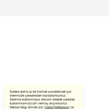
Sizlere daha iyi bir hizmet sunabilmek için
sitemizde çerezlerden faydalanıyoruz.
Sitemizi kullanmaya devam ederek çerezleri
Powered by
Translate
kullanmamıza izin vermiş oluyorsunuz.
Detaylı bilgi almak için
‘Çerez Politikasını’
ve