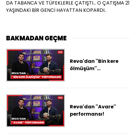
DA TABANCA VE TÜFEKLERLE ÇATIŞTI... O ÇATIŞMA 21
YAŞINDAKİ BİR GENCİ HAYATTAN KOPARDI..
BAKMADAN GEÇME
Reva'dan ''Bin kere
ölmüşüm''
performansı!
Reva'dan ''Avare''
performansı!