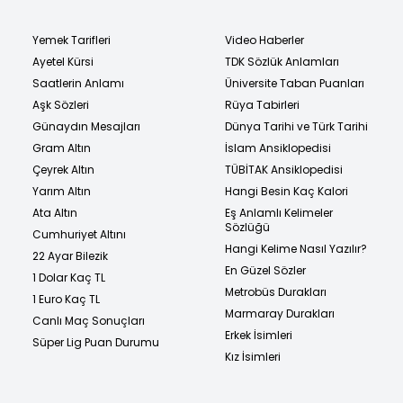
Yemek Tarifleri
Video Haberler
Ayetel Kürsi
TDK Sözlük Anlamları
Saatlerin Anlamı
Üniversite Taban Puanları
Aşk Sözleri
Rüya Tabirleri
Günaydın Mesajları
Dünya Tarihi ve Türk Tarihi
Gram Altın
İslam Ansiklopedisi
Çeyrek Altın
TÜBİTAK Ansiklopedisi
Yarım Altın
Hangi Besin Kaç Kalori
Ata Altın
Eş Anlamlı Kelimeler
Sözlüğü
Cumhuriyet Altını
Hangi Kelime Nasıl Yazılır?
22 Ayar Bilezik
En Güzel Sözler
1 Dolar Kaç TL
Metrobüs Durakları
1 Euro Kaç TL
Marmaray Durakları
Canlı Maç Sonuçları
Erkek İsimleri
Süper Lig Puan Durumu
Kız İsimleri