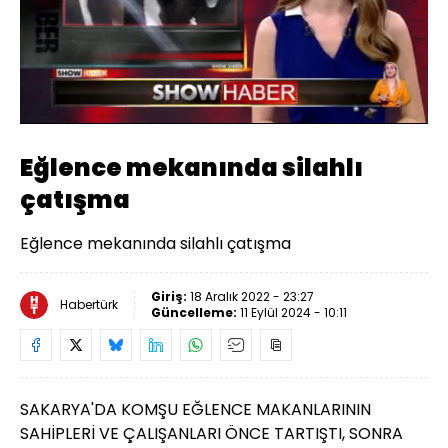
Yüklendi
:
46.64%
Sesi
Oynatma
Aç
Hızı
Eğlence mekanında silahlı
çatışma
Eğlence mekanında silahlı çatışma
Giriş:
18 Aralık 2022 - 23:27
Habertürk
Güncelleme:
11 Eylül 2024 - 10:11
SAKARYA'DA KOMŞU EĞLENCE MAKANLARININ
SAHİPLERİ VE ÇALIŞANLARI ÖNCE TARTIŞTI, SONRA