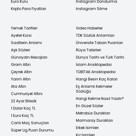
Euro Kuru
Instagram Dondurma
Kripto Para Fiyatları
Instagram Silme
Yemek Tarifleri
Video Haberler
Ayetel Kürsi
TDK Sözlük Anlamları
Saatlerin Anlamı
Üniversite Taban Puanları
Aşk Sözleri
Rüya Tabirleri
Günaydın Mesajları
Dünya Tarihi ve Türk Tarihi
Gram Altın
İslam Ansiklopedisi
Çeyrek Altın
TÜBİTAK Ansiklopedisi
Yarım Altın
Hangi Besin Kaç Kalori
Ata Altın
Eş Anlamlı Kelimeler
Sözlüğü
Cumhuriyet Altını
Hangi Kelime Nasıl Yazılır?
22 Ayar Bilezik
En Güzel Sözler
1 Dolar Kaç TL
Metrobüs Durakları
1 Euro Kaç TL
Marmaray Durakları
Canlı Maç Sonuçları
Erkek İsimleri
Süper Lig Puan Durumu
Kız İsimleri