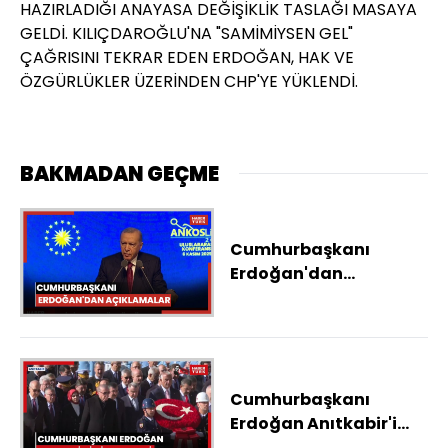
HAZIRLADIĞI ANAYASA DEĞİŞİKLİK TASLAĞI MASAYA
GELDİ. KILIÇDAROĞLU'NA "SAMİMİYSEN GEL"
ÇAĞRISINI TEKRAR EDEN ERDOĞAN, HAK VE
ÖZGÜRLÜKLER ÜZERİNDEN CHP'YE YÜKLENDİ.
BAKMADAN GEÇME
Cumhurbaşkanı
Erdoğan'dan
açıklamalar
Cumhurbaşkanı
Erdoğan Anıtkabir'i
ziyaret etti