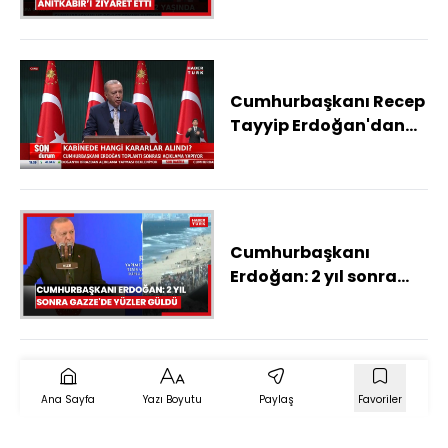
Cumhurbaşkanı Recep
Tayyip Erdoğan'dan
açıklamalar
Cumhurbaşkanı
Erdoğan: 2 yıl sonra
Gazze'de yüzler güldü
Ana Sayfa
Yazı Boyutu
Paylaş
Favoriler