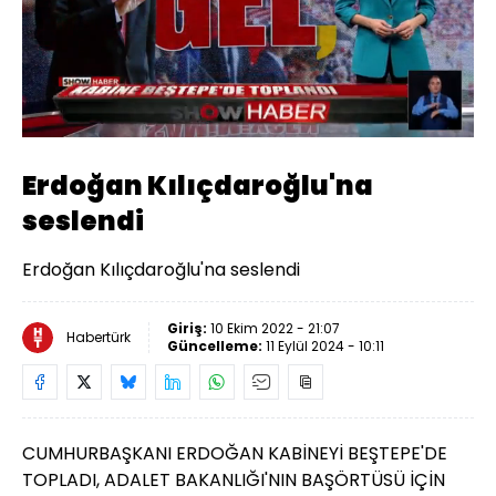
Yüklendi
:
29.40%
Sesi
Oynatma
Aç
Hızı
Erdoğan Kılıçdaroğlu'na
seslendi
Erdoğan Kılıçdaroğlu'na seslendi
Giriş:
10 Ekim 2022 - 21:07
Habertürk
Güncelleme:
11 Eylül 2024 - 10:11
CUMHURBAŞKANI ERDOĞAN KABİNEYİ BEŞTEPE'DE
TOPLADI, ADALET BAKANLIĞI'NIN BAŞÖRTÜSÜ İÇİN