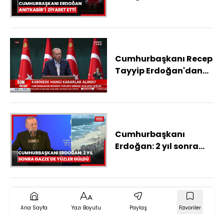
ziyaret etti
Cumhurbaşkanı Recep
Tayyip Erdoğan'dan
açıklamalar
Cumhurbaşkanı
Erdoğan: 2 yıl sonra
Gazze'de yüzler güldü
Ana Sayfa
Yazı Boyutu
Paylaş
Favoriler