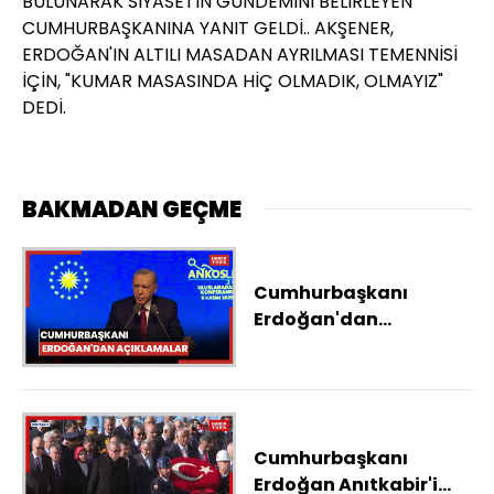
BULUNARAK SİYASETİN GÜNDEMİNİ BELİRLEYEN
CUMHURBAŞKANINA YANIT GELDİ.. AKŞENER,
ERDOĞAN'IN ALTILI MASADAN AYRILMASI TEMENNİSİ
İÇİN, "KUMAR MASASINDA HİÇ OLMADIK, OLMAYIZ"
DEDİ.
BAKMADAN GEÇME
Cumhurbaşkanı
Erdoğan'dan
açıklamalar
Cumhurbaşkanı
Erdoğan Anıtkabir'i