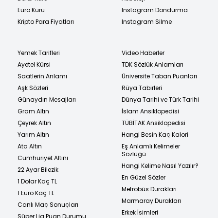
Euro Kuru
Instagram Dondurma
Kripto Para Fiyatları
Instagram Silme
Yemek Tarifleri
Video Haberler
Ayetel Kürsi
TDK Sözlük Anlamları
Saatlerin Anlamı
Üniversite Taban Puanları
Aşk Sözleri
Rüya Tabirleri
Günaydın Mesajları
Dünya Tarihi ve Türk Tarihi
Gram Altın
İslam Ansiklopedisi
Çeyrek Altın
TÜBİTAK Ansiklopedisi
Yarım Altın
Hangi Besin Kaç Kalori
Ata Altın
Eş Anlamlı Kelimeler
Sözlüğü
Cumhuriyet Altını
Hangi Kelime Nasıl Yazılır?
22 Ayar Bilezik
En Güzel Sözler
1 Dolar Kaç TL
Metrobüs Durakları
1 Euro Kaç TL
Marmaray Durakları
Canlı Maç Sonuçları
Erkek İsimleri
Süper Lig Puan Durumu