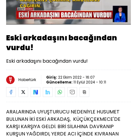
Yüklendi
:
78.89%
Sesi
Oynatma
Aç
Hızı
Eski arkadaşını bacağından
vurdu!
Eski arkadaşını bacağından vurdu!
Giriş:
22 Ekim 2022 - 16:07
Habertürk
Güncelleme:
11 Eylül 2024 - 10:11
ARALARINDA UYUŞTURUCU NEDENİYLE HUSUMET
BULUNAN İKİ ESKİ ARKADAŞ, KÜÇÜKÇEKMECE'DE
KARŞI KARŞIYA GELDİ. BİRİ SİLAHINA DAVRANIP
KURŞUN YAĞDIRDI, YERDE ACI İÇİNDE KIVRANAN