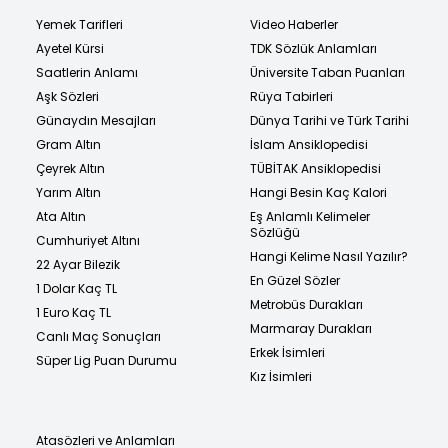
Yemek Tarifleri
Video Haberler
Ayetel Kürsi
TDK Sözlük Anlamları
Saatlerin Anlamı
Üniversite Taban Puanları
Aşk Sözleri
Rüya Tabirleri
Günaydın Mesajları
Dünya Tarihi ve Türk Tarihi
Gram Altın
İslam Ansiklopedisi
Çeyrek Altın
TÜBİTAK Ansiklopedisi
Yarım Altın
Hangi Besin Kaç Kalori
Ata Altın
Eş Anlamlı Kelimeler
Sözlüğü
Cumhuriyet Altını
Hangi Kelime Nasıl Yazılır?
22 Ayar Bilezik
En Güzel Sözler
1 Dolar Kaç TL
Metrobüs Durakları
1 Euro Kaç TL
Marmaray Durakları
Canlı Maç Sonuçları
Erkek İsimleri
Süper Lig Puan Durumu
Kız İsimleri
Atasözleri ve Anlamları