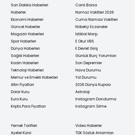
Son Dakika Haberleri
Canlı Borsa
Haberler
Namaz Vakitleri 2026
Ekonomi Haberleri
Cuma Namazı Vakitleri
Güncel Haberler
Nöbetçi Eczaneler
Magazin Haberleri
İstiklal Marşı
Spor Haberleri
E Okul VBS
Dünya Haberleri
E Devlet Giriş
Sağlık Haberleri
Günlük Burç Yorumları
Kadın Haberleri
Son Depremler
Teknoloji Haberleri
Hava Durumu
Memur ve Emekli Haberleri
Yol Durumu
Altın Fiyatları
2026 Dünya Kupası
Dolar Kuru
Astroloji
Euro Kuru
Instagram Dondurma
Kripto Para Fiyatları
Instagram Silme
Yemek Tarifleri
Video Haberler
Ayetel Kürsi
TDK Sözlük Anlamları