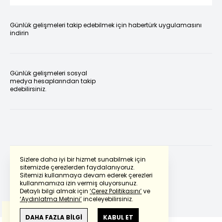
Günlük gelişmeleri takip edebilmek için habertürk uygulamasını
indirin
Günlük gelişmeleri sosyal
medya hesaplarından takip
edebilirsiniz.
Sizlere daha iyi bir hizmet sunabilmek için
sitemizde çerezlerden faydalanıyoruz.
Sitemizi kullanmaya devam ederek çerezleri
Powered by
Translate
kullanmamıza izin vermiş oluyorsunuz.
Detaylı bilgi almak için
‘Çerez Politikasını’
ve
‘Aydınlatma Metnini’
inceleyebilirsiniz.
Bu çeviride
Google Translete
kullanılmıştır.
Anlam ve çeviri hatalarından
haberturk.com
DAHA FAZLA BİLGİ
KABUL ET