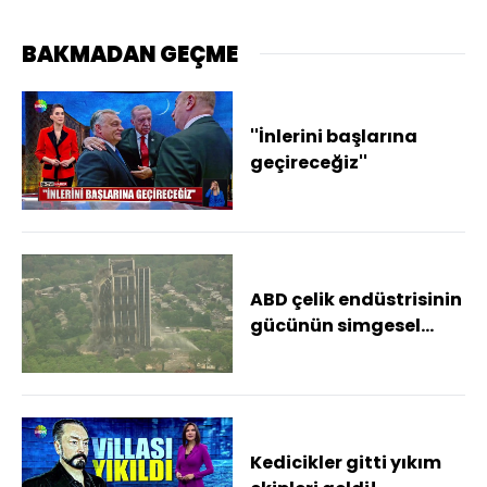
BAKMADAN GEÇME
''İnlerini başlarına
geçireceğiz''
ABD çelik endüstrisinin
gücünün simgesel
binası yıkıldı
Kedicikler gitti yıkım