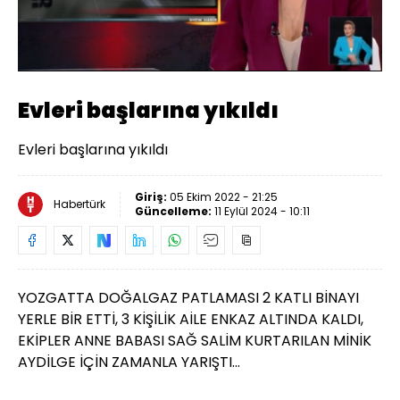
Yüklendi
:
53.46%
Sesi
Oynatma
Aç
Hızı
Evleri başlarına yıkıldı
Evleri başlarına yıkıldı
Giriş:
05 Ekim 2022 - 21:25
Habertürk
Güncelleme:
11 Eylül 2024 - 10:11
YOZGATTA DOĞALGAZ PATLAMASI 2 KATLI BİNAYI
YERLE BİR ETTİ, 3 KİŞİLİK AİLE ENKAZ ALTINDA KALDI,
EKİPLER ANNE BABASI SAĞ SALİM KURTARILAN MİNİK
AYDİLGE İÇİN ZAMANLA YARIŞTI...