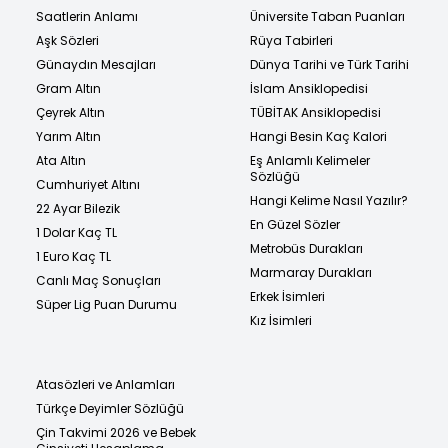
Saatlerin Anlamı
Üniversite Taban Puanları
Aşk Sözleri
Rüya Tabirleri
Günaydın Mesajları
Dünya Tarihi ve Türk Tarihi
Gram Altın
İslam Ansiklopedisi
Çeyrek Altın
TÜBİTAK Ansiklopedisi
Yarım Altın
Hangi Besin Kaç Kalori
Ata Altın
Eş Anlamlı Kelimeler
Sözlüğü
Cumhuriyet Altını
Hangi Kelime Nasıl Yazılır?
22 Ayar Bilezik
En Güzel Sözler
1 Dolar Kaç TL
Metrobüs Durakları
1 Euro Kaç TL
Marmaray Durakları
Canlı Maç Sonuçları
Erkek İsimleri
Süper Lig Puan Durumu
Kız İsimleri
Atasözleri ve Anlamları
Türkçe Deyimler Sözlüğü
Çin Takvimi 2026 ve Bebek