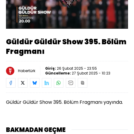
Yüklendi
:
77.22%
Sesi
Oynatma
Aç
Hızı
Güldür Güldür Show 395. Bölüm
Fragmanı
Giriş:
26 Şubat 2025 - 23:55
Habertürk
Güncelleme:
27 Şubat 2025 - 10:23
Güldür Güldür Show 395. Bölüm Fragmanı yayında.
BAKMADAN GEÇME