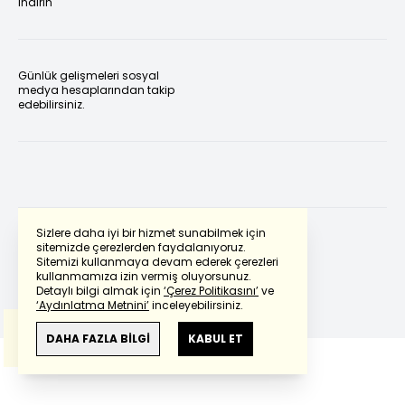
indirin
Günlük gelişmeleri sosyal
medya hesaplarından takip
edebilirsiniz.
Sizlere daha iyi bir hizmet sunabilmek için
sitemizde çerezlerden faydalanıyoruz.
Sitemizi kullanmaya devam ederek çerezleri
Powered by
Translate
kullanmamıza izin vermiş oluyorsunuz.
Detaylı bilgi almak için
‘Çerez Politikasını’
ve
‘Aydınlatma Metnini’
inceleyebilirsiniz.
Bu çeviride
Google Translete
kullanılmıştır.
Anlam ve çeviri hatalarından
haberturk.com
DAHA FAZLA BİLGİ
KABUL ET
sorumlu değildir.