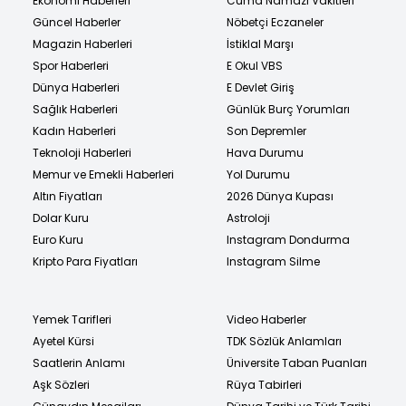
Ekonomi Haberleri
Cuma Namazı Vakitleri
Güncel Haberler
Nöbetçi Eczaneler
Magazin Haberleri
İstiklal Marşı
Spor Haberleri
E Okul VBS
Dünya Haberleri
E Devlet Giriş
Sağlık Haberleri
Günlük Burç Yorumları
Kadın Haberleri
Son Depremler
Teknoloji Haberleri
Hava Durumu
Memur ve Emekli Haberleri
Yol Durumu
Altın Fiyatları
2026 Dünya Kupası
Dolar Kuru
Astroloji
Euro Kuru
Instagram Dondurma
Kripto Para Fiyatları
Instagram Silme
Yemek Tarifleri
Video Haberler
Ayetel Kürsi
TDK Sözlük Anlamları
Saatlerin Anlamı
Üniversite Taban Puanları
Aşk Sözleri
Rüya Tabirleri