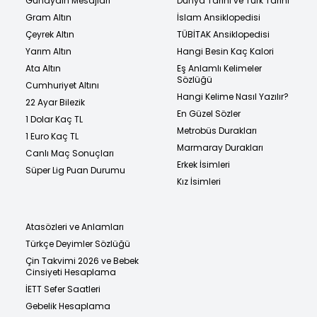
Günaydın Mesajları
Dünya Tarihi ve Türk Tarihi
Gram Altın
İslam Ansiklopedisi
Çeyrek Altın
TÜBİTAK Ansiklopedisi
Yarım Altın
Hangi Besin Kaç Kalori
Ata Altın
Eş Anlamlı Kelimeler
Sözlüğü
Cumhuriyet Altını
Hangi Kelime Nasıl Yazılır?
22 Ayar Bilezik
En Güzel Sözler
1 Dolar Kaç TL
Metrobüs Durakları
1 Euro Kaç TL
Marmaray Durakları
Canlı Maç Sonuçları
Erkek İsimleri
Süper Lig Puan Durumu
Kız İsimleri
Atasözleri ve Anlamları
Türkçe Deyimler Sözlüğü
Çin Takvimi 2026 ve Bebek
Cinsiyeti Hesaplama
İETT Sefer Saatleri
Gebelik Hesaplama