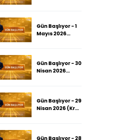
(Eurovision'a
İsrail Tepkisi
Büyüyor)
Gün Başlıyor - 1
Mayıs 2026
(Emeğin ve
Emekçinin Günü:
1 Mayıs)
Gün Başlıyor - 30
Nisan 2026
(İsrail'den 22
Sumud
Teknesine
Gün Başlıyor - 29
Müdahale)
Nisan 2026 (Kral
Charles ABD
Kongresi'nde
Konuştu)
Gün Başlıyor - 28