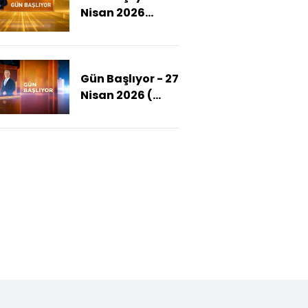
Nisan 2026
(Netanyahu'nun
Duruşması
Ertelendi)
Gün Başlıyor - 27
Nisan 2026 (
Galatasaray-
Fenerbahçe'yi
Maçında Neler
Oldu?)