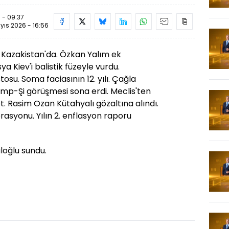
 - 09:37
yıs 2026 - 16:56
azakistan'da. Özkan Yalım ek
ya Kiev'i balistik füzeyle vurdu.
tosu. Soma faciasının 12. yılı. Çağla
rump-Şi görüşmesi sona erdi. Meclis'ten
 Rasim Ozan Kütahyalı gözaltına alındı.
erasyonu. Yılın 2. enflasyon raporu
loğlu sundu.