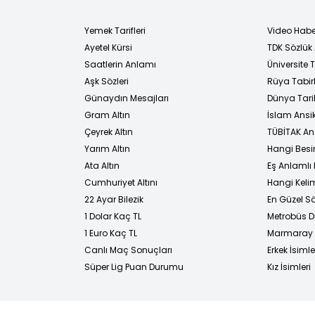
Yemek Tarifleri
Video Habe
Ayetel Kürsi
TDK Sözlük
i
Saatlerin Anlamı
Üniversite
Aşk Sözleri
Rüya Tabirl
Günaydın Mesajları
Dünya Tarih
Gram Altın
İslam Ansi
Çeyrek Altın
TÜBİTAK An
Yarım Altın
Hangi Besi
Ata Altın
Eş Anlamlı 
Cumhuriyet Altını
Hangi Kelim
22 Ayar Bilezik
En Güzel Sö
1 Dolar Kaç TL
Metrobüs D
1 Euro Kaç TL
Marmaray D
Canlı Maç Sonuçları
Erkek İsimle
Süper Lig Puan Durumu
Kız İsimleri