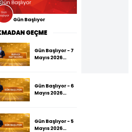
Gün Başlıyor
KMADAN GEÇME
Gün Başlıyor - 7
Mayıs 2026
(MHP'den
Dervişoğlu'na
'Statü' Yanıtı)
Gün Başlıyor - 6
Mayıs 2026
(Aktaş
İddianamesi
Kurultay
Gün Başlıyor - 5
Davasında)
Mayıs 2026