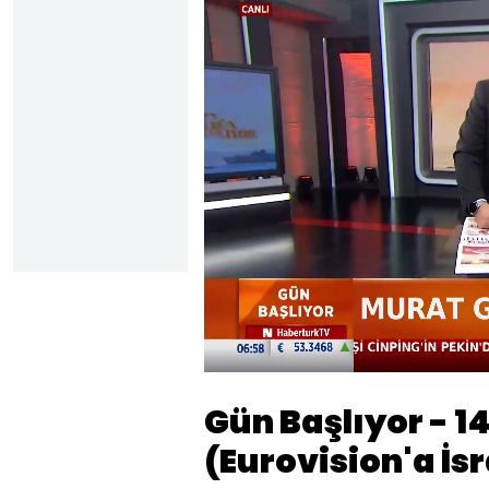
Yüklendi
:
0.20%
Sesi
Aç
Gün Başlıyor - 1
(Eurovision'a İsr