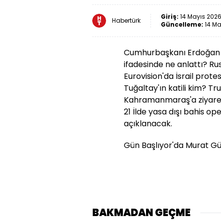
Giriş:
14 Mayıs 2026
Habertürk
Güncelleme:
14 Ma
Cumhurbaşkanı Erdoğan K
ifadesinde ne anlattı? Rus
Eurovision'da İsrail protes
Tuğaltay'ın katili kim? T
Kahramanmaraş'a ziyaret.
21 İlde yasa dışı bahis op
açıklanacak.
Gün Başlıyor'da Murat Gü
BAKMADAN GEÇME