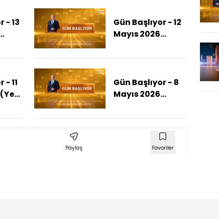
 - 13
Gün Başlıyor - 12
Mayıs 2026
sal AK
(Cumhurbaşkanı
ıldı)
Erdoğan Belçika
Kraliçesini Kabul
Etti)
 - 11
Gün Başlıyor - 8
(Yeni
Mayıs 2026
n
(İran'da Yeniden
?)
Patlama Sesleri)
Paylaş
Favoriler