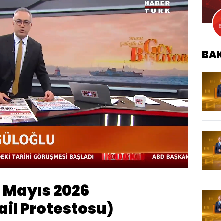
BA
Oynatma
Hızı
4 Mayıs 2026
ail Protestosu)