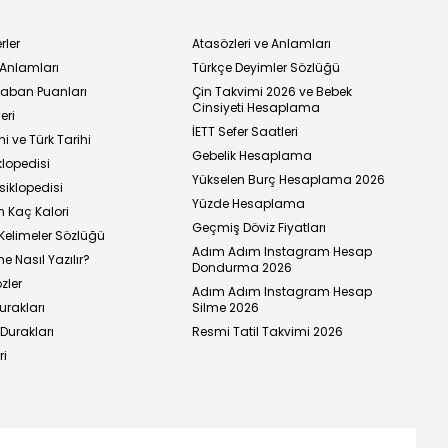
rler
Atasözleri ve Anlamları
 Anlamları
Türkçe Deyimler Sözlüğü
 Taban Puanları
Çin Takvimi 2026 ve Bebek
Cinsiyeti Hesaplama
eri
İETT Sefer Saatleri
i ve Türk Tarihi
Gebelik Hesaplama
klopedisi
Yükselen Burç Hesaplama 2026
siklopedisi
Yüzde Hesaplama
n Kaç Kalori
Geçmiş Döviz Fiyatları
Kelimeler Sözlüğü
Adım Adım Instagram Hesap
e Nasıl Yazılır?
Dondurma 2026
zler
Adım Adım Instagram Hesap
urakları
Silme 2026
urakları
Resmi Tatil Takvimi 2026
ri