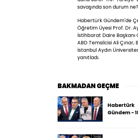
savaşında son durum ne
Habertürk Gündem'de Çeti
Öğretim Üyesi Prof. Dr. Ay
İstihbarat Daire Başkan
ABD Temsilcisi Ali Çınar,
İstanbul Aydın Üniversit
yanıtladı.
BAKMADAN GEÇME
Habertürk
Gündem - 1
Ocak 2026 
SDG Arasın
Son Anlaş