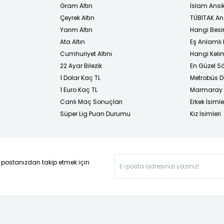
Gram Altın
İslam Ansi
Çeyrek Altın
TÜBİTAK An
Yarım Altın
Hangi Besi
Ata Altın
Eş Anlamlı 
Cumhuriyet Altını
Hangi Kelim
22 Ayar Bilezik
En Güzel Sö
1 Dolar Kaç TL
Metrobüs D
1 Euro Kaç TL
Marmaray D
Canlı Maç Sonuçları
Erkek İsimle
Süper Lig Puan Durumu
Kız İsimleri
-postanızdan takip etmek için