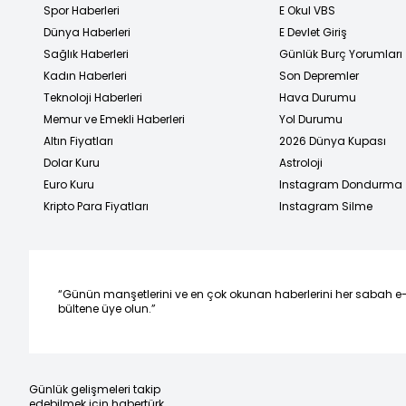
Spor Haberleri
E Okul VBS
Dünya Haberleri
E Devlet Giriş
Sağlık Haberleri
Günlük Burç Yorumları
Kadın Haberleri
Son Depremler
Teknoloji Haberleri
Hava Durumu
Memur ve Emekli Haberleri
Yol Durumu
Altın Fiyatları
2026 Dünya Kupası
Dolar Kuru
Astroloji
Euro Kuru
Instagram Dondurma
Kripto Para Fiyatları
Instagram Silme
“Günün manşetlerini ve en çok okunan haberlerini her sabah e
bültene üye olun.”
Günlük gelişmeleri takip
edebilmek için habertürk