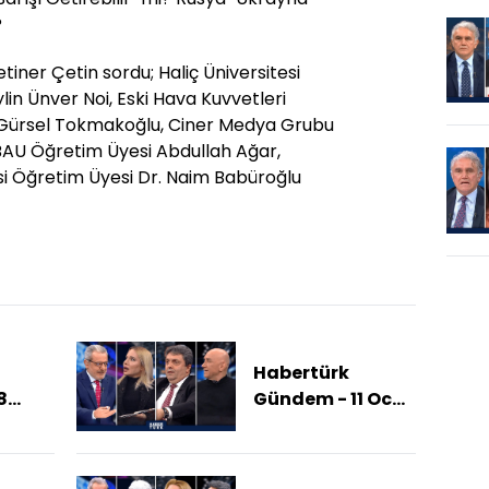
?
ner Çetin sordu; Haliç Üniversitesi
lin Ünver Noi, Eski Hava Kuvvetleri
ı Gürsel Tokmakoğlu, Ciner Medya Grubu
 BAU Öğretim Üyesi Abdullah Ağar,
esi Öğretim Üyesi Dr. Naim Babüroğlu
Habertürk
8
Gündem - 11 Ocak
(Şam-
2026 (ABD Ve
daki
İsrail Düğmeye
ma
Mi Basıyor?)