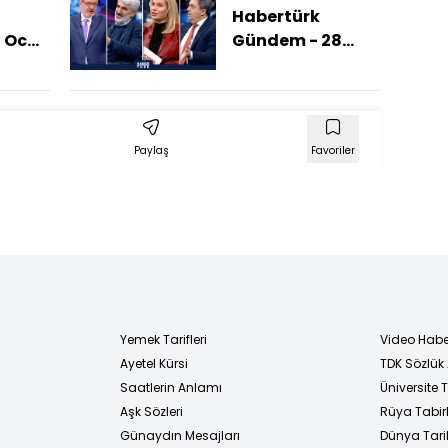
an
Habertürk
 Ocak
Gündem - 28
nin
Aralık 2025
(Rusya
m?)
Avrupa'ya
Saldırır Mı?)
Paylaş
Favoriler
Yemek Tarifleri
Video Habe
Ayetel Kürsi
TDK Sözlük
i
Saatlerin Anlamı
Üniversite
Aşk Sözleri
Rüya Tabirl
Günaydın Mesajları
Dünya Tarih