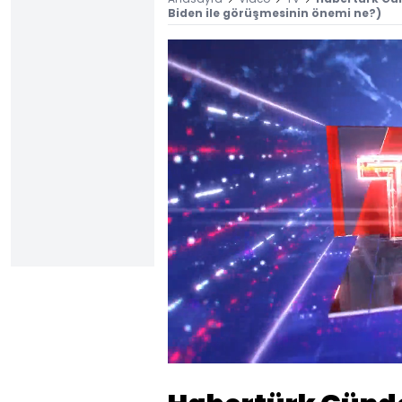
Biden ile görüşmesinin önemi ne?)
Yüklendi
:
0.45%
Sesi
Aç