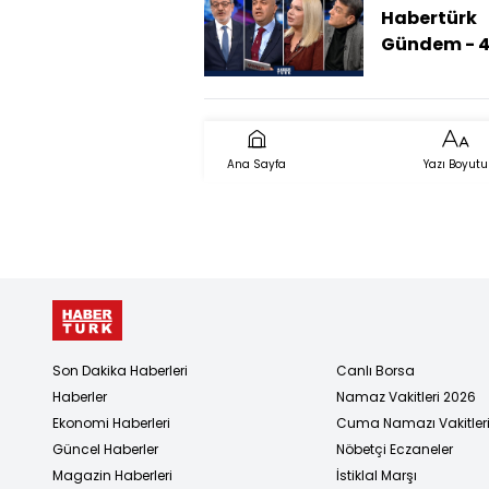
Hangi Açıd
Habertürk
Ayrışıyor?)
Gündem - 4
2026 (ABD'
Listesinde
Sıradaki Ki
Ana Sayfa
Yazı Boyutu
Son Dakika Haberleri
Canlı Borsa
Haberler
Namaz Vakitleri 2026
Ekonomi Haberleri
Cuma Namazı Vakitler
Güncel Haberler
Nöbetçi Eczaneler
Magazin Haberleri
İstiklal Marşı