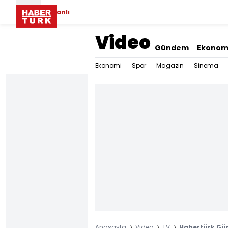
Canlı
Video
Gündem
Ekonom
Ekonomi
Spor
Magazin
Sinema
Anasayfa
Video
TV
Habertürk Gü