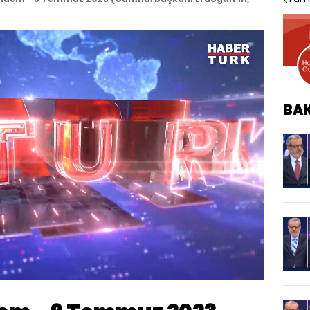
BA
Oynatma
Hızı