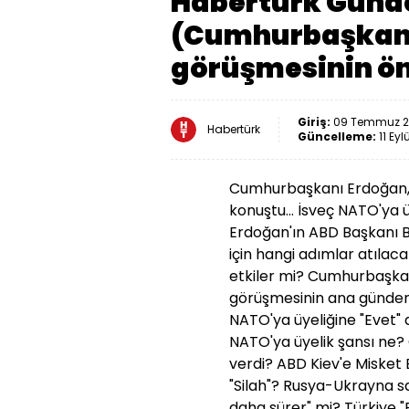
Habertürk Günd
(Cumhurbaşkanı 
görüşmesinin ö
Giriş:
09 Temmuz 20
Habertürk
Güncelleme:
11 Eyl
Cumhurbaşkanı Erdoğan, 
konuştu... İsveç NATO'ya
Erdoğan'ın ABD Başkanı B
için hangi adımlar atılaca
etkiler mi? Cumhurbaşkan
görüşmesinin ana gündem b
NATO'ya üyeliğine "Evet" 
NATO'ya üyelik şansı ne
verdi? ABD Kiev'e Misket 
"Silah"?
Rusya-Ukrayna sav
daha sürer" mi? Türkiye "B