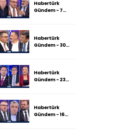
Habertürk
İstiyor?)
Gündem - 7
Aralık 2025
(Bahis
Soruşturması
Habertürk
Nereye
Gündem - 30
Uzanacak?)
Kasım 2025
(İmralı
Tutanakları
Habertürk
Açıklanacak
Gündem - 23
Mı?)
Kasım 2025
(İmralı Ziyareti
Neden Önemli?)
Habertürk
Gündem - 16
Kasım 2025
(İmralı'ya Gidiş