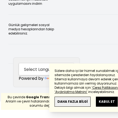
uygulamasını indirin
Günlük gelişmeleri sosyal
medya hesaplarından takip
edebilirsiniz.
Sizlere daha iyi bir hizmet sunabilmek i
sitemizde çerezlerden faydalanıyoruz.
Powered by
Translate
Sitemizi kullanmaya devam ederek çere
kullanmamıza izin vermiş oluyorsunuz.
Detaylı bilgi almak için
‘Çerez Politikasını
‘Aydınlatma Metnini’
inceleyebilirsiniz.
Bu çeviride
Google Translete
kullanılmıştır.
Anlam ve çeviri hatalarından
haberturk.com
DAHA FAZLA BİLGİ
KABUL ET
sorumlu değildir.