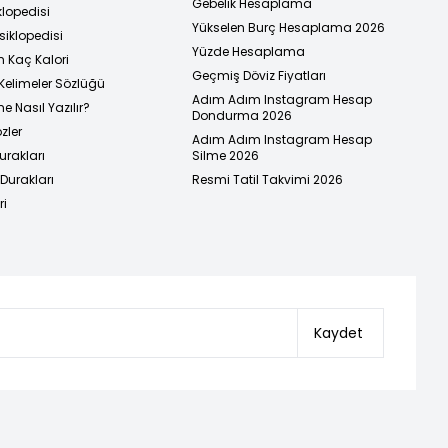
Gebelik Hesaplama
klopedisi
Yükselen Burç Hesaplama 2026
siklopedisi
Yüzde Hesaplama
n Kaç Kalori
Geçmiş Döviz Fiyatları
Kelimeler Sözlüğü
Adım Adım Instagram Hesap
e Nasıl Yazılır?
Dondurma 2026
zler
Adım Adım Instagram Hesap
urakları
Silme 2026
urakları
Resmi Tatil Takvimi 2026
ri
Kaydet