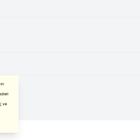
çin
zleri
’
ve