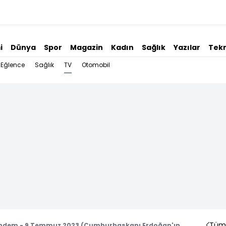
i
Dünya
Spor
Magazin
Kadın
Sağlık
Yazılar
Tekn
TV
Eğlence
Sağlık
Otomobil
Tüm 
ndem - 9 Temmuz 2023 (Cumhurbaşkanı Erdoğan'ın,