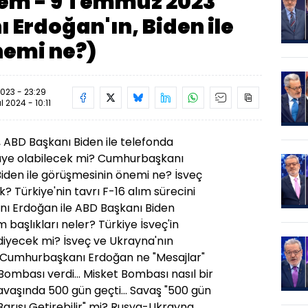
em - 9 Temmuz 2023
Erdoğan'ın, Biden ile
nemi ne?)
23 - 23:29
ül 2024 - 10:11
ABD Başkanı Biden ile telefonda
 üye olabilecek mi? Cumhurbaşkanı
iden ile görüşmesinin önemi ne? İsveç
k? Türkiye'nin tavrı F-16 alım sürecini
ı Erdoğan ile ABD Başkanı Biden
aşlıkları neler? Türkiye İsveç'in
diyecek mi? İsveç ve Ukrayna'nın
? Cumhurbaşkanı Erdoğan ne "Mesajlar"
Bombası verdi... Misket Bombası nasıl bir
aşında 500 gün geçti... Savaş "500 gün
arışı Getirebilir" mi?
Rusya-Ukrayna