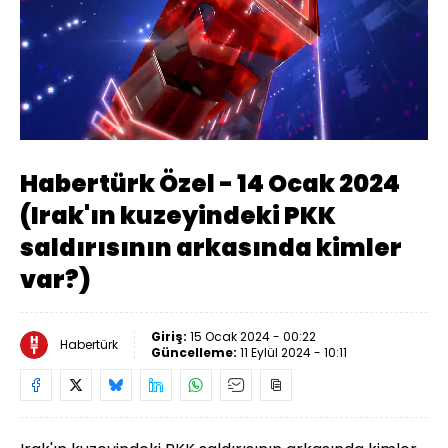
Yüklendi
:
0.38%
Sesi
Oynatma
Aç
Hızı
Habertürk Özel - 14 Ocak 2024
(Irak'ın kuzeyindeki PKK
saldırısının arkasında kimler
var?)
Giriş:
15 Ocak 2024 - 00:22
Habertürk
Güncelleme:
11 Eylül 2024 - 10:11