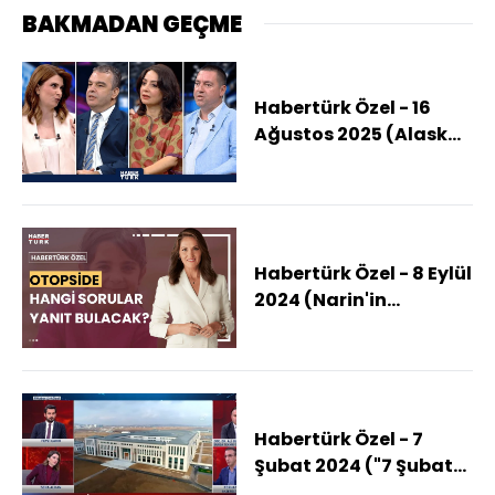
BAKMADAN GEÇME
Habertürk Özel - 16
Ağustos 2025 (Alaska
Zirvesi Nasıl
Değerlendiriliyor?)
Habertürk Özel - 8 Eylül
2024 (Narin'in
katledilme biçimi ve
katilin kimliği netleşir
mi?)
Habertürk Özel - 7
Şubat 2024 ("7 Şubat
MİT kumpası"nın perde