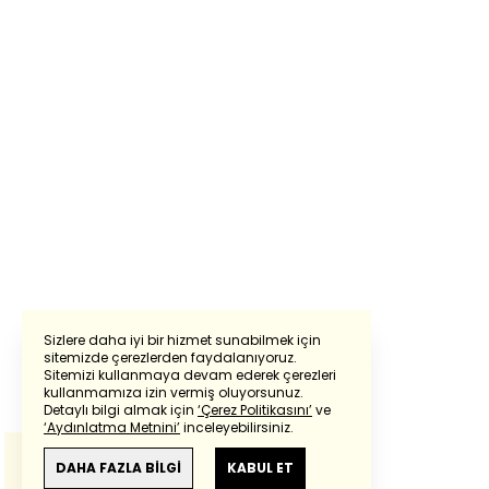
Sizlere daha iyi bir hizmet sunabilmek için
sitemizde çerezlerden faydalanıyoruz.
Sitemizi kullanmaya devam ederek çerezleri
Powered by
Translate
kullanmamıza izin vermiş oluyorsunuz.
Detaylı bilgi almak için
‘Çerez Politikasını’
ve
‘Aydınlatma Metnini’
inceleyebilirsiniz.
Bu çeviride
Google Translete
kullanılmıştır.
Anlam ve çeviri hatalarından
haberturk.com
DAHA FAZLA BİLGİ
KABUL ET
sorumlu değildir.