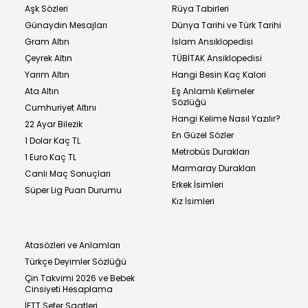
Aşk Sözleri
Rüya Tabirleri
Günaydın Mesajları
Dünya Tarihi ve Türk Tarihi
Gram Altın
İslam Ansiklopedisi
Çeyrek Altın
TÜBİTAK Ansiklopedisi
Yarım Altın
Hangi Besin Kaç Kalori
Ata Altın
Eş Anlamlı Kelimeler
Sözlüğü
Cumhuriyet Altını
Hangi Kelime Nasıl Yazılır?
22 Ayar Bilezik
En Güzel Sözler
1 Dolar Kaç TL
Metrobüs Durakları
1 Euro Kaç TL
Marmaray Durakları
Canlı Maç Sonuçları
Erkek İsimleri
Süper Lig Puan Durumu
Kız İsimleri
Atasözleri ve Anlamları
Türkçe Deyimler Sözlüğü
Çin Takvimi 2026 ve Bebek
Cinsiyeti Hesaplama
İETT Sefer Saatleri