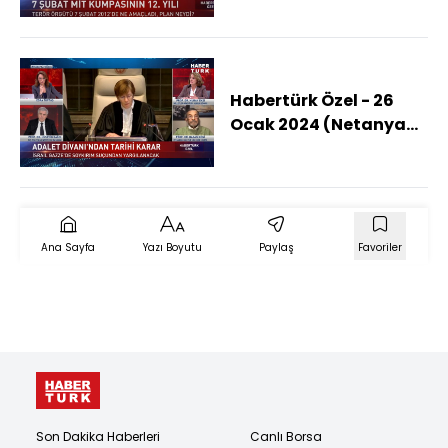
arkası! FETÖ neden
MİT'i hedef aldı?)
Habertürk Özel - 26
Ocak 2024 (Netanyahu
sanık mı olacak?)
Ana Sayfa
Yazı Boyutu
Paylaş
Favoriler
Son Dakika Haberleri
Canlı Borsa