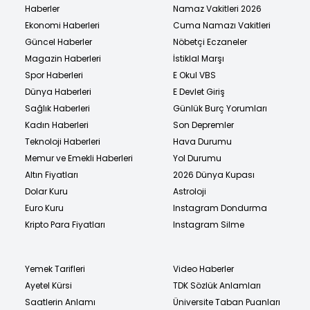
Haberler
Namaz Vakitleri 2026
Ekonomi Haberleri
Cuma Namazı Vakitleri
Güncel Haberler
Nöbetçi Eczaneler
Magazin Haberleri
İstiklal Marşı
Spor Haberleri
E Okul VBS
Dünya Haberleri
E Devlet Giriş
Sağlık Haberleri
Günlük Burç Yorumları
Kadın Haberleri
Son Depremler
Teknoloji Haberleri
Hava Durumu
Memur ve Emekli Haberleri
Yol Durumu
Altın Fiyatları
2026 Dünya Kupası
Dolar Kuru
Astroloji
Euro Kuru
Instagram Dondurma
Kripto Para Fiyatları
Instagram Silme
Yemek Tarifleri
Video Haberler
Ayetel Kürsi
TDK Sözlük Anlamları
Saatlerin Anlamı
Üniversite Taban Puanları