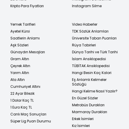
Kripto Para Fiyatları
Instagram Silme
Yemek Tarifleri
Video Haberler
Ayetel Kürsi
TDK Sözlük Anlamları
Saatlerin Anlamı
Üniversite Taban Puanları
Aşk Sözleri
Rüya Tabirleri
Günaydın Mesajları
Dünya Tarihi ve Türk Tarihi
Gram Altın
İslam Ansiklopedisi
Çeyrek Altın
TÜBİTAK Ansiklopedisi
Yarım Altın
Hangi Besin Kaç Kalori
Ata Altın
Eş Anlamlı Kelimeler
Sözlüğü
Cumhuriyet Altını
Hangi Kelime Nasıl Yazılır?
22 Ayar Bilezik
En Güzel Sözler
1 Dolar Kaç TL
Metrobüs Durakları
1 Euro Kaç TL
Marmaray Durakları
Canlı Maç Sonuçları
Erkek İsimleri
Süper Lig Puan Durumu
Kız İsimleri