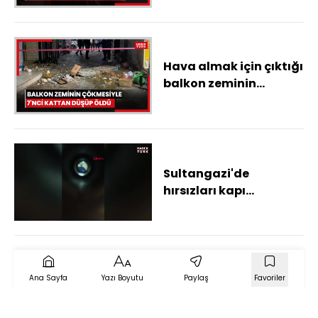
Hava almak için çıktığı
balkon zeminin
çökmesiyle 7'inci
kattan düşüp öldü
Sultangazi'de
hırsızları kapı
dürbününden cep
telefonu kamerasıyla
kaydetti
Ana Sayfa
Yazı Boyutu
Paylaş
Favoriler