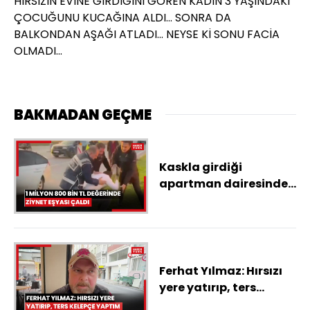
HIRSIZIN EVİNE GİRDİĞİNİ GÖREN KADIN 3 YAŞINDAKİ
ÇOCUĞUNU KUCAĞINA ALDI... SONRA DA
BALKONDAN AŞAĞI ATLADI... NEYSE Kİ SONU FACİA
OLMADI...
BAKMADAN GEÇME
Kaskla girdiği
apartman dairesinden
1 milyon 800 bin TL
değerinde ziynet
eşyası çaldı
Ferhat Yılmaz: Hırsızı
yere yatırıp, ters
kelepçe yaptım