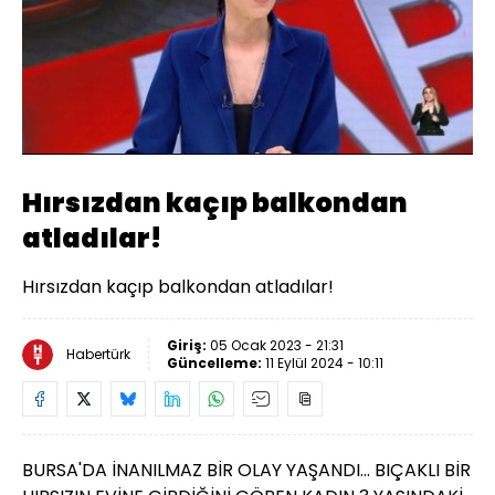
Yüklendi
:
40.56%
Sesi
Oynatma
Aç
Hızı
Hırsızdan kaçıp balkondan
atladılar!
Hırsızdan kaçıp balkondan atladılar!
Giriş:
05 Ocak 2023 - 21:31
Habertürk
Güncelleme:
11 Eylül 2024 - 10:11
BURSA'DA İNANILMAZ BİR OLAY YAŞANDI... BIÇAKLI BİR