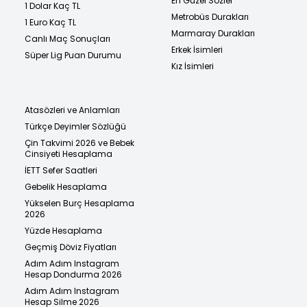
En Güzel Sözler
1 Dolar Kaç TL
Metrobüs Durakları
1 Euro Kaç TL
Marmaray Durakları
Canlı Maç Sonuçları
Erkek İsimleri
Süper Lig Puan Durumu
Kız İsimleri
Atasözleri ve Anlamları
Türkçe Deyimler Sözlüğü
Çin Takvimi 2026 ve Bebek
Cinsiyeti Hesaplama
İETT Sefer Saatleri
Gebelik Hesaplama
Yükselen Burç Hesaplama
2026
Yüzde Hesaplama
Geçmiş Döviz Fiyatları
Adım Adım Instagram
Hesap Dondurma 2026
Adım Adım Instagram
Hesap Silme 2026