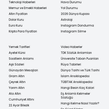
Teknoloji Haberleri
Hava Durumu
Memur ve Emekli Haberleri
Yol Durumu
Altın Fiyatları
2026 Dünya Kupası
Dolar Kuru
Astroloji
Euro Kuru
Instagram Dondurma
Kripto Para Fiyatları
Instagram Silme
Yemek Tarifleri
Video Haberler
Ayetel Kürsi
TDK Sözlük Anlamları
Saatlerin Anlamı
Üniversite Taban Puanları
Aşk Sözleri
Rüya Tabirleri
Günaydın Mesajları
Dünya Tarihi ve Türk Tarihi
Gram Altın
İslam Ansiklopedisi
Çeyrek Altın
TÜBİTAK Ansiklopedisi
Yarım Altın
Hangi Besin Kaç Kalori
Ata Altın
Eş Anlamlı Kelimeler
Sözlüğü
Cumhuriyet Altını
Hangi Kelime Nasıl Yazılır?
22 Ayar Bilezik