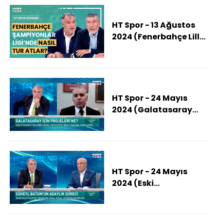
HT Spor - 13 Ağustos
2024 (Fenerbahçe Lille
karşısında kazanırsa,
kaybederse ne
olacak?)
HT Spor - 24 Mayıs
2024 (Galatasaray
için projeleri ne? Eray
Yazgan yanıtladı)
HT Spor - 24 Mayıs
2024 (Eski
Galatasaray Başkanı
Ünal Aysal HT Spor'da)