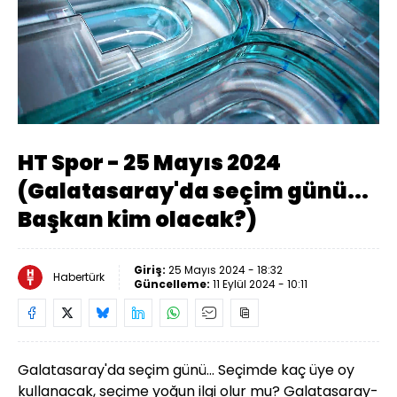
Yüklendi
:
3.36%
Sesi
Oynatma
Aç
Hızı
HT Spor - 25 Mayıs 2024
(Galatasaray'da seçim günü...
Başkan kim olacak?)
Giriş:
25 Mayıs 2024 - 18:32
Habertürk
Güncelleme:
11 Eylül 2024 - 10:11
Galatasaray'da seçim günü... Seçimde kaç üye oy
kullanacak, seçime yoğun ilgi olur mu? Galatasaray-