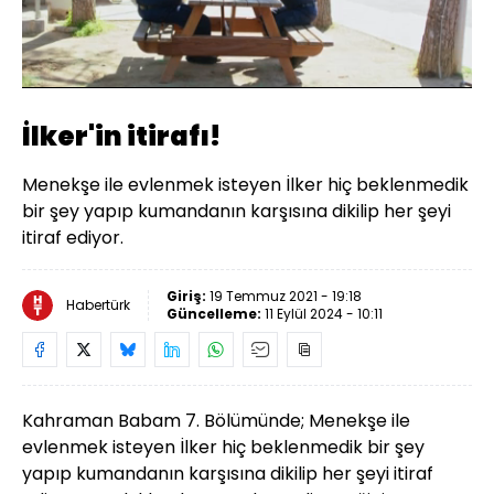
Yüklendi
:
13.53%
Sesi
Oynatma
Aç
Hızı
İlker'in itirafı!
Menekşe ile evlenmek isteyen İlker hiç beklenmedik
bir şey yapıp kumandanın karşısına dikilip her şeyi
itiraf ediyor.
Giriş:
19 Temmuz 2021 - 19:18
Habertürk
Güncelleme:
11 Eylül 2024 - 10:11
Kahraman Babam 7. Bölümünde; Menekşe ile
evlenmek isteyen İlker hiç beklenmedik bir şey
yapıp kumandanın karşısına dikilip her şeyi itiraf