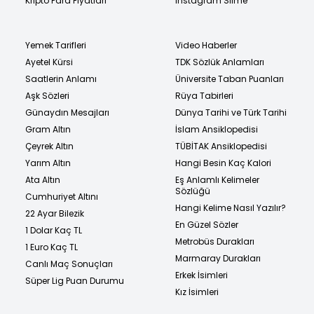
Kripto Para Fiyatları
Instagram Silme
Yemek Tarifleri
Video Haberler
Ayetel Kürsi
TDK Sözlük Anlamları
Saatlerin Anlamı
Üniversite Taban Puanları
Aşk Sözleri
Rüya Tabirleri
Günaydın Mesajları
Dünya Tarihi ve Türk Tarihi
Gram Altın
İslam Ansiklopedisi
Çeyrek Altın
TÜBİTAK Ansiklopedisi
Yarım Altın
Hangi Besin Kaç Kalori
Ata Altın
Eş Anlamlı Kelimeler
Sözlüğü
Cumhuriyet Altını
Hangi Kelime Nasıl Yazılır?
22 Ayar Bilezik
En Güzel Sözler
1 Dolar Kaç TL
Metrobüs Durakları
1 Euro Kaç TL
Marmaray Durakları
Canlı Maç Sonuçları
Erkek İsimleri
Süper Lig Puan Durumu
Kız İsimleri