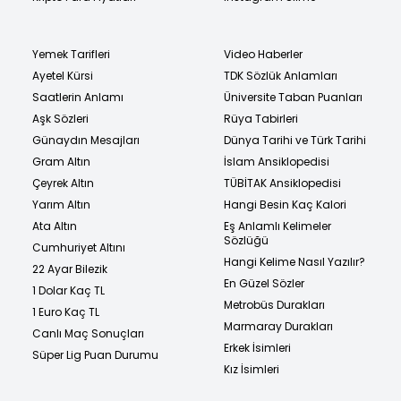
Yemek Tarifleri
Video Haberler
Ayetel Kürsi
TDK Sözlük Anlamları
Saatlerin Anlamı
Üniversite Taban Puanları
Aşk Sözleri
Rüya Tabirleri
Günaydın Mesajları
Dünya Tarihi ve Türk Tarihi
Gram Altın
İslam Ansiklopedisi
Çeyrek Altın
TÜBİTAK Ansiklopedisi
Yarım Altın
Hangi Besin Kaç Kalori
Ata Altın
Eş Anlamlı Kelimeler
Sözlüğü
Cumhuriyet Altını
Hangi Kelime Nasıl Yazılır?
22 Ayar Bilezik
En Güzel Sözler
1 Dolar Kaç TL
Metrobüs Durakları
1 Euro Kaç TL
Marmaray Durakları
Canlı Maç Sonuçları
Erkek İsimleri
Süper Lig Puan Durumu
Kız İsimleri