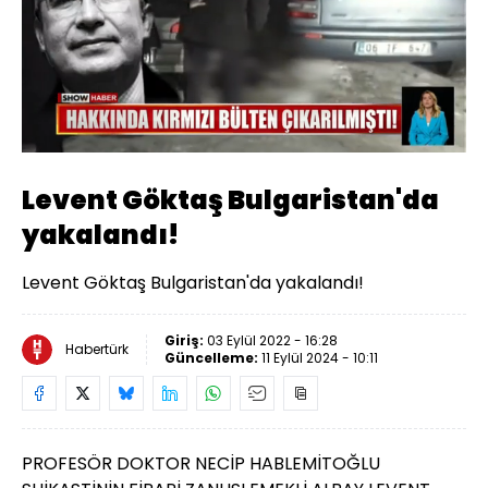
Yüklendi
:
27.34%
Sesi
Oynatma
Aç
Hızı
Levent Göktaş Bulgaristan'da
yakalandı!
Levent Göktaş Bulgaristan'da yakalandı!
Giriş:
03 Eylül 2022 - 16:28
Habertürk
Güncelleme:
11 Eylül 2024 - 10:11
PROFESÖR DOKTOR NECİP HABLEMİTOĞLU