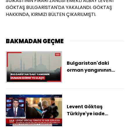
SUİKASTİNİN FİRARİ ZANLISI EMEKLİ ALBAY LEVENT
GÖKTAŞ BULGARİSTAN'DA YAKALANDI. GÖKTAŞ
HAKKINDA, KIRMIZI BÜLTEN ÇIKARILMIŞTI.
BAKMADAN GEÇME
Bulgaristan'daki
orman yangınının
koku ve dumanı 50
kilometre uzaklıktaki
Edirne'ye ulaştı
Levent Göktaş
Türkiye'ye iade
edilecek