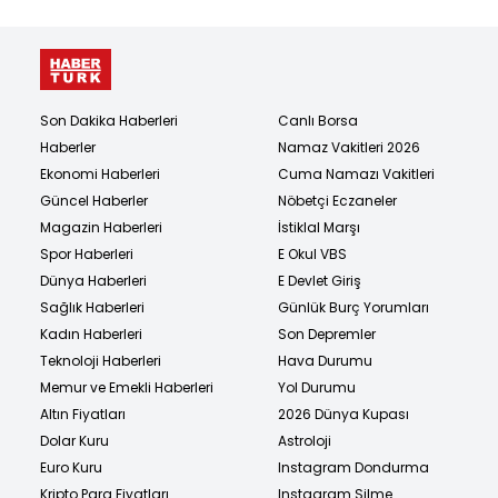
Son Dakika Haberleri
Canlı Borsa
Haberler
Namaz Vakitleri 2026
Ekonomi Haberleri
Cuma Namazı Vakitleri
Güncel Haberler
Nöbetçi Eczaneler
Magazin Haberleri
İstiklal Marşı
Spor Haberleri
E Okul VBS
Dünya Haberleri
E Devlet Giriş
Sağlık Haberleri
Günlük Burç Yorumları
Kadın Haberleri
Son Depremler
Teknoloji Haberleri
Hava Durumu
Memur ve Emekli Haberleri
Yol Durumu
Altın Fiyatları
2026 Dünya Kupası
Dolar Kuru
Astroloji
Euro Kuru
Instagram Dondurma
Kripto Para Fiyatları
Instagram Silme