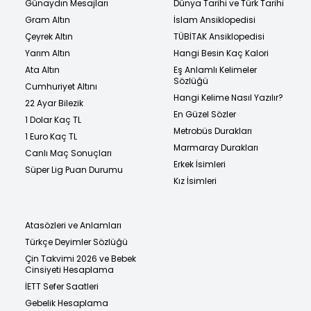
Günaydın Mesajları
Dünya Tarihi ve Türk Tarihi
Gram Altın
İslam Ansiklopedisi
Çeyrek Altın
TÜBİTAK Ansiklopedisi
Yarım Altın
Hangi Besin Kaç Kalori
Ata Altın
Eş Anlamlı Kelimeler
Sözlüğü
Cumhuriyet Altını
Hangi Kelime Nasıl Yazılır?
22 Ayar Bilezik
En Güzel Sözler
1 Dolar Kaç TL
Metrobüs Durakları
1 Euro Kaç TL
Marmaray Durakları
Canlı Maç Sonuçları
Erkek İsimleri
Süper Lig Puan Durumu
Kız İsimleri
Atasözleri ve Anlamları
Türkçe Deyimler Sözlüğü
Çin Takvimi 2026 ve Bebek
Cinsiyeti Hesaplama
İETT Sefer Saatleri
Gebelik Hesaplama