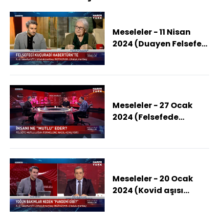
Meseleler - 11 Nisan
2024 (Duayen Felsefeci
Ünlü Akademisyen
İoanna Kuçuradi
Habertürk'te)
Meseleler - 27 Ocak
2024 (Felsefede
mutluluğun formülü
ne?)
Meseleler - 20 Ocak
2024 (Kovid aşısı
testleri yeterli miydi? )