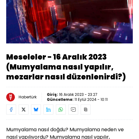
Yüklendi
:
1.35%
Sesi
Oynatma
Aç
Hızı
Meseleler - 16 Aralık 2023
(Mumyalama nasıl yapılır,
mezarlar nasıl düzenlenirdi?)
Giriş:
16 Aralık 2023 - 23:27
Habertürk
Güncelleme:
11 Eylül 2024 - 10:11
Mumyalama nasıl doğdu? Mumyalama neden ve
nasıl yapılıyordu? Mumyalama nasıl yapılır,