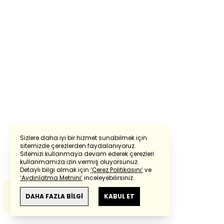
Sizlere daha iyi bir hizmet sunabilmek için
sitemizde çerezlerden faydalanıyoruz.
Sitemizi kullanmaya devam ederek çerezleri
Powered by
Translate
kullanmamıza izin vermiş oluyorsunuz.
Detaylı bilgi almak için
‘Çerez Politikasını’
ve
‘Aydınlatma Metnini’
inceleyebilirsiniz.
Bu çeviride
Google Translete
kullanılmıştır.
Anlam ve çeviri hatalarından
haberturk.com
DAHA FAZLA BİLGİ
KABUL ET
sorumlu değildir.