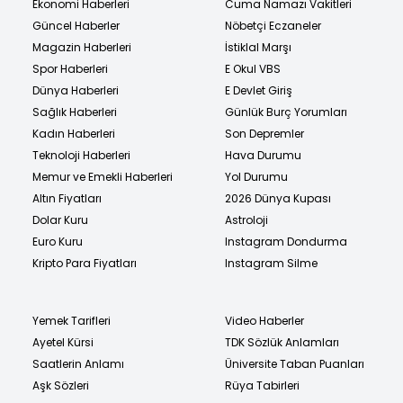
Ekonomi Haberleri
Cuma Namazı Vakitleri
Güncel Haberler
Nöbetçi Eczaneler
Magazin Haberleri
İstiklal Marşı
Spor Haberleri
E Okul VBS
Dünya Haberleri
E Devlet Giriş
Sağlık Haberleri
Günlük Burç Yorumları
Kadın Haberleri
Son Depremler
Teknoloji Haberleri
Hava Durumu
Memur ve Emekli Haberleri
Yol Durumu
Altın Fiyatları
2026 Dünya Kupası
Dolar Kuru
Astroloji
Euro Kuru
Instagram Dondurma
Kripto Para Fiyatları
Instagram Silme
Yemek Tarifleri
Video Haberler
Ayetel Kürsi
TDK Sözlük Anlamları
Saatlerin Anlamı
Üniversite Taban Puanları
Aşk Sözleri
Rüya Tabirleri