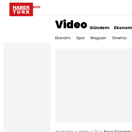
Canlı
Video
Gündem
Ekonom
Ekonomi
Spor
Magazin
Sinema
Anasayfa
Video
TV
Para Gündem -