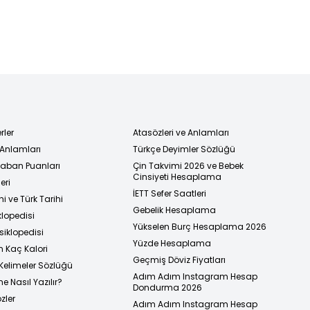
rler
Atasözleri ve Anlamları
 Anlamları
Türkçe Deyimler Sözlüğü
 Taban Puanları
Çin Takvimi 2026 ve Bebek
Cinsiyeti Hesaplama
eri
İETT Sefer Saatleri
i ve Türk Tarihi
Gebelik Hesaplama
klopedisi
Yükselen Burç Hesaplama 2026
siklopedisi
Yüzde Hesaplama
n Kaç Kalori
Geçmiş Döviz Fiyatları
Kelimeler Sözlüğü
Adım Adım Instagram Hesap
e Nasıl Yazılır?
Dondurma 2026
zler
Adım Adım Instagram Hesap