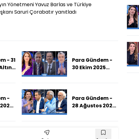
ın Yönetmeni Yavuz Barlas ve Türkiye
şkanı Saruri Çorabatır yanıtladı
m - 31
Para Gündem -
Altın
30 Ekim 2025
(Altında Düşüş
e
Sürecek Mi?)
?)
em -
Para Gündem -
 2025
28 Ağustos 2025
(İmamoğlu Neyle
ngi
Suçlanıyor?)
Süreç