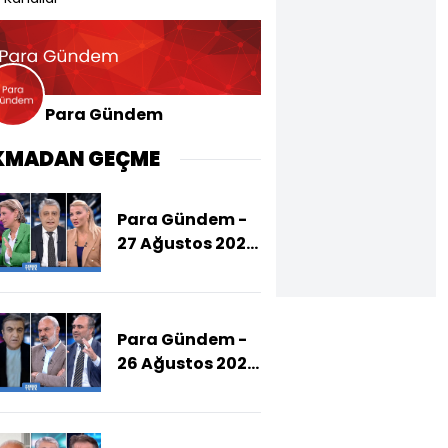
Para Gündem
KMADAN GEÇME
Para Gündem -
27 Ağustos 2025
(CHP Neden
Soruşturmalara
"Siyasi" Diyor?)
Para Gündem -
26 Ağustos 2025
(PKK Silah
Bırakma
Sürecini Ne