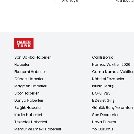
Ana Sayfa
Yazı Boyutu
Düzenleme
Getirir?)
Son Dakika Haberleri
Canlı Borsa
Haberler
Namaz Vakitleri 2026
Ekonomi Haberleri
Cuma Namazı Vakitler
Güncel Haberler
Nöbetçi Eczaneler
Magazin Haberleri
İstiklal Marşı
Spor Haberleri
E Okul VBS
Dünya Haberleri
E Devlet Giriş
Sağlık Haberleri
Günlük Burç Yorumları
Kadın Haberleri
Son Depremler
Teknoloji Haberleri
Hava Durumu
Memur ve Emekli Haberleri
Yol Durumu