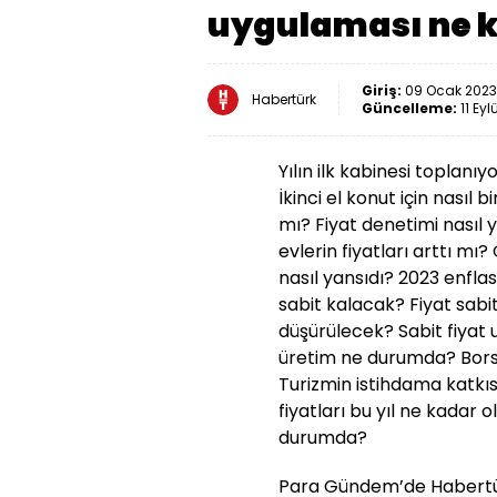
uygulaması ne k
Giriş:
09 Ocak 2023 
Habertürk
Güncelleme:
11 Eyl
Yılın ilk kabinesi toplanı
İkinci el konut için nasıl 
mı? Fiyat denetimi nasıl
evlerin fiyatları arttı mı
nasıl yansıdı? 2023 enfla
sabit kalacak? Fiyat sab
düşürülecek? Sabit fiyat
üretim ne durumda? Borsa
Turizmin istihdama katkıs
fiyatları bu yıl ne kadar
durumda?
Para Gündem’de Habertür