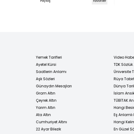
Paylaş
Favoriler
Yemek Tarifleri
Video Habe
Ayetel Kürsi
TDK Sözlük
i
Saatlerin Anlamı
Üniversite
Aşk Sözleri
Rüya Tabirl
Günaydın Mesajları
Dünya Tarih
Gram Altın
İslam Ansi
Çeyrek Altın
TÜBİTAK An
Yarım Altın
Hangi Besi
Ata Altın
Eş Anlamlı 
Cumhuriyet Altını
Hangi Kelim
22 Ayar Bilezik
En Güzel Sö