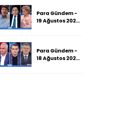
Alacak?)
Para Gündem -
19 Ağustos 2025
(Memurlar Ne
Kadar Zam
Alacak?)
Para Gündem -
18 Ağustos 2025
(Partiler Arası
Geçişler Devam
Eder Mi?)