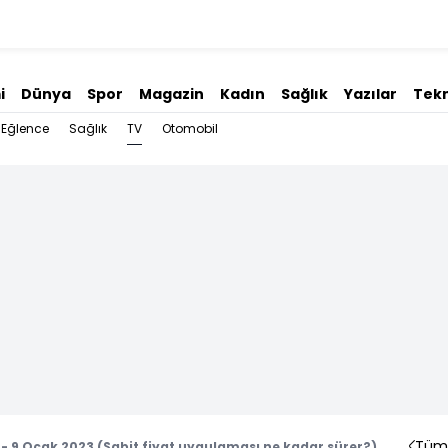
i
Dünya
Spor
Magazin
Kadın
Sağlık
Yazılar
Tekn
TV
Eğlence
Sağlık
Otomobil
Tüm 
 9 Ocak 2023 (Sabit fiyat uygulaması ne kadar sürer?)