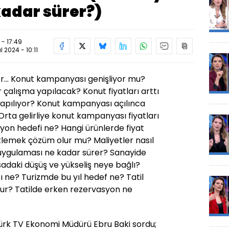
adar sürer?)
- 17:49
ül 2024 - 10:11
yor... Konut kampanyası genişliyor mu?
bir çalışma yapılacak? Konut fiyatları arttı
 yapılıyor? Konut kampanyası açılınca
? Orta gelirliye konut kampanyası fiyatları
syon hedefi ne? Hangi ürünlerde fiyat
itlemek çözüm olur mu? Maliyetler nasıl
 uygulaması ne kadar sürer? Sanayide
daki düşüş ve yükseliş neye bağlı?
ı ne? Turizmde bu yıl hedef ne? Tatil
 olur? Tatilde erken rezervasyon ne
k TV Ekonomi Müdürü Ebru Baki sordu;