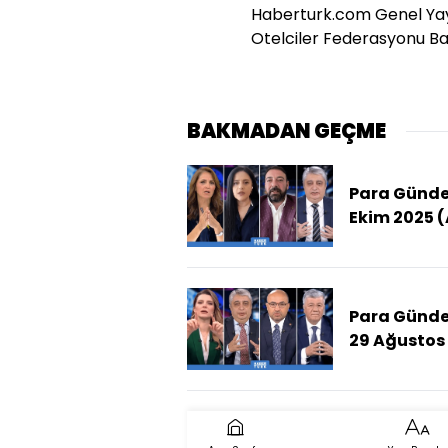
Haberturk.com Genel Yay
Otelciler Federasyonu Ba
BAKMADAN GEÇME
Para Günde
Ekim 2025 (
Fiyatları Yıl
Sonunda N
Kadar Olur
Para Günd
29 Ağustos
(Terörsüz
Türkiye Ha
Aşamada, 
Nasıl Bir