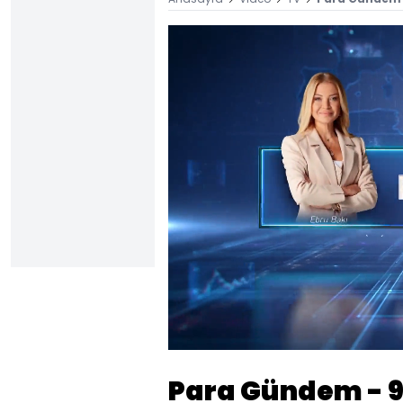
Yüklendi
:
0.81%
Sesi
Aç
Para Gündem - 9 