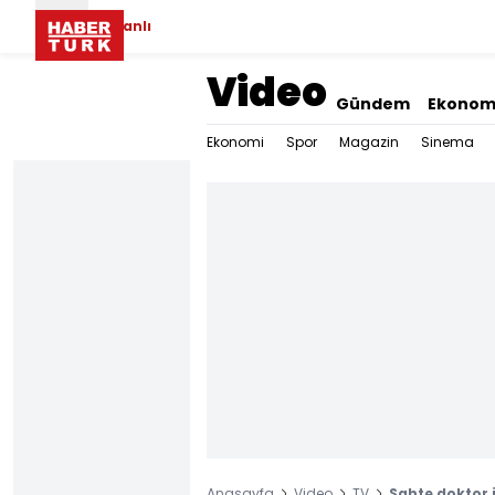
Canlı
Video
Gündem
Ekonom
Ekonomi
Spor
Magazin
Sinema
Anasayfa
Video
TV
Sahte doktor i