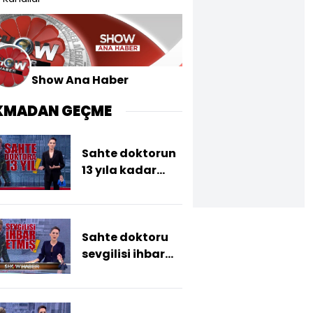
Show Ana Haber
KMADAN GEÇME
Sahte doktorun
13 yıla kadar
hapsi isteniyor
Sahte doktoru
sevgilisi ihbar
etmiş