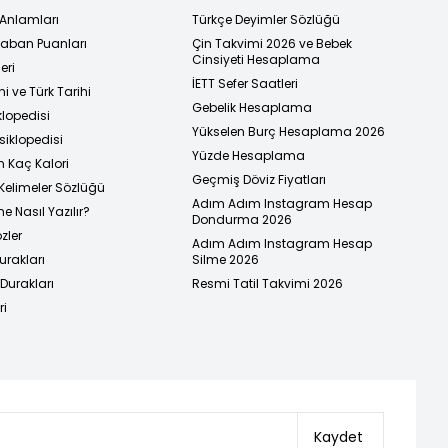
 Anlamları
Türkçe Deyimler Sözlüğü
 Taban Puanları
Çin Takvimi 2026 ve Bebek
Cinsiyeti Hesaplama
eri
İETT Sefer Saatleri
i ve Türk Tarihi
Gebelik Hesaplama
klopedisi
Yükselen Burç Hesaplama 2026
siklopedisi
Yüzde Hesaplama
n Kaç Kalori
Geçmiş Döviz Fiyatları
Kelimeler Sözlüğü
Adım Adım Instagram Hesap
e Nasıl Yazılır?
Dondurma 2026
zler
Adım Adım Instagram Hesap
urakları
Silme 2026
urakları
Resmi Tatil Takvimi 2026
ri
Kaydet