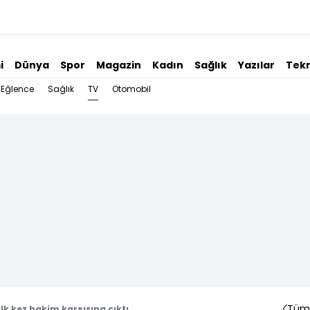
i
Dünya
Spor
Magazin
Kadın
Sağlık
Yazılar
Tekn
TV
Eğlence
Sağlık
Otomobil
Tüm 
lk kez hakim karşısına çıktı