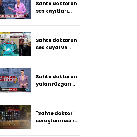
Sahte doktorun
ses kayıtları
ortaya çıktı!
Sahte doktorun
ses kaydı ve
yazışmaları
ortaya çıktı
Sahte doktorun
yalan rüzgarı...
"Sahte doktor"
soruşturmasında
tutuklu zanlının
cep telefonu