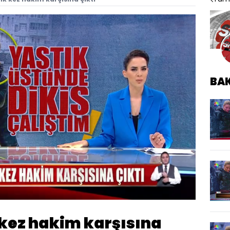
BA
Oynatma
Hızı
 kez hakim karşısına