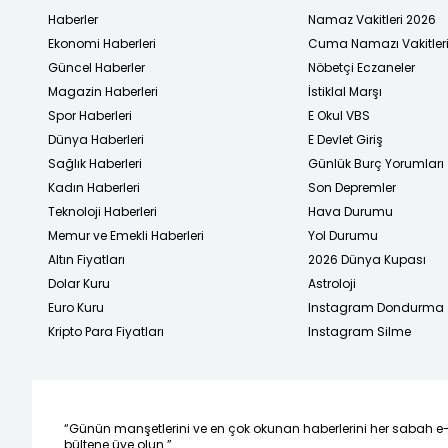
Haberler
Namaz Vakitleri 2026
Ekonomi Haberleri
Cuma Namazı Vakitler
Güncel Haberler
Nöbetçi Eczaneler
Magazin Haberleri
İstiklal Marşı
Spor Haberleri
E Okul VBS
Dünya Haberleri
E Devlet Giriş
Sağlık Haberleri
Günlük Burç Yorumları
Kadın Haberleri
Son Depremler
Teknoloji Haberleri
Hava Durumu
Memur ve Emekli Haberleri
Yol Durumu
Altın Fiyatları
2026 Dünya Kupası
Dolar Kuru
Astroloji
Euro Kuru
Instagram Dondurma
Kripto Para Fiyatları
Instagram Silme
“Günün manşetlerini ve en çok okunan haberlerini her sabah e
bültene üye olun.”