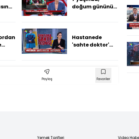
ısına
doğum gününü
ilk kez kutladı
ordan
Hastanede
e
'sahte doktor'
tartışması
Paylaş
Favoriler
Yemek Tarifleri
Video Habe