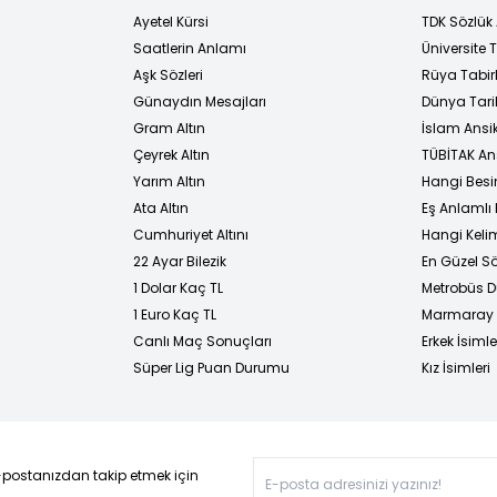
Ayetel Kürsi
TDK Sözlük
i
Saatlerin Anlamı
Üniversite
Aşk Sözleri
Rüya Tabirl
Günaydın Mesajları
Dünya Tarih
Gram Altın
İslam Ansi
Çeyrek Altın
TÜBİTAK An
Yarım Altın
Hangi Besi
Ata Altın
Eş Anlamlı 
Cumhuriyet Altını
Hangi Kelim
22 Ayar Bilezik
En Güzel Sö
1 Dolar Kaç TL
Metrobüs D
1 Euro Kaç TL
Marmaray D
Canlı Maç Sonuçları
Erkek İsimle
Süper Lig Puan Durumu
Kız İsimleri
-postanızdan takip etmek için