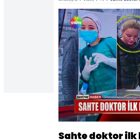
Yüklendi
:
46.13%
Sesi
Aç
Sahte doktor ilk