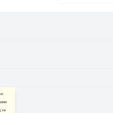
çin
zleri
’
ve