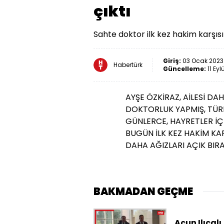
çıktı
Sahte doktor ilk kez hakim karşısın
Giriş:
03 Ocak 2023 
Habertürk
Güncelleme:
11 Eyl
AYŞE ÖZKİRAZ, AİLESİ DA
DOKTORLUK YAPMIŞ, TÜRK
GÜNLERCE, HAYRETLER İÇ
BUGÜN İLK KEZ HAKİM KAR
DAHA AĞIZLARI AÇIK BIRA
BAKMADAN GEÇME
Acun Ilıcalı