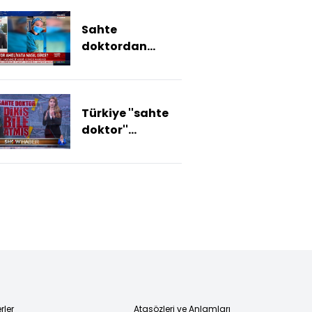
incelemesi
Sahte
sürüyor
doktordan
sahte doktor
ihbarı!
Türkiye ''sahte
doktor''
skandalını
konuşuyor
rler
Atasözleri ve Anlamları