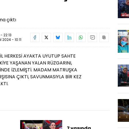
a çıktı
- 22:13
ül 2024 - 10:11
HİL HERKESİ AYAKTA UYUTUP SAHTE
İYE YAŞANAN YALAN RÜZGARINI,
İNDE İZLEMİŞTİ. MADAM MATRUŞKA
ŞISINA ÇIKTI, SAVUNMASIYLA BİR KEZ
KTI.
7 yaşında,