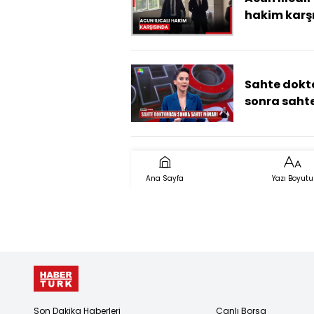
hakim karş
çıktı
Sahte dokt
sonra saht
mimar!
Ana Sayfa
Yazı Boyutu
Son Dakika Haberleri
Canlı Borsa