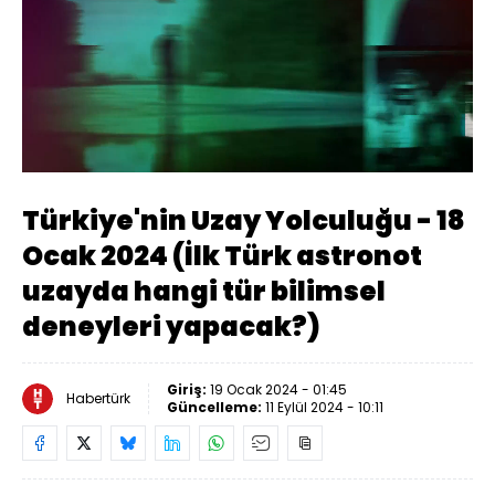
Yüklendi
:
0.39%
Sesi
Oynatma
Aç
Hızı
Türkiye'nin Uzay Yolculuğu - 18
Ocak 2024 (İlk Türk astronot
uzayda hangi tür bilimsel
deneyleri yapacak?)
Giriş:
19 Ocak 2024 - 01:45
Habertürk
Güncelleme:
11 Eylül 2024 - 10:11