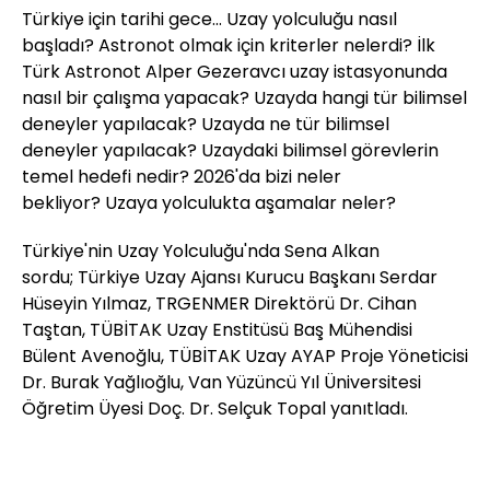
Türkiye için tarihi gece... Uzay yolculuğu nasıl
başladı? Astronot olmak için kriterler nelerdi?
İlk
Türk Astronot Alper Gezeravcı uzay istasyonunda
nasıl bir çalışma yapacak? Uzayda hangi tür bilimsel
deneyler yapılacak?
Uzayda ne tür bilimsel
deneyler yapılacak? Uzaydaki bilimsel görevlerin
temel hedefi nedir?
2026'da bizi neler
bekliyor?
Uzaya yolculukta aşamalar neler?
Türkiye'nin Uzay Yolculuğu'nda Sena Alkan
sordu;
Türkiye Uzay Ajansı Kurucu Başkanı
Serdar
Hüseyin Yılmaz,
TRGENMER Direktörü Dr.
Cihan
Taştan,
TÜBİTAK Uzay Enstitüsü Baş Mühendisi
Bülent Avenoğlu,
TÜBİTAK Uzay AYAP Proje Yöneticisi
Dr. Burak Yağlıoğlu,
Van Yüzüncü Yıl Üniversitesi
Öğretim Üyesi Doç. Dr. Selçuk Topal yanıtladı.