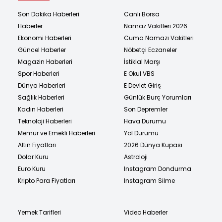
Son Dakika Haberleri
Canlı Borsa
Haberler
Namaz Vakitleri 2026
Ekonomi Haberleri
Cuma Namazı Vakitleri
Güncel Haberler
Nöbetçi Eczaneler
Magazin Haberleri
İstiklal Marşı
Spor Haberleri
E Okul VBS
Dünya Haberleri
E Devlet Giriş
Sağlık Haberleri
Günlük Burç Yorumları
Kadın Haberleri
Son Depremler
Teknoloji Haberleri
Hava Durumu
Memur ve Emekli Haberleri
Yol Durumu
Altın Fiyatları
2026 Dünya Kupası
Dolar Kuru
Astroloji
Euro Kuru
Instagram Dondurma
Kripto Para Fiyatları
Instagram Silme
Yemek Tarifleri
Video Haberler