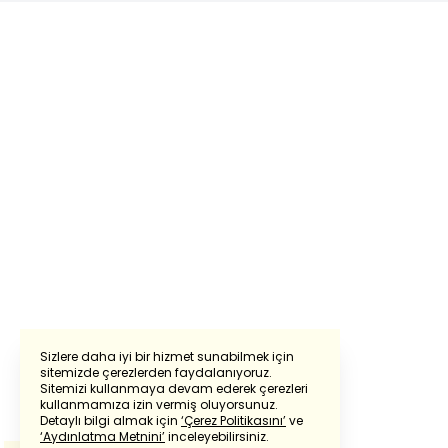
Sizlere daha iyi bir hizmet sunabilmek için
sitemizde çerezlerden faydalanıyoruz.
Sitemizi kullanmaya devam ederek çerezleri
Powered by
Translate
kullanmamıza izin vermiş oluyorsunuz.
Detaylı bilgi almak için
‘Çerez Politikasını’
ve
‘Aydınlatma Metnini’
inceleyebilirsiniz.