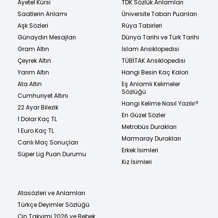
Ayetel Kürsi
TDK Sözlük Anlamları
Saatlerin Anlamı
Üniversite Taban Puanları
Aşk Sözleri
Rüya Tabirleri
Günaydın Mesajları
Dünya Tarihi ve Türk Tarihi
Gram Altın
İslam Ansiklopedisi
Çeyrek Altın
TÜBİTAK Ansiklopedisi
Yarım Altın
Hangi Besin Kaç Kalori
Ata Altın
Eş Anlamlı Kelimeler
Sözlüğü
Cumhuriyet Altını
Hangi Kelime Nasıl Yazılır?
22 Ayar Bilezik
En Güzel Sözler
1 Dolar Kaç TL
Metrobüs Durakları
1 Euro Kaç TL
Marmaray Durakları
Canlı Maç Sonuçları
Erkek İsimleri
Süper Lig Puan Durumu
Kız İsimleri
Atasözleri ve Anlamları
Türkçe Deyimler Sözlüğü
Çin Takvimi 2026 ve Bebek