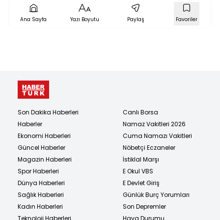
Ana Sayfa
Yazı Boyutu
Paylaş
Favoriler
Son Dakika Haberleri
Canlı Borsa
Haberler
Namaz Vakitleri 2026
Ekonomi Haberleri
Cuma Namazı Vakitleri
Güncel Haberler
Nöbetçi Eczaneler
Magazin Haberleri
İstiklal Marşı
Spor Haberleri
E Okul VBS
Dünya Haberleri
E Devlet Giriş
Sağlık Haberleri
Günlük Burç Yorumları
Kadın Haberleri
Son Depremler
Teknoloji Haberleri
Hava Durumu