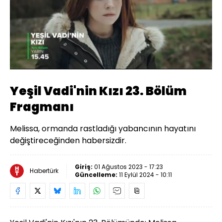
Yüklendi
:
100.00%
Sesi
Oynatma
Aç
Hızı
Yeşil Vadi'nin Kızı 23. Bölüm
Fragmanı
Melissa, ormanda rastladığı yabancının hayatını
değiştireceğinden habersizdir.
Giriş:
01 Ağustos 2023 - 17:23
Habertürk
Güncelleme:
11 Eylül 2024 - 10:11