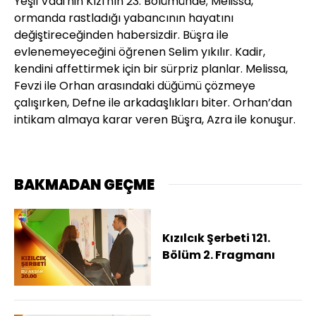
Yeşil Vadi'nin Kızı'nın 23. Bölümünde; Melissa,
ormanda rastladığı yabancının hayatını
değiştireceğinden habersizdir. Büşra ile
evlenemeyeceğini öğrenen Selim yıkılır. Kadir,
kendini affettirmek için bir sürpriz planlar. Melissa,
Fevzi ile Orhan arasındaki düğümü çözmeye
çalışırken, Defne ile arkadaşlıkları biter. Orhan’dan
intikam almaya karar veren Büşra, Azra ile konuşur.
BAKMADAN GEÇME
Kızılcık Şerbeti 121.
Bölüm 2. Fragmanı