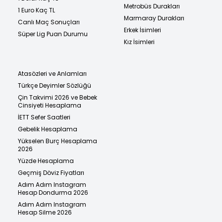
Metrobüs Durakları
1 Euro Kaç TL
Marmaray Durakları
Canlı Maç Sonuçları
Erkek İsimleri
Süper Lig Puan Durumu
Kız İsimleri
Atasözleri ve Anlamları
Türkçe Deyimler Sözlüğü
Çin Takvimi 2026 ve Bebek
Cinsiyeti Hesaplama
İETT Sefer Saatleri
Gebelik Hesaplama
Yükselen Burç Hesaplama
2026
Yüzde Hesaplama
Geçmiş Döviz Fiyatları
Adım Adım Instagram
Hesap Dondurma 2026
Adım Adım Instagram
Hesap Silme 2026