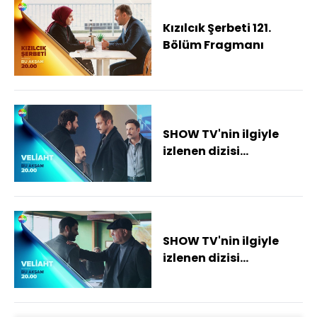
Kızılcık Şerbeti 121.
Bölüm Fragmanı
SHOW TV'nin ilgiyle
izlenen dizisi
'Veliaht'ın yeni
tanıtımı
SHOW TV'nin ilgiyle
izlenen dizisi
'Veliaht'ın yeni
tanıtımı