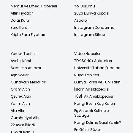
Memur ve Emekli Haberleri
Yol Durumu
Altın Fiyatları
2026 Dünya Kupası
Dolar Kuru
Astroloji
Euro Kuru
Instagram Dondurma
Kripto Para Fiyatları
Instagram Silme
Yemek Tarifleri
Video Haberler
Ayetel Kürsi
TDK Sözlük Anlamları
Saatlerin Anlamı
Üniversite Taban Puanları
Aşk Sözleri
Rüya Tabirleri
Günaydın Mesajları
Dünya Tarihi ve Türk Tarihi
Gram Altın
İslam Ansiklopedisi
Çeyrek Altın
TÜBİTAK Ansiklopedisi
Yarım Altın
Hangi Besin Kaç Kalori
Ata Altın
Eş Anlamlı Kelimeler
Sözlüğü
Cumhuriyet Altını
Hangi Kelime Nasıl Yazılır?
22 Ayar Bilezik
En Güzel Sözler
1 Dolar Kaç TL