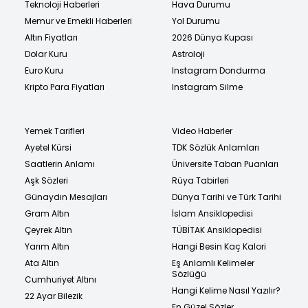
Teknoloji Haberleri
Hava Durumu
Memur ve Emekli Haberleri
Yol Durumu
Altın Fiyatları
2026 Dünya Kupası
Dolar Kuru
Astroloji
Euro Kuru
Instagram Dondurma
Kripto Para Fiyatları
Instagram Silme
Yemek Tarifleri
Video Haberler
Ayetel Kürsi
TDK Sözlük Anlamları
Saatlerin Anlamı
Üniversite Taban Puanları
Aşk Sözleri
Rüya Tabirleri
Günaydın Mesajları
Dünya Tarihi ve Türk Tarihi
Gram Altın
İslam Ansiklopedisi
Çeyrek Altın
TÜBİTAK Ansiklopedisi
Yarım Altın
Hangi Besin Kaç Kalori
Ata Altın
Eş Anlamlı Kelimeler
Sözlüğü
Cumhuriyet Altını
Hangi Kelime Nasıl Yazılır?
22 Ayar Bilezik
En Güzel Sözler