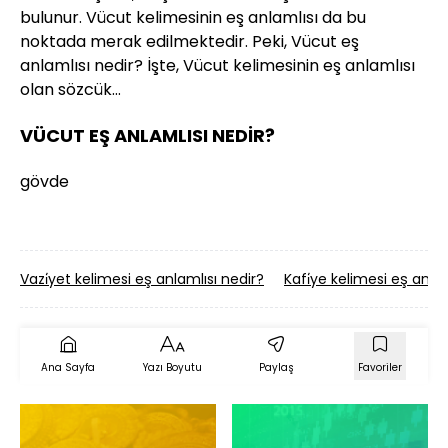
bulunur. Vücut kelimesinin eş anlamlısı da bu
noktada merak edilmektedir. Peki, Vücut eş
anlamlısı nedir? İşte, Vücut kelimesinin eş anlamlısı
olan sözcük…
VÜCUT EŞ ANLAMLISI NEDİR?
gövde
Vazi̇yet kelimesi eş anlamlısı nedir?
Kafi̇ye kelimesi eş anlam
Ana Sayfa
Yazı Boyutu
Paylaş
Favoriler