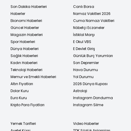
Son Dakika Haberleri
Canlı Borsa
Haberler
Namaz Vakitleri 2026
Ekonomi Haberleri
Cuma Namazı Vakitleri
Güncel Haberler
Nöbetçi Eczaneler
Magazin Haberleri
İstiklal Marşı
Spor Haberleri
E Okul VBS
Dünya Haberleri
E Devlet Giriş
Sağlık Haberleri
Günlük Burç Yorumları
Kadın Haberleri
Son Depremler
Teknoloji Haberleri
Hava Durumu
Memur ve Emekli Haberleri
Yol Durumu
Altın Fiyatları
2026 Dünya Kupası
Dolar Kuru
Astroloji
Euro Kuru
Instagram Dondurma
Kripto Para Fiyatları
Instagram Silme
Yemek Tarifleri
Video Haberler
Ayetel Kürsi
TDK Sözlük Anlamları