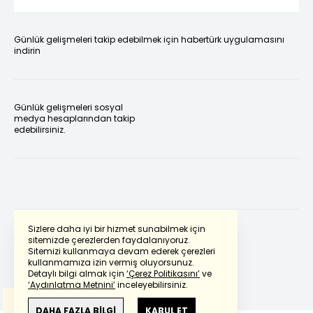
Günlük gelişmeleri takip edebilmek için habertürk uygulamasını
indirin
Günlük gelişmeleri sosyal
medya hesaplarından takip
edebilirsiniz.
Sizlere daha iyi bir hizmet sunabilmek için
sitemizde çerezlerden faydalanıyoruz.
Sitemizi kullanmaya devam ederek çerezleri
Powered by
Translate
kullanmamıza izin vermiş oluyorsunuz.
Detaylı bilgi almak için
‘Çerez Politikasını’
ve
‘Aydınlatma Metnini’
inceleyebilirsiniz.
Bu çeviride
Google Translete
kullanılmıştır.
Anlam ve çeviri hatalarından
haberturk.com
DAHA FAZLA BİLGİ
KABUL ET