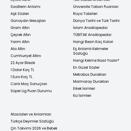
Saatlerin Anlamı
Üniversite Taban Puanları
Aşk Sözleri
Rüya Tabirleri
Günaydın Mesajları
Dünya Tarihi ve Türk Tarihi
Gram Altın
İslam Ansiklopedisi
Çeyrek Altın
TÜBİTAK Ansiklopedisi
Yarım Altın
Hangi Besin Kaç Kalori
Ata Altın
Eş Anlamlı Kelimeler
Sözlüğü
Cumhuriyet Altını
Hangi Kelime Nasıl Yazılır?
22 Ayar Bilezik
En Güzel Sözler
1 Dolar Kaç TL
Metrobüs Durakları
1 Euro Kaç TL
Marmaray Durakları
Canlı Maç Sonuçları
Erkek İsimleri
Süper Lig Puan Durumu
Kız İsimleri
Atasözleri ve Anlamları
Türkçe Deyimler Sözlüğü
Çin Takvimi 2026 ve Bebek