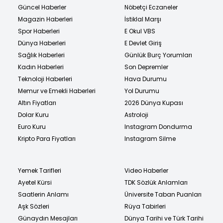
Güncel Haberler
Nöbetçi Eczaneler
Magazin Haberleri
İstiklal Marşı
Spor Haberleri
E Okul VBS
Dünya Haberleri
E Devlet Giriş
Sağlık Haberleri
Günlük Burç Yorumları
Kadın Haberleri
Son Depremler
Teknoloji Haberleri
Hava Durumu
Memur ve Emekli Haberleri
Yol Durumu
Altın Fiyatları
2026 Dünya Kupası
Dolar Kuru
Astroloji
Euro Kuru
Instagram Dondurma
Kripto Para Fiyatları
Instagram Silme
Yemek Tarifleri
Video Haberler
Ayetel Kürsi
TDK Sözlük Anlamları
Saatlerin Anlamı
Üniversite Taban Puanları
Aşk Sözleri
Rüya Tabirleri
Günaydın Mesajları
Dünya Tarihi ve Türk Tarihi