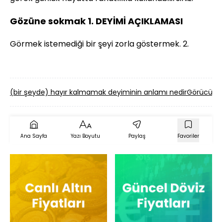
Gözüne sokmak 1. DEYİMİ AÇIKLAMASI
Görmek istemediği bir şeyi zorla göstermek. 2.
(bir şeyde) hayır kalmamak deyiminin anlamı nedir
Görücülüğ
Ana Sayfa
Yazı Boyutu
Paylaş
Favoriler