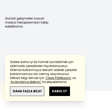
Günlük gelişmeleri sosyal
medya hesaplarından takip
edebilirsiniz.
Sizlere daha iyi bir hizmet sunabilmek için
sitemizde çerezlerden faydalanıyoruz.
Sitemizi kullanmaya devam ederek çerezleri
Powered by
Translate
kullanmamıza izin vermiş oluyorsunuz.
Detaylı bilgi almak için
‘Çerez Politikasını’
ve
‘Aydınlatma Metnini’
inceleyebilirsiniz.
Bu çeviride
Google Translete
kullanılmıştır.
Anlam ve çeviri hatalarından
haberturk.com
DAHA FAZLA BİLGİ
KABUL ET
sorumlu değildir.