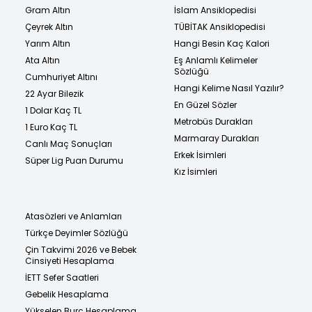
Gram Altın
İslam Ansiklopedisi
Çeyrek Altın
TÜBİTAK Ansiklopedisi
Yarım Altın
Hangi Besin Kaç Kalori
Ata Altın
Eş Anlamlı Kelimeler
Sözlüğü
Cumhuriyet Altını
Hangi Kelime Nasıl Yazılır?
22 Ayar Bilezik
En Güzel Sözler
1 Dolar Kaç TL
Metrobüs Durakları
1 Euro Kaç TL
Marmaray Durakları
Canlı Maç Sonuçları
Erkek İsimleri
Süper Lig Puan Durumu
Kız İsimleri
Atasözleri ve Anlamları
Türkçe Deyimler Sözlüğü
Çin Takvimi 2026 ve Bebek
Cinsiyeti Hesaplama
İETT Sefer Saatleri
Gebelik Hesaplama
Yükselen Burç Hesaplama