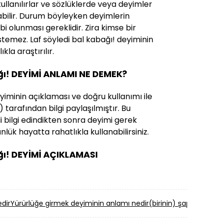
 kullanılırlar ve sözlüklerde veya deyimler
abilir. Durum böyleyken deyimlerin
ahibi olunması gereklidir. Zira kimse bir
stemez. Laf söyledi bal kabağı! deyiminin
kla araştırılır.
ğı! DEYİMİ ANLAMI NE DEMEK?
yiminin açıklaması ve doğru kullanımı ile
) tarafından bilgi paylaşılmıştır. Bu
ili bilgi edindikten sonra deyimi gerek
lük hayatta rahatlıkla kullanabilirsiniz.
ğı! DEYİMİ AÇIKLAMASI
dir
Yürürlüğe girmek deyiminin anlamı nedir
(birinin) şapkasını 