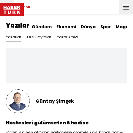
Canlı
Yazılar
Gündem
Ekonomi
Dünya
Spor
Magazi
Yazarlar
Özel Sayfalar
Yazar Arşivi
Güntay Şimşek
Hostesleri gülümseten 6 hadise
Kabin ekipleri aldıkları eğitimlerle moralleri ne kadar bozuk