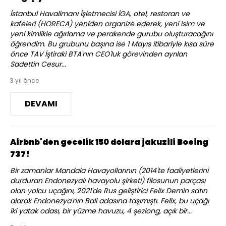
İstanbul Havalimanı İşletmecisi İGA, otel, restoran ve
kafeleri (HORECA) yeniden organize ederek, yeni isim ve
yeni kimlikle ağırlama ve perakende gurubu oluşturacağını
öğrendim. Bu grubunu başına ise 1 Mayıs itibariyle kısa süre
önce TAV İştiraki BTA'nın CEO'luk görevinden ayrılan
Sadettin Cesur...
3 yıl önce
DEVAMI
Airbnb'den gecelik 150 dolara jakuzili Boeing
737!
Bir zamanlar Mandala Havayollarının (2014'te faaliyetlerini
durduran Endonezyalı havayolu şirketi) filosunun parçası
olan yolcu uçağını, 2021'de Rus geliştirici Felix Demin satın
alarak Endonezya'nın Bali adasına taşımıştı. Felix, bu uçağı
iki yatak odası, bir yüzme havuzu, 4 şezlong, açık bir...