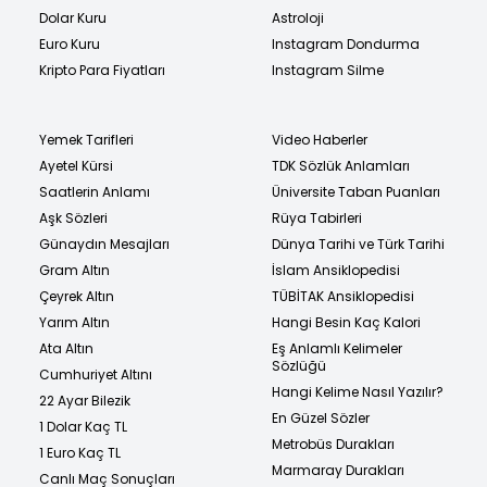
Dolar Kuru
Astroloji
Euro Kuru
Instagram Dondurma
Kripto Para Fiyatları
Instagram Silme
Yemek Tarifleri
Video Haberler
Ayetel Kürsi
TDK Sözlük Anlamları
Saatlerin Anlamı
Üniversite Taban Puanları
Aşk Sözleri
Rüya Tabirleri
Günaydın Mesajları
Dünya Tarihi ve Türk Tarihi
Gram Altın
İslam Ansiklopedisi
Çeyrek Altın
TÜBİTAK Ansiklopedisi
Yarım Altın
Hangi Besin Kaç Kalori
Ata Altın
Eş Anlamlı Kelimeler
Sözlüğü
Cumhuriyet Altını
Hangi Kelime Nasıl Yazılır?
22 Ayar Bilezik
En Güzel Sözler
1 Dolar Kaç TL
Metrobüs Durakları
1 Euro Kaç TL
Marmaray Durakları
Canlı Maç Sonuçları