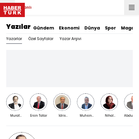
Canlı
Yazılar
Gündem
Ekonomi
Dünya
Spor
Magazi
Yazarlar
Özel Sayfalar
Yazar Arşivi
Murat
Ersin Tatar
İdris
Muhsin
Nihal
Abdurra
Bardakçı
Kardaş
Kızılkaya
Bengisu
Yıldırım
Karaca