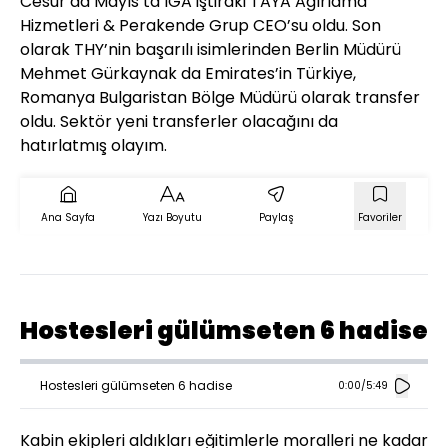
Cesur da Mayıs’ta İGA iştiraki TAYA Ağırlama
Hizmetleri & Perakende Grup CEO’su oldu. Son
olarak THY’nin başarılı isimlerinden Berlin Müdürü
Mehmet Gürkaynak da Emirates’in Türkiye,
Romanya Bulgaristan Bölge Müdürü olarak transfer
oldu. Sektör yeni transferler olacağını da
hatırlatmış olayım.
Ana Sayfa
Yazı Boyutu
Paylaş
Favoriler
Hostesleri gülümseten 6 hadise
Hostesleri gülümseten 6 hadise
0:00
/
5:49
Kabin ekipleri aldıkları eğitimlerle moralleri ne kadar