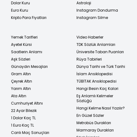
Dolar Kuru
Astroloji
Euro Kuru
Instagram Dondurma
Kripto Para Fiyatları
Instagram Silme
Yemek Tarifleri
Video Haberler
Ayetel Kürsi
TDK Sözlük Anlamları
Saatlerin Anlamı
Üniversite Taban Puanları
Aşk Sözleri
Rüya Tabirleri
Günaydın Mesajları
Dünya Tarihi ve Türk Tarihi
Gram Altın
İslam Ansiklopedisi
Çeyrek Altın
TÜBİTAK Ansiklopedisi
Yarım Altın
Hangi Besin Kaç Kalori
Ata Altın
Eş Anlamlı Kelimeler
Sözlüğü
Cumhuriyet Altını
Hangi Kelime Nasıl Yazılır?
22 Ayar Bilezik
En Güzel Sözler
1 Dolar Kaç TL
Metrobüs Durakları
1 Euro Kaç TL
Marmaray Durakları
Canlı Maç Sonuçları