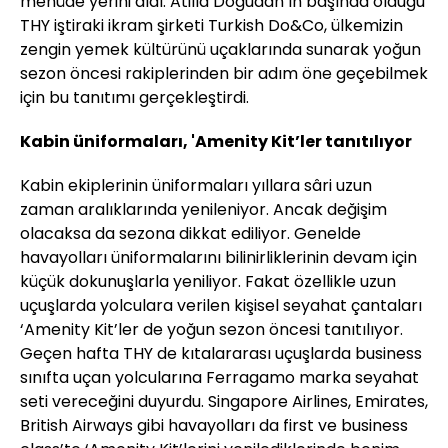
menüde yerini aldı. Atilla Doğudan’ın başında olduğu
THY iştiraki ikram şirketi Turkish Do&Co, ülkemizin
zengin yemek kültürünü uçaklarında sunarak yoğun
sezon öncesi rakiplerinden bir adım öne geçebilmek
için bu tanıtımı gerçekleştirdi.
Kabin üniformaları, 'Amenity Kit’ler tanıtılıyor
Kabin ekiplerinin üniformaları yıllara sâri uzun
zaman aralıklarında yenileniyor. Ancak değişim
olacaksa da sezona dikkat ediliyor. Genelde
havayolları üniformalarını bilinirliklerinin devam için
küçük dokunuşlarla yeniliyor. Fakat özellikle uzun
uçuşlarda yolculara verilen kişisel seyahat çantaları
‘Amenity Kit’ler de yoğun sezon öncesi tanıtılıyor.
Geçen hafta THY de kıtalararası uçuşlarda business
sınıfta uçan yolcularına Ferragamo marka seyahat
seti vereceğini duyurdu. Singapore Airlines, Emirates,
British Airways gibi havayolları da first ve business