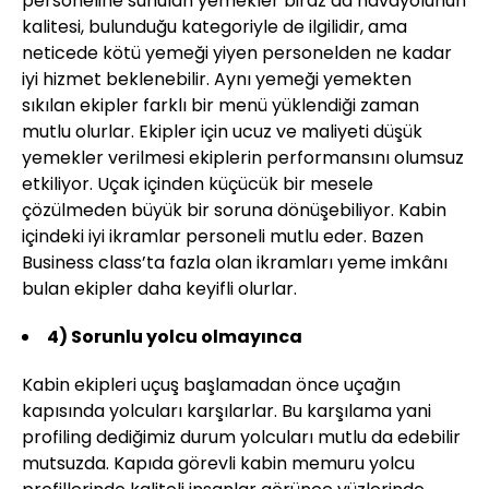
personeline sunulan yemekler biraz da havayolunun
kalitesi, bulunduğu kategoriyle de ilgilidir, ama
neticede kötü yemeği yiyen personelden ne kadar
iyi hizmet beklenebilir. Aynı yemeği yemekten
sıkılan ekipler farklı bir menü yüklendiği zaman
mutlu olurlar. Ekipler için ucuz ve maliyeti düşük
yemekler verilmesi ekiplerin performansını olumsuz
etkiliyor. Uçak içinden küçücük bir mesele
çözülmeden büyük bir soruna dönüşebiliyor. Kabin
içindeki iyi ikramlar personeli mutlu eder. Bazen
Business class’ta fazla olan ikramları yeme imkânı
bulan ekipler daha keyifli olurlar.
4)
Sorunlu yolcu olmayınca
Kabin ekipleri uçuş başlamadan önce uçağın
kapısında yolcuları karşılarlar. Bu karşılama yani
profiling dediğimiz durum yolcuları mutlu da edebilir
mutsuzda. Kapıda görevli kabin memuru yolcu