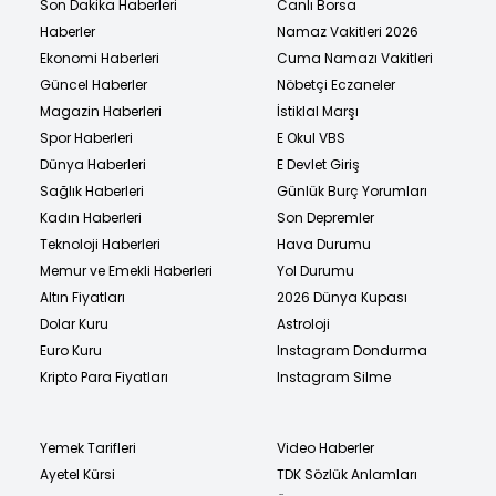
Son Dakika Haberleri
Canlı Borsa
Haberler
Namaz Vakitleri 2026
Ekonomi Haberleri
Cuma Namazı Vakitleri
Güncel Haberler
Nöbetçi Eczaneler
Magazin Haberleri
İstiklal Marşı
Spor Haberleri
E Okul VBS
Dünya Haberleri
E Devlet Giriş
Sağlık Haberleri
Günlük Burç Yorumları
Kadın Haberleri
Son Depremler
Teknoloji Haberleri
Hava Durumu
Memur ve Emekli Haberleri
Yol Durumu
Altın Fiyatları
2026 Dünya Kupası
Dolar Kuru
Astroloji
Euro Kuru
Instagram Dondurma
Kripto Para Fiyatları
Instagram Silme
Yemek Tarifleri
Video Haberler
Ayetel Kürsi
TDK Sözlük Anlamları