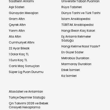
Saatlerin Anlamı
Üniversite Taban Puanları
Aşk Sözleri
Rüya Tabirleri
Günaydın Mesajları
Dünya Tarihi ve Türk Tarihi
Gram Altın
İslam Ansiklopedisi
Çeyrek Altın
TÜBİTAK Ansiklopedisi
Yarım Altın
Hangi Besin Kaç Kalori
Ata Altın
Eş Anlamlı Kelimeler
Sözlüğü
Cumhuriyet Altını
Hangi Kelime Nasıl Yazılır?
22 Ayar Bilezik
En Güzel Sözler
1 Dolar Kaç TL
Metrobüs Durakları
1 Euro Kaç TL
Marmaray Durakları
Canlı Maç Sonuçları
Erkek İsimleri
Süper Lig Puan Durumu
Kız İsimleri
Atasözleri ve Anlamları
Türkçe Deyimler Sözlüğü
Çin Takvimi 2026 ve Bebek
Cinsiyeti Hesaplama