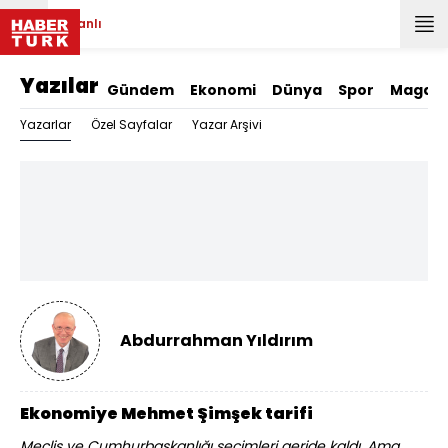
Canlı
Yazılar
Gündem
Ekonomi
Dünya
Spor
Magazi
Yazarlar
Özel Sayfalar
Yazar Arşivi
Abdurrahman Yıldırım
Ekonomiye Mehmet Şimşek tarifi
Meclis ve Cumhurbaşkanlığı seçimleri geride kaldı. Ama