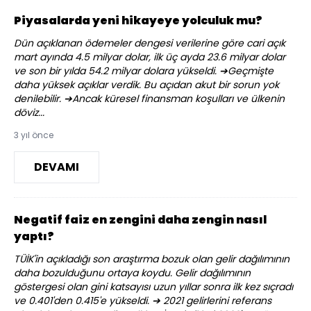
Piyasalarda yeni hikayeye yolculuk mu?
Dün açıklanan ödemeler dengesi verilerine göre cari açık
mart ayında 4.5 milyar dolar, ilk üç ayda 23.6 milyar dolar
ve son bir yılda 54.2 milyar dolara yükseldi. ➔Geçmişte
daha yüksek açıklar verdik. Bu açıdan akut bir sorun yok
denilebilir. ➔Ancak küresel finansman koşulları ve ülkenin
döviz...
3 yıl önce
DEVAMI
Negatif faiz en zengini daha zengin nasıl
yaptı?
TÜİK'in açıkladığı son araştırma bozuk olan gelir dağılımının
daha bozulduğunu ortaya koydu. Gelir dağılımının
göstergesi olan gini katsayısı uzun yıllar sonra ilk kez sıçradı
ve 0.401'den 0.415'e yükseldi. ➔ 2021 gelirlerini referans