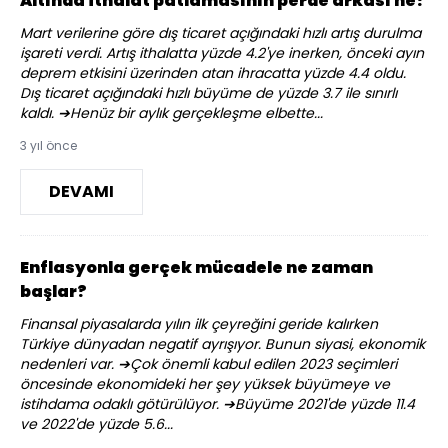
Altında ithalat patlamasının perde arkası ne?
Mart verilerine göre dış ticaret açığındaki hızlı artış durulma
işareti verdi. Artış ithalatta yüzde 4.2'ye inerken, önceki ayın
deprem etkisini üzerinden atan ihracatta yüzde 4.4 oldu.
Dış ticaret açığındaki hızlı büyüme de yüzde 3.7 ile sınırlı
kaldı. ➔Henüz bir aylık gerçekleşme elbette...
3 yıl önce
DEVAMI
Enflasyonla gerçek mücadele ne zaman
başlar?
Finansal piyasalarda yılın ilk çeyreğini geride kalırken
Türkiye dünyadan negatif ayrışıyor. Bunun siyasi, ekonomik
nedenleri var. ➔Çok önemli kabul edilen 2023 seçimleri
öncesinde ekonomideki her şey yüksek büyümeye ve
istihdama odaklı götürülüyor. ➔Büyüme 2021'de yüzde 11.4
ve 2022'de yüzde 5.6...