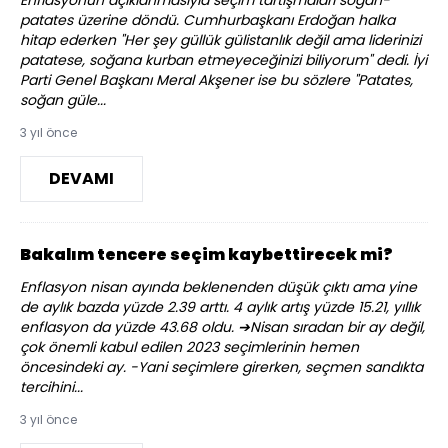
Enflasyonun açıklanmasıyla seçim tartışmaları soğan-
patates üzerine döndü. Cumhurbaşkanı Erdoğan halka
hitap ederken "Her şey güllük gülistanlık değil ama liderinizi
patatese, soğana kurban etmeyeceğinizi biliyorum" dedi. İyi
Parti Genel Başkanı Meral Akşener ise bu sözlere "Patates,
soğan güle...
3 yıl önce
DEVAMI
Bakalım tencere seçim kaybettirecek mi?
Enflasyon nisan ayında beklenenden düşük çıktı ama yine
de aylık bazda yüzde 2.39 arttı. 4 aylık artış yüzde 15.21, yıllık
enflasyon da yüzde 43.68 oldu. ➔Nisan sıradan bir ay değil,
çok önemli kabul edilen 2023 seçimlerinin hemen
öncesindeki ay. -Yani seçimlere girerken, seçmen sandıkta
tercihini...
3 yıl önce