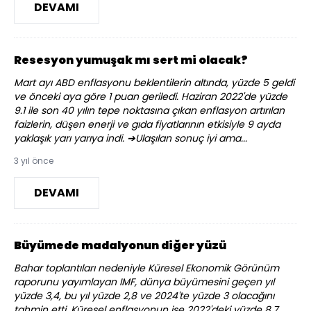
DEVAMI
Resesyon yumuşak mı sert mi olacak?
Mart ayı ABD enflasyonu beklentilerin altında, yüzde 5 geldi
ve önceki aya göre 1 puan geriledi. Haziran 2022'de yüzde
9.1 ile son 40 yılın tepe noktasına çıkan enflasyon artırılan
faizlerin, düşen enerji ve gıda fiyatlarının etkisiyle 9 ayda
yaklaşık yarı yarıya indi. ➔Ulaşılan sonuç iyi ama...
3 yıl önce
DEVAMI
Büyümede madalyonun diğer yüzü
Bahar toplantıları nedeniyle Küresel Ekonomik Görünüm
raporunu yayımlayan IMF, dünya büyümesini geçen yıl
yüzde 3,4, bu yıl yüzde 2,8 ve 2024'te yüzde 3 olacağını
tahmin etti. Küresel enflasyonun ise 2022'deki yüzde 8,7