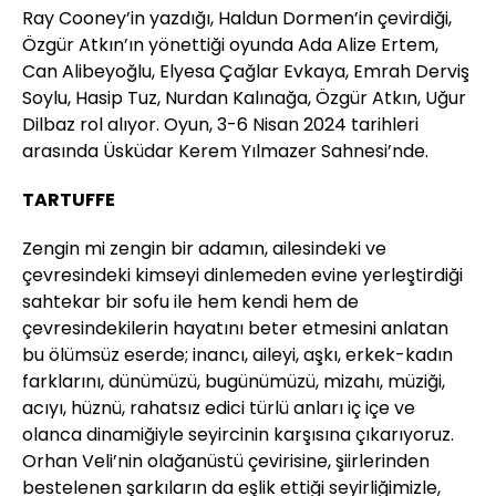
Ray Cooney’in yazdığı, Haldun Dormen’in çevirdiği,
Özgür Atkın’ın yönettiği oyunda Ada Alize Ertem,
Can Alibeyoğlu, Elyesa Çağlar Evkaya, Emrah Derviş
Soylu, Hasip Tuz, Nurdan Kalınağa, Özgür Atkın, Uğur
Dilbaz rol alıyor. Oyun, 3-6 Nisan 2024 tarihleri
arasında Üsküdar Kerem Yılmazer Sahnesi’nde.
TARTUFFE
Zengin mi zengin bir adamın, ailesindeki ve
çevresindeki kimseyi dinlemeden evine yerleştirdiği
sahtekar bir sofu ile hem kendi hem de
çevresindekilerin hayatını beter etmesini anlatan
bu ölümsüz eserde; inancı, aileyi, aşkı, erkek-kadın
farklarını, dünümüzü, bugünümüzü, mizahı, müziği,
acıyı, hüznü, rahatsız edici türlü anları iç içe ve
olanca dinamiğiyle seyircinin karşısına çıkarıyoruz.
Orhan Veli’nin olağanüstü çevirisine, şiirlerinden
bestelenen şarkıların da eşlik ettiği seyirliğimizle,