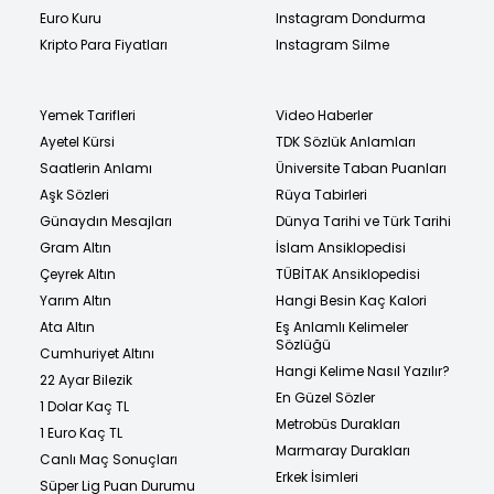
Euro Kuru
Instagram Dondurma
Kripto Para Fiyatları
Instagram Silme
Yemek Tarifleri
Video Haberler
Ayetel Kürsi
TDK Sözlük Anlamları
Saatlerin Anlamı
Üniversite Taban Puanları
Aşk Sözleri
Rüya Tabirleri
Günaydın Mesajları
Dünya Tarihi ve Türk Tarihi
Gram Altın
İslam Ansiklopedisi
Çeyrek Altın
TÜBİTAK Ansiklopedisi
Yarım Altın
Hangi Besin Kaç Kalori
Ata Altın
Eş Anlamlı Kelimeler
Sözlüğü
Cumhuriyet Altını
Hangi Kelime Nasıl Yazılır?
22 Ayar Bilezik
En Güzel Sözler
1 Dolar Kaç TL
Metrobüs Durakları
1 Euro Kaç TL
Marmaray Durakları
Canlı Maç Sonuçları
Erkek İsimleri
Süper Lig Puan Durumu