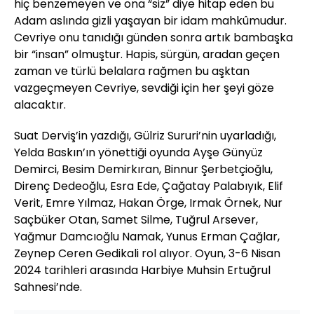
hiç benzemeyen ve ona “siz” diye hitap eden bu
Adam aslında gizli yaşayan bir idam mahkûmudur.
Cevriye onu tanıdığı günden sonra artık bambaşka
bir “insan” olmuştur. Hapis, sürgün, aradan geçen
zaman ve türlü belalara rağmen bu aşktan
vazgeçmeyen Cevriye, sevdiği için her şeyi göze
alacaktır.
Suat Derviş’in yazdığı, Gülriz Sururi’nin uyarladığı,
Yelda Baskın’ın yönettiği oyunda Ayşe Günyüz
Demirci, Besim Demirkıran, Binnur Şerbetçioğlu,
Direnç Dedeoğlu, Esra Ede, Çağatay Palabıyık, Elif
Verit, Emre Yılmaz, Hakan Örge, Irmak Örnek, Nur
Saçbüker Otan, Samet Silme, Tuğrul Arsever,
Yağmur Damcıoğlu Namak, Yunus Erman Çağlar,
Zeynep Ceren Gedikali rol alıyor. Oyun, 3-6 Nisan
2024 tarihleri arasında Harbiye Muhsin Ertuğrul
Sahnesi’nde.