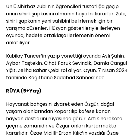
Ünlü sihirbaz Zubi’nin öğrencileri “usta”lığa geçip
onun sihirli şapkasını almanın hayalini kurarlar. Zubi,
sihirli şapkanın yeni sahibini belirlemek için bir
yarışma düzenler. İllüzyon gösterileriyle ilerleyen
oyunda, hedefe ortaklaşa ilerlemenin önemi
anlatılıyor.
Kubilay Tuncer’in yazıp yönettiği oyunda Aslı Şahin,
Aybar Taştekin, Cihat Faruk Sevindik, Damla Cangül
Yiğit, Zeliha Bahar Çebi rol alıyor. Oyun, 7 Nisan 2024
tarihinde Kağıthane Sadabad Sahnesi’nde.
RÜYA (5+Yaş)
Hayvanat bahçesini ziyaret eden Özgür, doğal
yaşam alanlarından kopartılıp kafese konan
hayvan dostlarını rüyasında görür. Artık harekete
geçme zamanıdır ve Özgür onları kurtarmakta
kararlıdır. Özge Midilli-Ertan Kılıç’ın yazdığı Özge