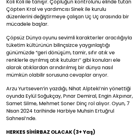
Koli Koli ile tanışır. Çöplüğün kontrolünü elinde tutan
Çöpten Kral ve yardımcısı Sinek ile kurulu
düzenlerini değiştirmeye çalışan Uç Uç arasında bir
mücadele başlar.
Çöpsüz Dünya oyunu sevimli karakterler aracılığıyla
tüketim kültürünün bilinçsizce yaygınlaştığı
günümüzde “geri dönüşüm, tamir, sıfır atık ve
renklerle ayrılmış atık kutuları’’ gibi konuları ele
alarak atıklardan arındırılmış bir dünya nasıl
mümkün olabilir sorusuna cevaplar arıyor.
Arzu Yurtseven’in yazdığı, Nihat Alpteki’nin yönettiği
oyunda Eylül Soğukçay, Pınar Demiral, Engin Akpınar,
Samet Silme, Mehmet Soner Dinç rol alıyor. Oyun, 7
Nisan 2024 tarihinde Harbiye Muhsin Ertuğrul
Sahnesi’nde.
HERKES SİHİRBAZ OLACAK (3+ Yaş)