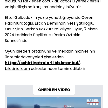
olduğunu fark eden çocuklar, açgözlü yemek hırsızı
ve işbirlikçisine karşı mücadeleyi büyütür.
Eftal Gülbudak’ın yazıp yönettiği oyunda Ceren
Hacımuratoğlu, Ercan Demirhan, Yeliz Şatıroğlu,
Onur Şirin, Serkan Bozkurt rol alıyor. Oyun, 7 Nisan
2024 tarihinde Beylikdüzü Rasim Öztekin
Sahnesi’nde.
Oyun biletleri, ortaoyunu ve meddah hikâyesinin
ücretsiz davetiyeleri gişelerden,
https://sehirtiyatrolari.ibb.istanbul/
,
biletinial.com
adreslerinden temin edilebilir.
ÖNERİLEN VİDEO