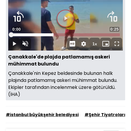
Süre
0:01
Toplam
0:25
Yüklendi
:
39.08%
Süre
1x
Duraklat
Sesi
Oynatma
Mini
Tam
Aç
Hızı
oynatıcı
Ekran
Çanakkale'de plajda patlamamış askeri
mühimmat bulundu
Çanakkale'nin Kepez beldesinde bulunan halk
plajında patlamamış askeri mühimmat bulundu.
Ekipler tarafından incelenmek üzere götürüldü.
(İHA)
#istanbul büyükşehir belediyesi
#Şehir Tiyatroları