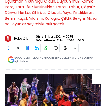
Uçurtmanın Kuyruğu, Öldün, Duydun mu?, Komik
Para, Tartuffe, Sivrisinekler, Yaftalı Tabut, Çöpsüz
Dünya, Herkes Sihirbaz Olacak, Rüya, Fındıkkıran,
Benim Küçük Yıldızım, Karagöz Çiftlik Bekçisi, Masal
adlı oyunlar seyirciyle buluşacak.
Giriş:
31 Mart 2024 - 00:51
Habertürk
Güncelleme:
31 Mart 2024 - 00:51
Google’da haber kaynağınızı Habertürk olarak seçmek
için tıklayın