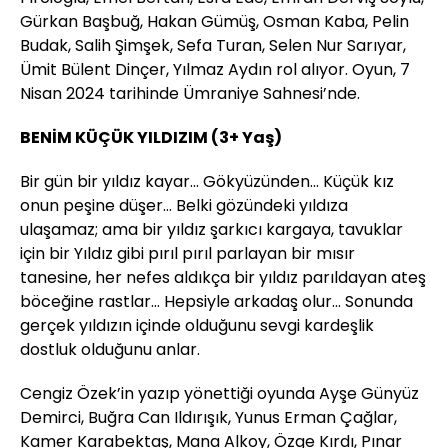
Gürkan Başbuğ, Hakan Gümüş, Osman Kaba, Pelin
Budak, Salih Şimşek, Sefa Turan, Selen Nur Sarıyar,
Ümit Bülent Dinçer, Yılmaz Aydın rol alıyor. Oyun, 7
Nisan 2024 tarihinde Ümraniye Sahnesi’nde.
BENİM KÜÇÜK YILDIZIM (3+ Yaş)
Bir gün bir yıldız kayar… Gökyüzünden… Küçük kız
onun peşine düşer… Belki gözündeki yıldıza
ulaşamaz; ama bir yıldız şarkıcı kargaya, tavuklar
için bir Yıldız gibi pırıl pırıl parlayan bir mısır
tanesine, her nefes aldıkça bir yıldız parıldayan ateş
böceğine rastlar… Hepsiyle arkadaş olur… Sonunda
gerçek yıldızın içinde olduğunu sevgi kardeşlik
dostluk olduğunu anlar.
Cengiz Özek’in yazıp yönettiği oyunda Ayşe Günyüz
Demirci, Buğra Can Ildırışık, Yunus Erman Çağlar,
Kamer Karabektaş, Mana Alkoy, Özge Kırdı, Pınar