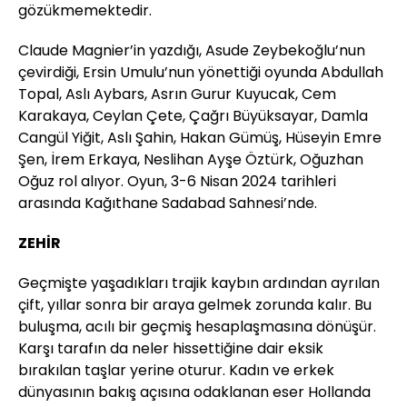
gözükmemektedir.
Claude Magnier’in yazdığı, Asude Zeybekoğlu’nun
çevirdiği, Ersin Umulu’nun yönettiği oyunda Abdullah
Topal, Aslı Aybars, Asrın Gurur Kuyucak, Cem
Karakaya, Ceylan Çete, Çağrı Büyüksayar, Damla
Cangül Yiğit, Aslı Şahin, Hakan Gümüş, Hüseyin Emre
Şen, İrem Erkaya, Neslihan Ayşe Öztürk, Oğuzhan
Oğuz rol alıyor. Oyun, 3-6 Nisan 2024 tarihleri
arasında Kağıthane Sadabad Sahnesi’nde.
ZEHİR
Geçmişte yaşadıkları trajik kaybın ardından ayrılan
çift, yıllar sonra bir araya gelmek zorunda kalır. Bu
buluşma, acılı bir geçmiş hesaplaşmasına dönüşür.
Karşı tarafın da neler hissettiğine dair eksik
bırakılan taşlar yerine oturur. Kadın ve erkek
dünyasının bakış açısına odaklanan eser Hollanda