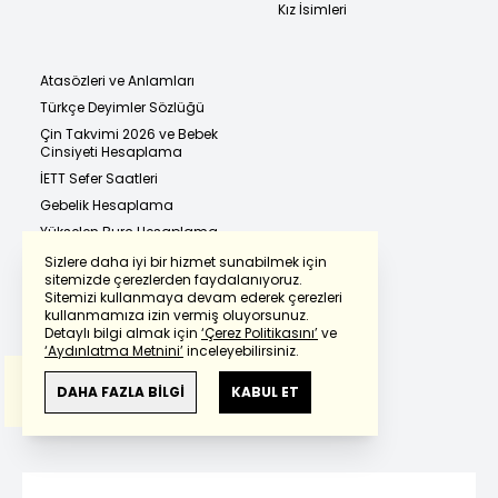
Kız İsimleri
Atasözleri ve Anlamları
Türkçe Deyimler Sözlüğü
Çin Takvimi 2026 ve Bebek
Cinsiyeti Hesaplama
İETT Sefer Saatleri
Gebelik Hesaplama
Yükselen Burç Hesaplama
2026
Sizlere daha iyi bir hizmet sunabilmek için
Yüzde Hesaplama
sitemizde çerezlerden faydalanıyoruz.
Sitemizi kullanmaya devam ederek çerezleri
Powered by
Translate
Geçmiş Döviz Fiyatları
kullanmamıza izin vermiş oluyorsunuz.
Adım Adım Instagram
Detaylı bilgi almak için
‘Çerez Politikasını’
ve
Hesap Dondurma 2026
‘Aydınlatma Metnini’
inceleyebilirsiniz.
Bu çeviride
Google Translete
kullanılmıştır.
Adım Adım Instagram
Anlam ve çeviri hatalarından
haberturk.com
Hesap Silme 2026
DAHA FAZLA BİLGİ
KABUL ET
sorumlu değildir.
Resmi Tatil Takvimi 2026