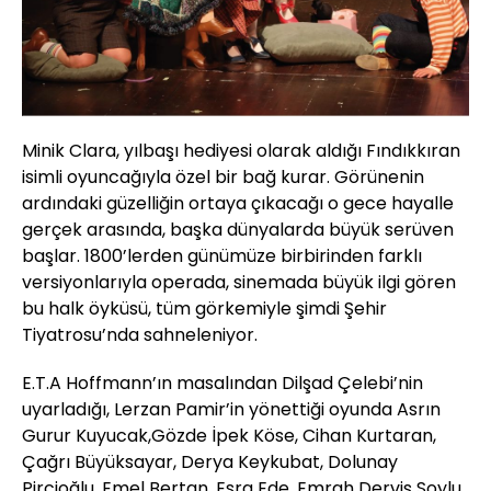
Minik Clara, yılbaşı hediyesi olarak aldığı Fındıkkıran
isimli oyuncağıyla özel bir bağ kurar. Görünenin
ardındaki güzelliğin ortaya çıkacağı o gece hayalle
gerçek arasında, başka dünyalarda büyük serüven
başlar. 1800’lerden günümüze birbirinden farklı
versiyonlarıyla operada, sinemada büyük ilgi gören
bu halk öyküsü, tüm görkemiyle şimdi Şehir
Tiyatrosu’nda sahneleniyor.
E.T.A Hoffmann’ın masalından Dilşad Çelebi’nin
uyarladığı, Lerzan Pamir’in yönettiği oyunda Asrın
Gurur Kuyucak,Gözde İpek Köse, Cihan Kurtaran,
Çağrı Büyüksayar, Derya Keykubat, Dolunay
Pircioğlu, Emel Bertan, Esra Ede, Emrah Derviş Soylu,