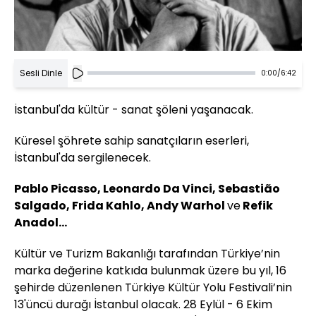
Sesli Dinle
0:00
/
6:42
İstanbul'da kültür - sanat şöleni yaşanacak.
Küresel şöhrete sahip sanatçıların eserleri,
İstanbul'da sergilenecek.
Pablo Picasso, Leonardo Da Vinci, Sebastião
Salgado, Frida Kahlo, Andy Warhol
ve
Refik
Anadol...
Kültür ve Turizm Bakanlığı tarafından Türkiye’nin
marka değerine katkıda bulunmak üzere bu yıl, 16
şehirde düzenlenen Türkiye Kültür Yolu Festivali’nin
13'üncü durağı İstanbul olacak. 28 Eylül - 6 Ekim