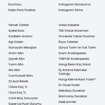
Euro Kuru
Instagram Dondurma
Kripto Para Fiyatları
Instagram Silme
Yemek Tarifleri
Video Haberler
Ayetel Kürsi
TDK Sözlük Anlamları
Saatlerin Anlamı
Üniversite Taban Puanları
Aşk Sözleri
Rüya Tabirleri
Günaydın Mesajları
Dünya Tarihi ve Türk Tarihi
Gram Altın
İslam Ansiklopedisi
Çeyrek Altın
TÜBİTAK Ansiklopedisi
Yarım Altın
Hangi Besin Kaç Kalori
Ata Altın
Eş Anlamlı Kelimeler
Sözlüğü
Cumhuriyet Altını
Hangi Kelime Nasıl Yazılır?
22 Ayar Bilezik
En Güzel Sözler
1 Dolar Kaç TL
Metrobüs Durakları
1 Euro Kaç TL
Marmaray Durakları
Canlı Maç Sonuçları
Erkek İsimleri
Süper Lig Puan Durumu