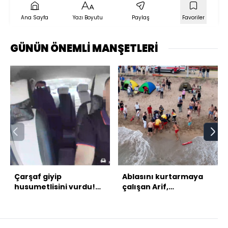
Ana Sayfa
Yazı Boyutu
Paylaş
Favoriler
GÜNÜN ÖNEMLİ MANŞETLERİ
Çarşaf giyip
Ablasını kurtarmaya
husumetlisini vurdu!
çalışan Arif,
Takside kelepçe!
kurtarılamadı