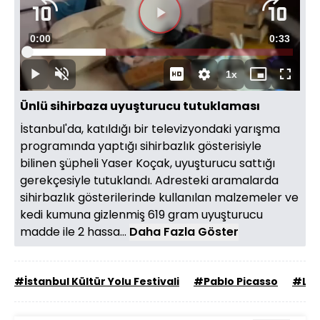
Süre
0:01
Toplam
0:33
Yüklendi
:
29.52%
Süre
1x
Duraklat
Sesi
Oynatma
Mini
Tam
Aç
Hızı
oynatıcı
Ekran
Ünlü sihirbaza uyuşturucu tutuklaması
İstanbul'da, katıldığı bir televizyondaki yarışma
programında yaptığı sihirbazlık gösterisiyle
bilinen şüpheli Yaser Koçak, uyuşturucu sattığı
gerekçesiyle tutuklandı. Adresteki aramalarda
sihirbazlık gösterilerinde kullanılan malzemeler ve
kedi kumuna gizlenmiş 619 gram uyuşturucu
madde ile 2 hassa...
Daha Fazla Göster
#İstanbul Kültür Yolu Festivali
#Pablo Picasso
#Leo