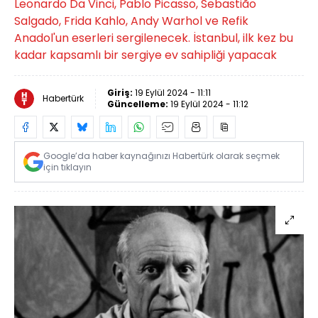
Leonardo Da Vinci, Pablo Picasso, Sebastião
Salgado, Frida Kahlo, Andy Warhol ve Refik
Anadol'un eserleri sergilenecek. İstanbul, ilk kez bu
kadar kapsamlı bir sergiye ev sahipliği yapacak
Giriş:
19 Eylül 2024 - 11:11
Habertürk
Güncelleme:
19 Eylül 2024 - 11:12
Google’da haber kaynağınızı Habertürk olarak seçmek
için tıklayın