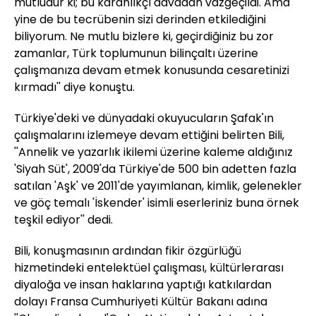
mutludur ki; bu karanlıkçı davadan vazgeçildi. Ama
yine de bu tecrübenin sizi derinden etkilediğini
biliyorum. Ne mutlu bizlere ki, geçirdiğiniz bu zor
zamanlar, Türk toplumunun bilinçaltı üzerine
çalışmanıza devam etmek konusunda cesaretinizi
kırmadı'' diye konuştu.
Türkiye'deki ve dünyadaki okuyucuların Şafak'ın
çalışmalarını izlemeye devam ettiğini belirten Bili,
''Annelik ve yazarlık ikilemi üzerine kaleme aldığınız
'Siyah Süt', 2009'da Türkiye'de 500 bin adetten fazla
satılan 'Aşk' ve 2011'de yayımlanan, kimlik, gelenekler
ve göç temalı 'İskender' isimli eserleriniz buna örnek
teşkil ediyor'' dedi.
Bili, konuşmasının ardından fikir özgürlüğü
hizmetindeki entelektüel çalışması, kültürlerarası
diyaloğa ve insan haklarına yaptığı katkılardan
dolayı Fransa Cumhuriyeti Kültür Bakanı adına