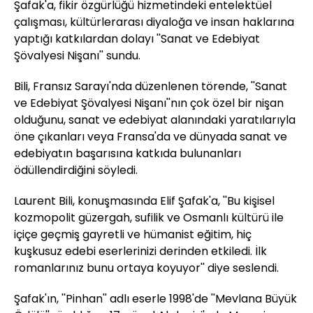
Şafak'a, fikir özgürlüğü hizmetindeki entelektüel
çalışması, kültürlerarası diyaloğa ve insan haklarına
yaptığı katkılardan dolayı ''Sanat ve Edebiyat
Şövalyesi Nişanı'' sundu.
Bili, Fransız Sarayı'nda düzenlenen törende, ''Sanat
ve Edebiyat Şövalyesi Nişanı''nın çok özel bir nişan
olduğunu, sanat ve edebiyat alanındaki yaratılarıyla
öne çıkanları veya Fransa'da ve dünyada sanat ve
edebiyatın başarısına katkıda bulunanları
ödüllendirdiğini söyledi.
Laurent Bili, konuşmasında Elif Şafak'a, ''Bu kişisel
kozmopolit güzergah, sufilik ve Osmanlı kültürü ile
içiçe geçmiş gayretli ve hümanist eğitim, hiç
kuşkusuz edebi eserlerinizi derinden etkiledi. İlk
romanlarınız bunu ortaya koyuyor'' diye seslendi.
Şafak'ın, ''Pinhan'' adlı eserle 1998'de ''Mevlana Büyük