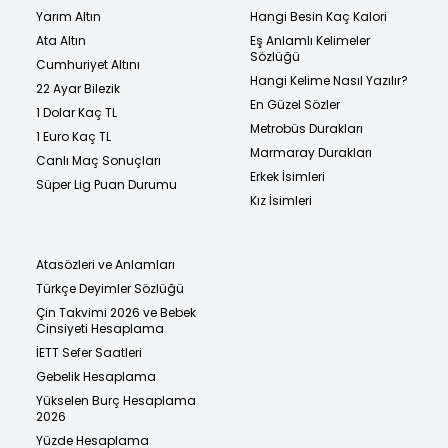
Yarım Altın
Hangi Besin Kaç Kalori
Ata Altın
Eş Anlamlı Kelimeler
Sözlüğü
Cumhuriyet Altını
Hangi Kelime Nasıl Yazılır?
22 Ayar Bilezik
En Güzel Sözler
1 Dolar Kaç TL
Metrobüs Durakları
1 Euro Kaç TL
Marmaray Durakları
Canlı Maç Sonuçları
Erkek İsimleri
Süper Lig Puan Durumu
Kız İsimleri
Atasözleri ve Anlamları
Türkçe Deyimler Sözlüğü
Çin Takvimi 2026 ve Bebek
Cinsiyeti Hesaplama
İETT Sefer Saatleri
Gebelik Hesaplama
Yükselen Burç Hesaplama
2026
Yüzde Hesaplama