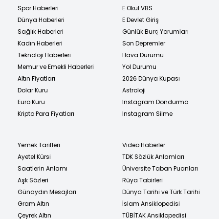
Spor Haberleri
E Okul VBS
Dünya Haberleri
E Devlet Giriş
Sağlık Haberleri
Günlük Burç Yorumları
Kadın Haberleri
Son Depremler
Teknoloji Haberleri
Hava Durumu
Memur ve Emekli Haberleri
Yol Durumu
Altın Fiyatları
2026 Dünya Kupası
Dolar Kuru
Astroloji
Euro Kuru
Instagram Dondurma
Kripto Para Fiyatları
Instagram Silme
Yemek Tarifleri
Video Haberler
Ayetel Kürsi
TDK Sözlük Anlamları
Saatlerin Anlamı
Üniversite Taban Puanları
Aşk Sözleri
Rüya Tabirleri
Günaydın Mesajları
Dünya Tarihi ve Türk Tarihi
Gram Altın
İslam Ansiklopedisi
Çeyrek Altın
TÜBİTAK Ansiklopedisi