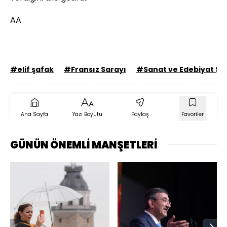
AA
#elif şafak
#Fransız Sarayı
#Sanat ve Edebiyat Şö
Ana Sayfa
Yazı Boyutu
Paylaş
Favoriler
GÜNÜN ÖNEMLİ MANŞETLERİ