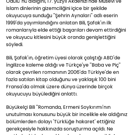
Ödülü''nü aldığını, 17. yüzyıl Akdenizi'nde Musevi ve
İslam dinlerinin gizemciliğini içice bir şekilde
okuyucuya sunduğu ''Şehrin Aynaları'' adlı eserin
1999'da yayımlandığını anlatan Bili, Şafak'ın ilk
romanlarıyla elde ettiği başarıları devam ettirdiğini
ve okuyucu kitlesini büyük oranda genişlettiğini
söyledi.
Bili, Şafak'ın, öğretim üyesi olarak çalıştığı ABD'de
İngilizce kaleme aldığı ve Türkçe'ye ''Baba ve Piç''
olarak çevrilen romanının 2006'da Türkiye'de en
fazla satılan kitap olduğunu ve yaklaşık 100 bini
Fransa'da olmak üzere dünya üzerinde birçok
okuyucuyu büyülediğini anlattı.
Büyükelçi Bili ''Romanda, Ermeni Soykırımı'nın
unutulması konusunu büyük bir incelikle ele aldığınız
bölümlerden dolayı 'Türklüğe hakaret' ettiğiniz
gerekçesiyle hakkınızda soruşturma açıldı. Ne