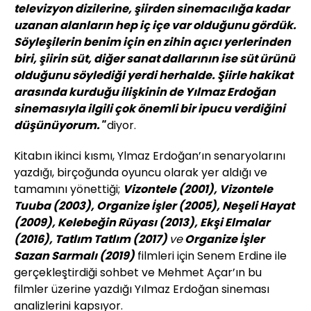
televizyon dizilerine, şiirden sinemacılığa kadar
uzanan alanların hep iç içe var olduğunu gördük.
Söyleşilerin benim için en zihin açıcı yerlerinden
biri, şiirin süt, diğer sanat dallarının ise süt ürünü
olduğunu söylediği yerdi herhalde. Şiirle hakikat
arasında kurduğu ilişkinin de Yılmaz Erdoğan
sinemasıyla ilgili çok önemli bir ipucu verdiğini
düşünüyorum."
diyor.
Kitabın ikinci kısmı, Ylmaz Erdoğan’ın senaryolarını
yazdığı, birçoğunda oyuncu olarak yer aldığı ve
tamamını yönettiği;
Vizontele (2001), Vizontele
Tuuba (2003), Organize İşler (2005), Neşeli Hayat
(2009), Kelebeğin Rüyası (2013), Ekşi Elmalar
(2016), Tatlım Tatlım (2017)
ve
Organize İşler
Sazan Sarmalı (2019)
filmleri için Senem Erdine ile
gerçekleştirdiği sohbet ve Mehmet Açar’ın bu
filmler üzerine yazdığı Yılmaz Erdoğan sineması
analizlerini kapsıyor.