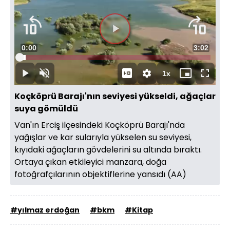
Süre
0:00
Toplam
3:02
Yüklendi
:
3.21%
Süre
1x
Duraklat
Sesi
Oynatma
Mini
Tam
Aç
Hızı
oynatıcı
Ekran
Koçköprü Barajı'nın seviyesi yükseldi, ağaçlar
suya gömüldü
Van'ın Erciş ilçesindeki Koçköprü Barajı'nda
yağışlar ve kar sularıyla yükselen su seviyesi,
kıyıdaki ağaçların gövdelerini su altında bıraktı.
Ortaya çıkan etkileyici manzara, doğa
fotoğrafçılarının objektiflerine yansıdı (AA)
#yılmaz erdoğan
#bkm
#Kitap