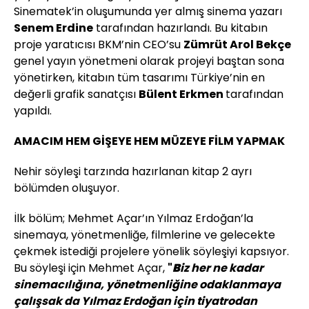
Sinematek’in oluşumunda yer almış sinema yazarı
Senem Erdine
tarafından hazırlandı. Bu kitabın
proje yaratıcısı BKM’nin CEO’su
Zümrüt Arol Bekçe
genel yayın yönetmeni olarak projeyi baştan sona
yönetirken, kitabın tüm tasarımı Türkiye’nin en
değerli grafik sanatçısı
Bülent Erkmen
tarafından
yapıldı.
AMACIM HEM GİŞEYE HEM MÜZEYE FİLM YAPMAK
Nehir söyleşi tarzında hazırlanan kitap 2 ayrı
bölümden oluşuyor.
İlk bölüm; Mehmet Açar’ın Yılmaz Erdoğan’la
sinemaya, yönetmenliğe, filmlerine ve gelecekte
çekmek istediği projelere yönelik söyleşiyi kapsıyor.
Bu söyleşi için Mehmet Açar,
"
B
iz her ne kadar
sinemacılığına, yönetmenliğine odaklanmaya
çalışsak da Yılmaz Erdoğan için tiyatrodan