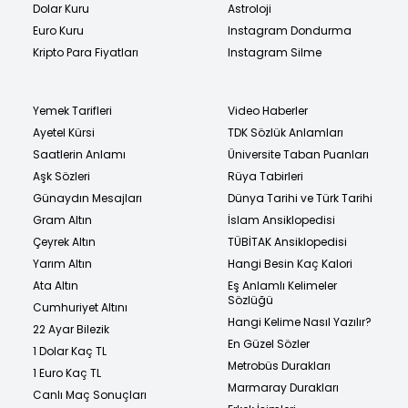
Dolar Kuru
Astroloji
Euro Kuru
Instagram Dondurma
Kripto Para Fiyatları
Instagram Silme
Yemek Tarifleri
Video Haberler
Ayetel Kürsi
TDK Sözlük Anlamları
Saatlerin Anlamı
Üniversite Taban Puanları
Aşk Sözleri
Rüya Tabirleri
Günaydın Mesajları
Dünya Tarihi ve Türk Tarihi
Gram Altın
İslam Ansiklopedisi
Çeyrek Altın
TÜBİTAK Ansiklopedisi
Yarım Altın
Hangi Besin Kaç Kalori
Ata Altın
Eş Anlamlı Kelimeler
Sözlüğü
Cumhuriyet Altını
Hangi Kelime Nasıl Yazılır?
22 Ayar Bilezik
En Güzel Sözler
1 Dolar Kaç TL
Metrobüs Durakları
1 Euro Kaç TL
Marmaray Durakları
Canlı Maç Sonuçları