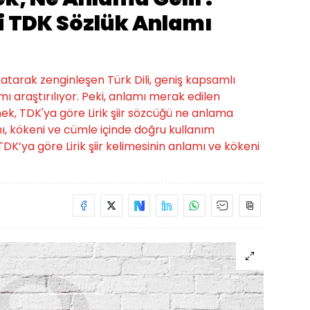
si TDK Sözlük Anlamı
 katarak zenginleşen Türk Dili, geniş kapsamlı
ı araştırılıyor. Peki, anlamı merak edilen
mek, TDK'ya göre Lirik şiir sözcüğü ne anlama
amı, kökeni ve cümle içinde doğru kullanım
e, TDK’ya göre Lirik şiir kelimesinin anlamı ve kökeni