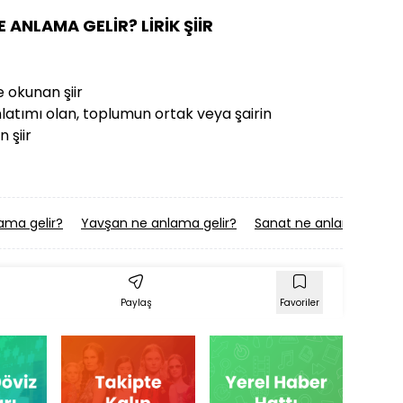
NE ANLAMA GELİR? LİRİK ŞİİR
e okunan şiir
nlatımı olan, toplumun ortak veya şairin
 şiir
ama gelir?
Yavşan ne anlama gelir?
Sanat ne anlama gelir?
Paylaş
Favoriler