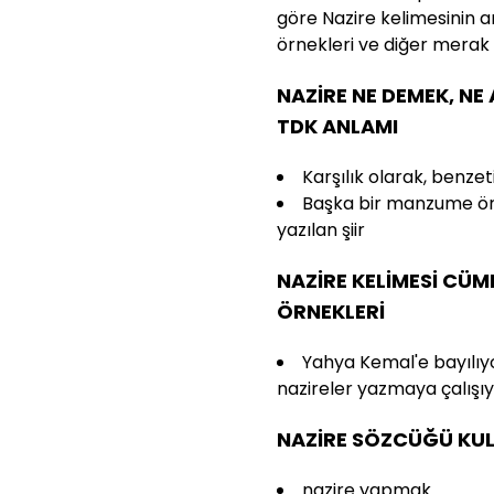
göre Nazire kelimesinin a
örnekleri ve diğer merak 
NAZİRE NE DEMEK, NE
TDK ANLAMI
Karşılık olarak, benzet
Başka bir manzume örn
yazılan şiir
NAZİRE KELİMESİ CÜM
ÖRNEKLERİ
Yahya Kemal'e bayılıy
nazireler yazmaya çalışıy
NAZİRE SÖZCÜĞÜ KUL
nazire yapmak