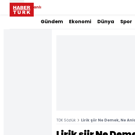
Canlı
Gündem
Ekonomi
Dünya
Spor
TDK Sözlük
Lirik şiir Ne Demek, Ne An
Lirik şiir Ne De