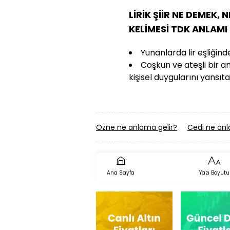
LİRİK ŞİİR NE DEMEK, 
KELİMESİ TDK ANLAMI
Yunanlarda lir eşliğind
Coşkun ve ateşli bir a
kişisel duygularını yansıtan
Özne ne anlama gelir?
Cedi ne anl
Ana Sayfa
Yazı Boyutu