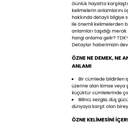
Günlük hayatta karşılaşt
kelimelerin anlamlarını ö
hakkında detaylı bilgiye s
ile önemli kelimelerden 
anlamları taşıdığı merak 
hangi anlama gelir? TDK
Detaylar haberimizin de
ÖZNE NE DEMEK, NE A
ANLAMI
Bir cümlede bildirilen 
üzerine alan kimse veya ş
küçüktür cümlelerinde ço
Bilinci, sezgisi, düş gü
dünyaya karşıt olan bire
ÖZNE KELİMESİNİ İÇER