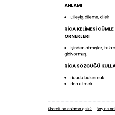
ANLAMI
Dileyiş, dileme, dilek
RİCA KELİMESİ CÜMLE
ÖRNEKLERİ
İşinden atmışlar, tekra
gidiyormuş.
RİCA SÖZCÜĞÜ KULLA
ricada bulunmak
rica etmek
Kiremit ne anlama gelir?
Boy ne an