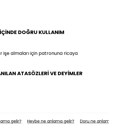
 İÇİNDE DOĞRU KULLANIM
r işe almaları için patronuna ricaya
NILAN ATASÖZLERİ VE DEYİMLER
lama gelir?
Heybe ne anlama gelir?
Doru ne anlama gelir?