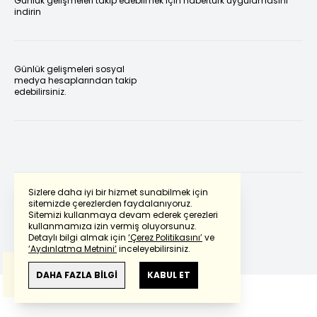
Günlük gelişmeleri takip edebilmek için habertürk uygulamasını
indirin
Günlük gelişmeleri sosyal
medya hesaplarından takip
edebilirsiniz.
Sizlere daha iyi bir hizmet sunabilmek için
sitemizde çerezlerden faydalanıyoruz.
Sitemizi kullanmaya devam ederek çerezleri
Powered by
Translate
kullanmamıza izin vermiş oluyorsunuz.
Detaylı bilgi almak için
‘Çerez Politikasını’
ve
‘Aydınlatma Metnini’
inceleyebilirsiniz.
Bu çeviride
Google Translete
kullanılmıştır.
Anlam ve çeviri hatalarından
haberturk.com
DAHA FAZLA BİLGİ
KABUL ET
sorumlu değildir.