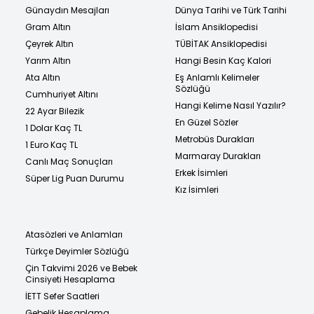
Günaydın Mesajları
Dünya Tarihi ve Türk Tarihi
Gram Altın
İslam Ansiklopedisi
Çeyrek Altın
TÜBİTAK Ansiklopedisi
Yarım Altın
Hangi Besin Kaç Kalori
Ata Altın
Eş Anlamlı Kelimeler
Sözlüğü
Cumhuriyet Altını
Hangi Kelime Nasıl Yazılır?
22 Ayar Bilezik
En Güzel Sözler
1 Dolar Kaç TL
Metrobüs Durakları
1 Euro Kaç TL
Marmaray Durakları
Canlı Maç Sonuçları
Erkek İsimleri
Süper Lig Puan Durumu
Kız İsimleri
Atasözleri ve Anlamları
Türkçe Deyimler Sözlüğü
Çin Takvimi 2026 ve Bebek
Cinsiyeti Hesaplama
İETT Sefer Saatleri
Gebelik Hesaplama