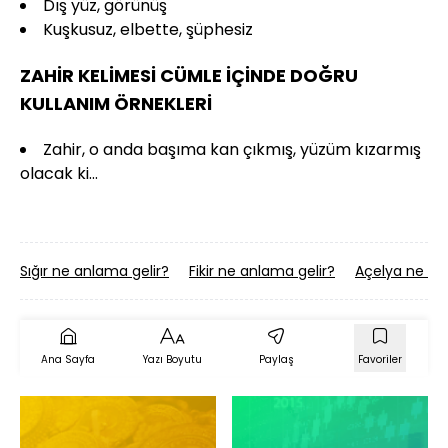
Dış yüz, görünüş
Kuşkusuz, elbette, şüphesiz
ZAHİR KELİMESİ CÜMLE İÇİNDE DOĞRU
KULLANIM ÖRNEKLERİ
Zahir, o anda başıma kan çıkmış, yüzüm kızarmış
olacak ki...
Sığır ne anlama gelir?
Fikir ne anlama gelir?
Açelya ne an
Ana Sayfa
Yazı Boyutu
Paylaş
Favoriler