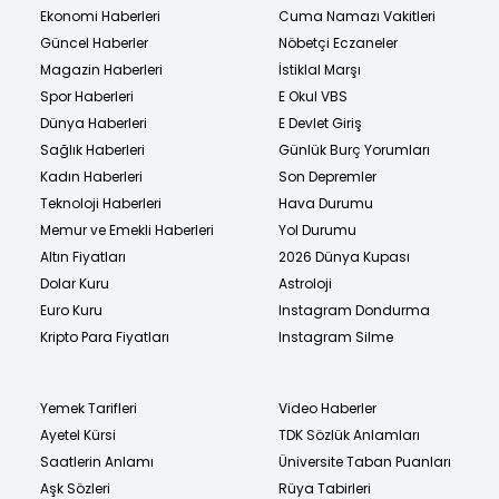
Ekonomi Haberleri
Cuma Namazı Vakitleri
Güncel Haberler
Nöbetçi Eczaneler
Magazin Haberleri
İstiklal Marşı
Spor Haberleri
E Okul VBS
Dünya Haberleri
E Devlet Giriş
Sağlık Haberleri
Günlük Burç Yorumları
Kadın Haberleri
Son Depremler
Teknoloji Haberleri
Hava Durumu
Memur ve Emekli Haberleri
Yol Durumu
Altın Fiyatları
2026 Dünya Kupası
Dolar Kuru
Astroloji
Euro Kuru
Instagram Dondurma
Kripto Para Fiyatları
Instagram Silme
Yemek Tarifleri
Video Haberler
Ayetel Kürsi
TDK Sözlük Anlamları
Saatlerin Anlamı
Üniversite Taban Puanları
Aşk Sözleri
Rüya Tabirleri